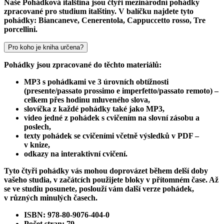
Naše Pohádková italština jsou čtyři mezinárodní pohádky
zpracované pro studium italštiny. V balíčku najdete tyto
pohádky: Biancaneve, Cenerentola, Cappuccetto rosso, Tre
porcellini.
Pro koho je kniha určena?
Pohádky jsou zpracované do těchto materiálů:
MP3 s pohádkami ve 3 úrovních obtížnosti
(presente/passato prossimo e imperfetto/passato remoto) –
celkem přes hodinu mluveného slova,
slovíčka z každé pohádky také jako MP3,
video jedné z pohádek s cvičením na slovní zásobu a
poslech,
texty pohádek se cvičeními včetně výsledků v PDF –
v knize,
odkazy na interaktivní cvičení.
Tyto čtyři pohádky vás mohou doprovázet během delší doby
vašeho studia, v začátcích použijete bloky v přítomném čase. Až
se ve studiu posunete, poslouží vám další verze pohádek,
v různých minulých časech.
ISBN: 978-80-9076-404-0
Počet stran: 79