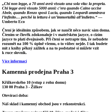
„Chi non legge, a 70 anni avrà vissuto una sola vita: la propria.
Chi legge avrà vissuto 5000 anni: c’era quando Caino uccise
Abele, quando Renzo sposò Lucia, quando Leopardi ammirava
l’infinito… perché la lettura è un’immortalità all’indietro.“
—
Umberto Eco
Čtení je ideálním způsobem, jak se naučit něco navíc sám doma.
Čtením se člověk zdokonaluje i v mateřském jazyce, o cizím
jazyce to platí dvojnásob. Při čtení se netrapte tím, že nebudete
rozumět na 100 % úplně všemu, o to vůbec nejde. I tak budete
mít z knihy pěkný zážitek a na to podstatné si můžete vzít
k ruce slovník.
Více informací
Kamenná prodejna Praha 3
Křížkovského 10 (vstup z rohu domu)
130 00 Praha 3 - Žižkov
Otevírací doba:
Náš sklad i kamenný obchod jsou v rekonstrukci.