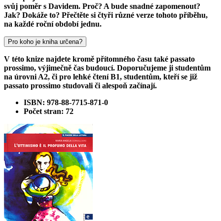
svůj poměr s Davidem. Proč? A bude snadné zapomenout?
Jak? Dokáže to? Přečtěte si čtyři různé verze tohoto příběhu,
na každé roční období jednu.
Pro koho je kniha určena?
V této knize najdete kromě přítomného času také passato
prossimo, výjimečně čas budoucí. Doporučujeme ji studentům
na úrovni A2, či pro lehké čtení B1, studentům, kteří se již
passato prossimo studovali či alespoň začínají.
ISBN: 978-88-7715-871-0
Počet stran: 72