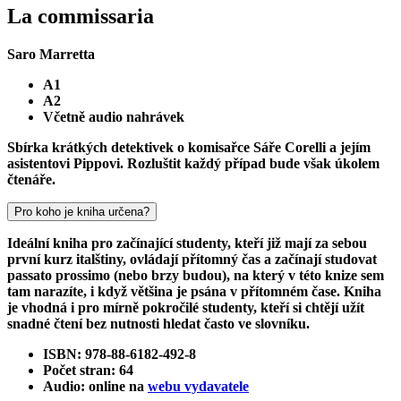
La commissaria
Saro Marretta
A1
A2
Včetně audio nahrávek
Sbírka krátkých detektivek o komisařce Sáře Corelli a jejím
asistentovi Pippovi. Rozluštit každý případ bude však úkolem
čtenáře.
Pro koho je kniha určena?
Ideální kniha pro začínající studenty, kteří již mají za sebou
první kurz italštiny, ovládají přítomný čas a začínají studovat
passato prossimo (nebo brzy budou), na který v této knize sem
tam narazíte, i když většina je psána v přítomném čase. Kniha
je vhodná i pro mírně pokročilé studenty, kteří si chtějí užít
snadné čtení bez nutnosti hledat často ve slovníku.
ISBN: 978-88-6182-492-8
Počet stran: 64
Audio: online na
webu vydavatele