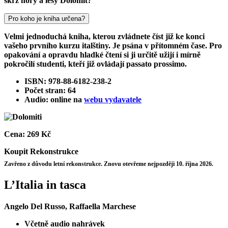
skrz hory a lesy Dolomit?
Pro koho je kniha určena?
Velmi jednoduchá kniha, kterou zvládnete číst již ke konci
vašeho prvního kurzu italštiny. Je psána v přítomném čase. Pro
opakování a opravdu hladké čtení si ji určitě užijí i mírně
pokročilí studenti, kteří již ovládají passato prossimo.
ISBN: 978-88-6182-238-2
Počet stran: 64
Audio: online na
webu vydavatele
Cena:
269 Kč
Koupit
Rekonstrukce
Zavřeno z důvodu letní rekonstrukce. Znovu otevřeme nejpozději 10. října 2026.
L’Italia in tasca
Angelo Del Russo, Raffaella Marchese
Včetně audio nahrávek