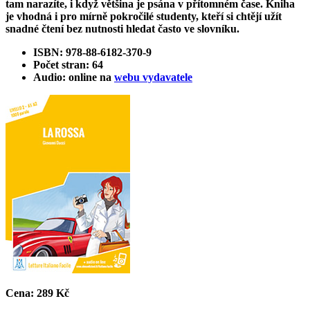
tam narazíte, i když většina je psána v přítomném čase. Kniha
je vhodná i pro mírně pokročilé studenty, kteří si chtějí užít
snadné čtení bez nutnosti hledat často ve slovníku.
ISBN: 978-88-6182-370-9
Počet stran: 64
Audio: online na
webu vydavatele
Cena:
289 Kč