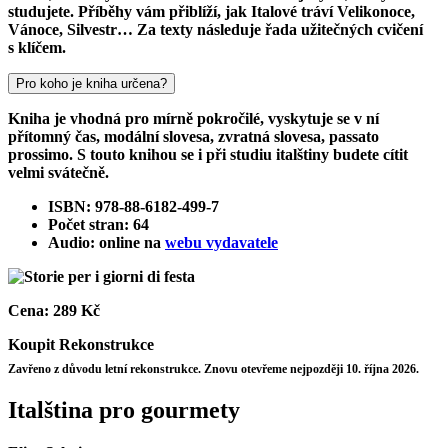
studujete. Příběhy vám přiblíží, jak Italové tráví Velikonoce,
Vánoce, Silvestr… Za texty následuje řada užitečných cvičení
s klíčem.
Pro koho je kniha určena?
Kniha je vhodná pro mírně pokročilé, vyskytuje se v ní
přítomný čas, modální slovesa, zvratná slovesa, passato
prossimo. S touto knihou se i při studiu italštiny budete cítit
velmi svátečně.
ISBN: 978-88-6182-499-7
Počet stran: 64
Audio: online na
webu vydavatele
Cena:
289 Kč
Koupit
Rekonstrukce
Zavřeno z důvodu letní rekonstrukce. Znovu otevřeme nejpozději 10. října 2026.
Italština pro gourmety