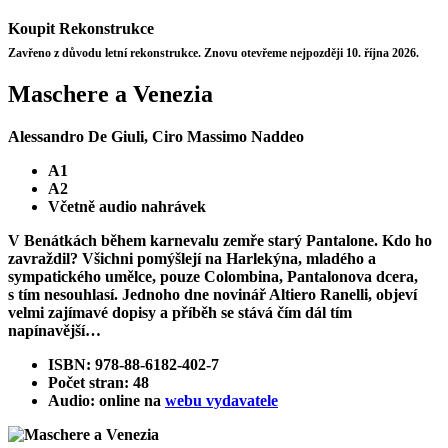
Koupit
Rekonstrukce
Zavřeno z důvodu letní rekonstrukce. Znovu otevřeme nejpozději 10. října 2026.
Maschere a Venezia
Alessandro De Giuli, Ciro Massimo Naddeo
A1
A2
Včetně audio nahrávek
V Benátkách během karnevalu zemře starý Pantalone. Kdo ho
zavraždil? Všichni pomýšlejí na Harlekýna, mladého a
sympatického umělce, pouze Colombina, Pantalonova dcera,
s tím nesouhlasí. Jednoho dne novinář Altiero Ranelli, objeví
velmi zajímavé dopisy a příběh se stává čím dál tím
napínavější…
ISBN: 978-88-6182-402-7
Počet stran: 48
Audio: online na
webu vydavatele