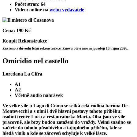
Počet stran: 64
Video: online na
webu vydavatele
Cena:
190 Kč
Koupit
Rekonstrukce
Zavřeno z důvodu letní rekonstrukce. Znovu otevřeme nejpozději 10. října 2026.
Omicidio nel castello
Loredana La Cifra
A1
A2
Včetně audio nahrávek
Ve velké vile u Lago di Como se setká celá rodina barona De
Montevecchi a s nimi i dvě hlavní postavy tohoto příběhu:
osobní trenér Luca a restaurátorka Marta. Oba jsou ve vile
pracovně, ale brzy budou zataženi do vraždy. Velmi snadno se
začtete do tohoto působivého a tajuplného příběhu, kde se
hledá viník a kde se zároveň schyluje k velké lásce.