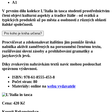
A1
V prvním dílu kolekce L’Italia in tasca studenti prostřednictvím
čtení objeví kulturní aspekty a tradice Itálie - od svátků a
typických produktů až po města a osobnosti z různých oblastí
italské společnosti.
Pro koho je kniha určena?
Procvičovat a zdokonalovat italštinu jim pomůže široká
nabídka aktivit zaměřených na porozumění čtenému textu,
rozšiřování slovní zásoby a prohlubování gramatiky a
jazykových jevů.
Díky zvukovým nahrávkám textů navíc mohou poslouchat
správnou výslovnost.
ISBN: 978-61-8555-453-8
Počet stran: 80
Materiály: online na
webu vydavatele
Cena:
420 Kč
Koupit
Rekonstrukce