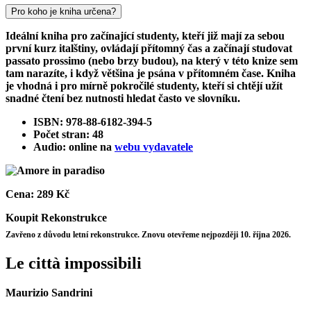
Pro koho je kniha určena?
Ideální kniha pro začínající studenty, kteří již mají za sebou
první kurz italštiny, ovládají přítomný čas a začínají studovat
passato prossimo (nebo brzy budou), na který v této knize sem
tam narazíte, i když většina je psána v přítomném čase. Kniha
je vhodná i pro mírně pokročilé studenty, kteří si chtějí užít
snadné čtení bez nutnosti hledat často ve slovníku.
ISBN: 978-88-6182-394-5
Počet stran: 48
Audio: online na
webu vydavatele
Cena:
289 Kč
Koupit
Rekonstrukce
Zavřeno z důvodu letní rekonstrukce. Znovu otevřeme nejpozději 10. října 2026.
Le città impossibili
Maurizio Sandrini