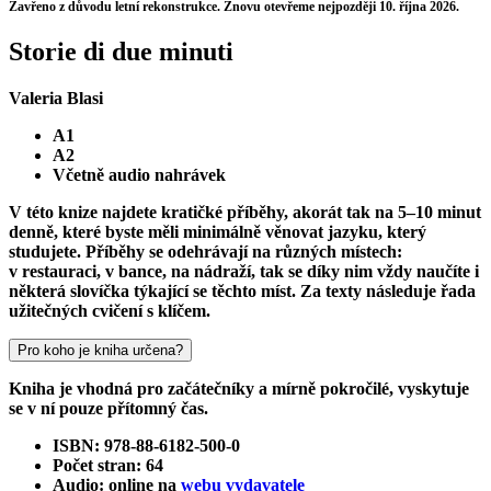
Zavřeno z důvodu letní rekonstrukce. Znovu otevřeme nejpozději 10. října 2026.
Storie di due minuti
Valeria Blasi
A1
A2
Včetně audio nahrávek
V této knize najdete kratičké příběhy, akorát tak na 5–10 minut
denně, které byste měli minimálně věnovat jazyku, který
studujete. Příběhy se odehrávají na různých místech:
v restauraci, v bance, na nádraží, tak se díky nim vždy naučíte i
některá slovíčka týkající se těchto míst. Za texty následuje řada
užitečných cvičení s klíčem.
Pro koho je kniha určena?
Kniha je vhodná pro začátečníky a mírně pokročilé, vyskytuje
se v ní pouze přítomný čas.
ISBN: 978-88-6182-500-0
Počet stran: 64
Audio: online na
webu vydavatele