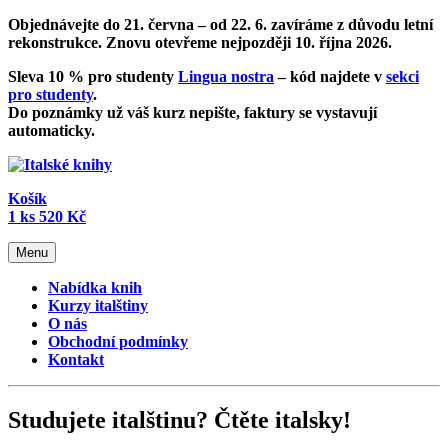
Objednávejte do 21. června – od
22. 6. zavíráme z důvodu letní
rekonstrukce
. Znovu otevřeme nejpozději 10. října 2026.
Sleva 10 % pro studenty
Lingua nostra
– kód najdete v
sekci
pro studenty
.
Do poznámky už váš kurz nepište, faktury se vystavují
automaticky.
Košík
1
ks
520 Kč
Menu
Nabídka knih
Kurzy italštiny
O nás
Obchodní podmínky
Kontakt
Studujete italštinu? Čtěte italsky!