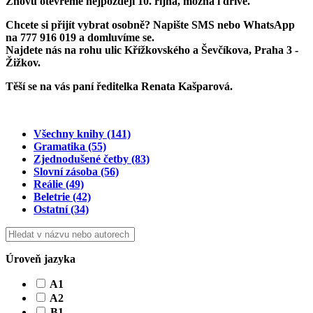
Znovu otevřeme
nejpozději 10. října
, možná i dříve.
Chcete si přijít vybrat osobně? Napište SMS nebo WhatsApp
na
777 916 019
a domluvíme se.
Najdete nás na rohu ulic Křížkovského a Ševčíkova, Praha 3 -
Žižkov.
Těší se na vás paní ředitelka Renata Kašparová.
Všechny knihy
(141)
Gramatika
(55)
Zjednodušené četby
(83)
Slovní zásoba
(56)
Reálie
(49)
Beletrie
(42)
Ostatní
(34)
Úroveň jazyka
A1
A2
B1