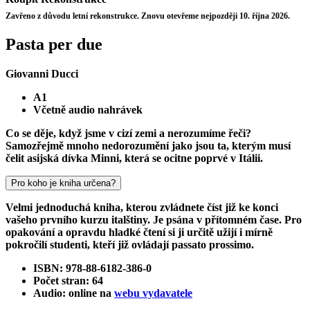
Zavřeno z důvodu letní rekonstrukce. Znovu otevřeme nejpozději 10. října 2026.
Pasta per due
Giovanni Ducci
A1
Včetně audio nahrávek
Co se děje, když jsme v cizí zemi a nerozumíme řeči?
Samozřejmě mnoho nedorozumění jako jsou ta, kterým musí
čelit asijská dívka Minni, která se ocitne poprvé v Itálii.
Pro koho je kniha určena?
Velmi jednoduchá kniha, kterou zvládnete číst již ke konci
vašeho prvního kurzu italštiny. Je psána v přítomném čase. Pro
opakování a opravdu hladké čtení si ji určitě užijí i mírně
pokročilí studenti, kteří již ovládají passato prossimo.
ISBN: 978-88-6182-386-0
Počet stran: 64
Audio: online na
webu vydavatele