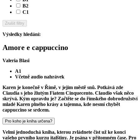
B2
C1
Zrušit filtry
Výsledky hledání
:
Amore e cappuccino
Valeria Blasi
A1
Včetně audio nahrávek
Karen je konečně v Římě, v jejím městě snů. Potkává zde
Claudia s jeho žlutým Fiatem Cinquecento. Claudio však něco
skrývá. Kým opravdu je? Začtěte se do římského dobrodružství
mladé Karen plného krásy a tajemna, kde nesmí chybět
cappuccino se srdcem.
Pro koho je kniha určena?
Velmi jednoduchá kniha, kterou zvládnete číst už ke konci
vašeho prvního kurzu italštiny. Je psána v přítomném čase. Pro