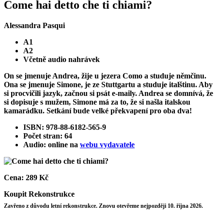
Come hai detto che ti chiami?
Alessandra Pasqui
A1
A2
Včetně audio nahrávek
On se jmenuje Andrea, žije u jezera Como a studuje němčinu.
Ona se jmenuje Simone, je ze Stuttgartu a studuje italštinu. Aby
si procvičili jazyk, začnou si psát e-maily. Andrea se domnívá, že
si dopisuje s mužem, Simone má za to, že si našla italskou
kamarádku. Setkání bude velké překvapení pro oba dva!
ISBN: 978-88-6182-565-9
Počet stran: 64
Audio: online na
webu vydavatele
Cena:
289 Kč
Koupit
Rekonstrukce
Zavřeno z důvodu letní rekonstrukce. Znovu otevřeme nejpozději 10. října 2026.