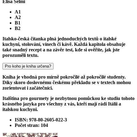
Elisa Selmi
A1
A2
B1
B2
Italsko-česká čítanka plná jednoduchých textů o italské
kuchyni, stolování, vínech či kávě. Každá kapitola obsahuje
také snadný recept a na závěr test, kde si ověříte, jak jste
porozuměli textu.
Pro koho je kniha určena?
Kniha je vhodná pro mírně pokročilé až pokročilé studenty.
Díky skoro doslovnému českému překladu se v textech mohou
zorientovat i začátečníci.
Italština pro gourmety je nezbytnou pomůckou ke studiu tohoto
krásného jazyka pro všechny z vás, kteří mají rádi Itálii a
italskou kuchyni.
ISBN: 978-80-2605-022-3
Počet stran: 104