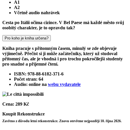
A1
A2
Včetně audio nahrávek
Cesta po Itálii očima cizince. V Bel Paese má každé město svůj
osobitý charakter, je to opravdu tak?
Pro koho je kniha určena?
Kniha pracuje s přítomným časem, minulý se zde objevuje
výjimečně. Přečíst si ji může začátečníky, který už studoval
přítomný čas, ale je vhodná i pro trochu pokročilejší studenty
pro snadné a příjemné čtení.
ISBN: 978-88-6182-371-6
Počet stran: 64
Audio: online na
webu vydavatele
Cena:
289 Kč
Koupit
Rekonstrukce
Zavřeno z důvodu letní rekonstrukce. Znovu otevřeme nejpozději 10. října 2026.