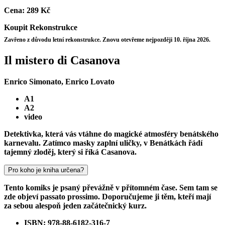
Cena:
289 Kč
Koupit
Rekonstrukce
Zavřeno z důvodu letní rekonstrukce. Znovu otevřeme nejpozději 10. října 2026.
Il mistero di Casanova
Enrico Simonato, Enrico Lovato
A1
A2
video
Detektivka, která vás vtáhne do magické atmosféry benátského
karnevalu. Zatímco masky zaplní uličky, v Benátkách řádí
tajemný zloděj, který si říká Casanova.
Pro koho je kniha určena?
Tento komiks je psaný převážně v přítomném čase. Sem tam se
zde objeví passato prossimo. Doporučujeme ji těm, kteří mají
za sebou alespoň jeden začátečnický kurz.
ISBN: 978-88-6182-316-7