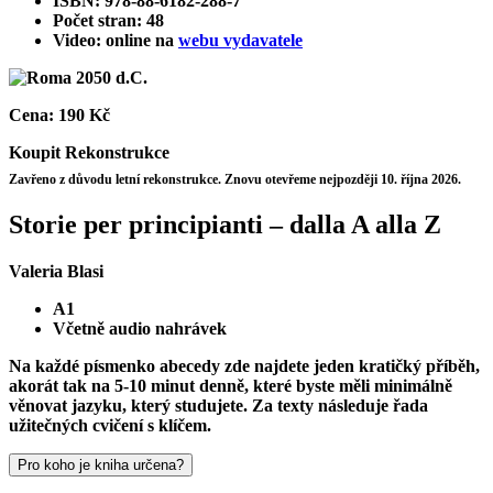
ISBN: 978-88-6182-288-7
Počet stran: 48
Video: online na
webu vydavatele
Cena:
190 Kč
Koupit
Rekonstrukce
Zavřeno z důvodu letní rekonstrukce. Znovu otevřeme nejpozději 10. října 2026.
Storie per principianti – dalla A alla Z
Valeria Blasi
A1
Včetně audio nahrávek
Na každé písmenko abecedy zde najdete jeden kratičký příběh,
akorát tak na 5-10 minut denně, které byste měli minimálně
věnovat jazyku, který studujete. Za texty následuje řada
užitečných cvičení s klíčem.
Pro koho je kniha určena?