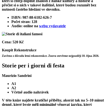
kteří si chtějí doplnit znalosti z italské kultury a historie a
přečíst si o nich v takové italštině, které budou rozumět bez
nutnosti častého hledání ve slovníku.
ISBN: 987-88-6182-626-7
Počet stran: 128
Audio: online na
webu vydavatele
Cena:
520 Kč
Koupit
Rekonstrukce
Zavřeno z důvodu letní rekonstrukce. Znovu otevřeme nejpozději 10. října 2026.
Storie per i giorni di festa
Maurizio Sandrini
A1
A2
Včetně audio nahrávek
V této knize najdete kratičké příběhy, akorát tak na 5–10 minut
denně, které byste měli minimálně věnovat jazyku, který