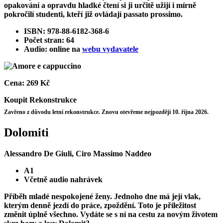
opakování a opravdu hladké čtení si ji určitě užijí i mírně
pokročilí studenti, kteří již ovládají passato prossimo.
ISBN: 978-88-6182-368-6
Počet stran: 64
Audio: online na
webu vydavatele
Cena:
269 Kč
Koupit
Rekonstrukce
Zavřeno z důvodu letní rekonstrukce. Znovu otevřeme nejpozději 10. října 2026.
Dolomiti
Alessandro De Giuli, Ciro Massimo Naddeo
A1
Včetně audio nahrávek
Příběh mladé nespokojené ženy. Jednoho dne má její vlak,
kterým denně jezdí do práce, zpoždění. Toto je příležitost
změnit úplně všechno. Vydáte se s ní na cestu za novým životem