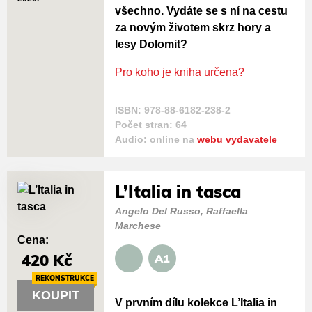
všechno. Vydáte se s ní na cestu
za novým životem skrz hory a
lesy Dolomit?
Pro koho je kniha určena?
ISBN: 978-88-6182-238-2
Počet stran: 64
Audio: online na
webu vydavatele
L’Italia in tasca
Angelo Del Russo, Raffaella
Marchese
Cena:
420 Kč
A1
REKONSTRUKCE
KOUPIT
V prvním dílu kolekce L’Italia in