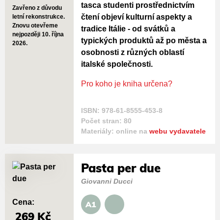
tasca studenti prostřednictvím
Zavřeno z důvodu
čtení objeví kulturní aspekty a
letní rekonstrukce.
Znovu otevřeme
tradice Itálie - od svátků a
nejpozději 10. října
typických produktů až po města a
2026.
osobnosti z různých oblastí
italské společnosti.
Pro koho je kniha určena?
ISBN: 978-61-8555-453-8
Počet stran: 80
Materiály: online na
webu vydavatele
Pasta per due
Giovanni Ducci
Cena:
A1
269 Kč