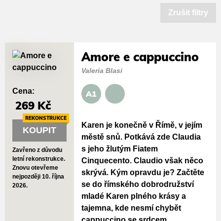
Zrušit filtry
Amore e cappuccino
Valeria Blasi
Cena:
A1
269 Kč
REKONSTRUKCE
Karen je konečně v Římě, v jejím
KOUPIT
městě snů. Potkává zde Claudia
s jeho žlutým Fiatem
Zavřeno z důvodu
letní rekonstrukce.
Cinquecento. Claudio však něco
Znovu otevřeme
skrývá. Kým opravdu je? Začtěte
nejpozději 10. října
se do římského dobrodružství
2026.
mladé Karen plného krásy a
tajemna, kde nesmí chybět
cappuccino se srdcem.