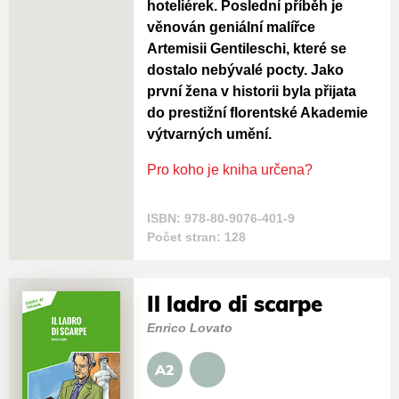
hoteliérek. Poslední příběh je
věnován geniální malířce
Artemisii Gentileschi, které se
dostalo nebývalé pocty. Jako
první žena v historii byla přijata
do prestižní florentské Akademie
výtvarných umění.
Pro koho je kniha určena?
ISBN: 978-80-9076-401-9
Počet stran: 128
Il ladro di scarpe
Enrico Lovato
A2