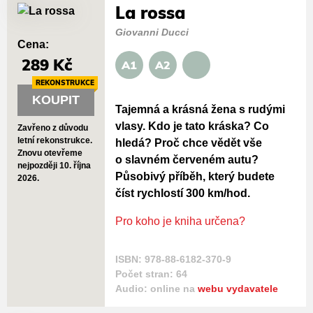
La rossa
Giovanni Ducci
Cena:
289 Kč
A1
A2
REKONSTRUKCE
KOUPIT
Tajemná a krásná žena s rudými
vlasy. Kdo je tato kráska? Co
Zavřeno z důvodu
letní rekonstrukce.
hledá? Proč chce vědět vše
Znovu otevřeme
o slavném červeném autu?
nejpozději 10. října
Působivý příběh, který budete
2026.
číst rychlostí 300 km/hod.
Pro koho je kniha určena?
ISBN: 978-88-6182-370-9
Počet stran: 64
Audio: online na
webu vydavatele