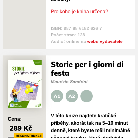
Pro koho je kniha určena?
ISBN: 987-88-6182-626-7
Počet stran: 128
Audio: online na
webu vydavatele
Storie per i giorni di
festa
Maurizio Sandrini
A1
A2
V této knize najdete kratičké
Cena:
příběhy, akorát tak na 5–10 minut
289 Kč
denně, které byste měli minimálně
REKONSTRUKCE
věnovat jazyku, který studujete.