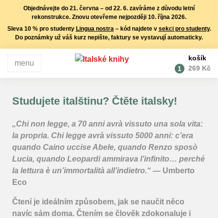
Objednávejte do 21. června – od
22. 6. zavíráme z důvodu letní
rekonstrukce
. Znovu otevřeme nejpozději 10. října 2026.
Sleva 10 % pro studenty
Lingua nostra
– kód najdete v
sekci pro studenty
.
Do poznámky už váš kurz nepište, faktury se vystavují automaticky.
košík
menu
ks
269 Kč
1
Studujete italštinu? Čtěte italsky!
„Chi non legge, a 70 anni avrà vissuto una sola vita:
la propria. Chi legge avrà vissuto 5000 anni: c’era
quando Caino uccise Abele, quando Renzo sposò
Lucia, quando Leopardi ammirava l’infinito… perché
la lettura è un’immortalità all’indietro.“
— Umberto
Eco
Čtení je ideálním způsobem, jak se naučit něco
navíc sám doma. Čtením se člověk zdokonaluje i