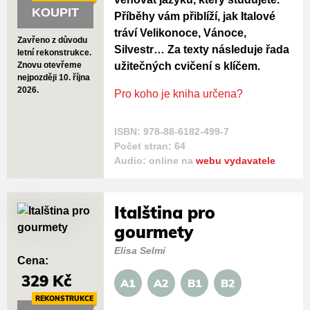
KOUPIT
Příběhy vám přiblíží, jak Italové
tráví Velikonoce, Vánoce,
Zavřeno z důvodu
Silvestr… Za texty následuje řada
letní rekonstrukce.
užitečných cvičení s klíčem.
Znovu otevřeme
nejpozději 10. října
2026.
Pro koho je kniha určena?
ISBN: 978-88-6182-499-7
Počet stran: 64
Audio: online na
webu vydavatele
Italština pro
gourmety
Elisa Selmi
Cena:
329 Kč
A1
A2
B1
B2
REKONSTRUKCE