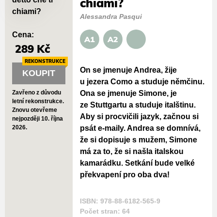
chiami?
Alessandra Pasqui
Cena:
A1
A2
289 Kč
REKONSTRUKCE
On se jmenuje Andrea, žije
KOUPIT
u jezera Como a studuje němčinu.
Ona se jmenuje Simone, je
Zavřeno z důvodu
letní rekonstrukce.
ze Stuttgartu a studuje italštinu.
Znovu otevřeme
Aby si procvičili jazyk, začnou si
nejpozději 10. října
psát e-maily. Andrea se domnívá,
2026.
že si dopisuje s mužem, Simone
má za to, že si našla italskou
kamarádku. Setkání bude velké
překvapení pro oba dva!
ISBN: 978-88-6182-565-9
Počet stran: 64