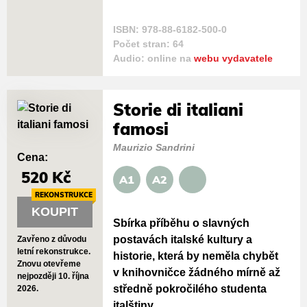
ISBN: 978-88-6182-500-0
Počet stran: 64
Audio: online na
webu vydavatele
Storie di italiani
famosi
Maurizio Sandrini
Cena:
520 Kč
A1
A2
REKONSTRUKCE
KOUPIT
Sbírka příběhu o slavných
postavách italské kultury a
Zavřeno z důvodu
letní rekonstrukce.
historie, která by neměla chybět
Znovu otevřeme
v knihovničce žádného mírně až
nejpozději 10. října
středně pokročilého studenta
2026.
italštiny.