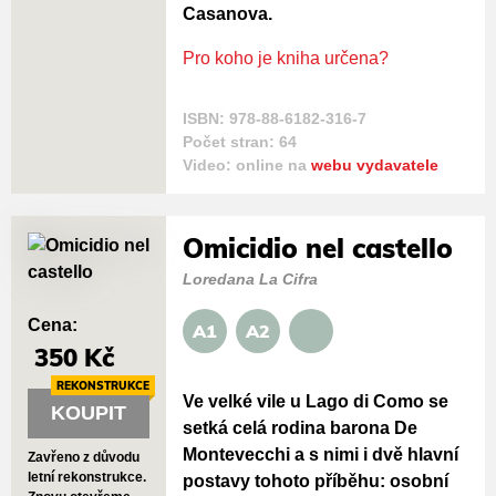
Casanova.
Pro koho je kniha určena?
ISBN: 978-88-6182-316-7
Počet stran: 64
Video: online na
webu vydavatele
Omicidio nel castello
Loredana La Cifra
Cena:
A1
A2
350 Kč
REKONSTRUKCE
Ve velké vile u Lago di Como se
KOUPIT
setká celá rodina barona De
Montevecchi a s nimi i dvě hlavní
Zavřeno z důvodu
letní rekonstrukce.
postavy tohoto příběhu: osobní