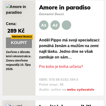
Amore in paradiso
Giovanni Ducci
Cena:
A1
A2
289 Kč
REKONSTRUKCE
Anděl Pippo má svoji specializaci:
KOUPIT
pomáhá ženám a mužům na zemi
najít lásku. Jedno dne se však
Zavřeno z důvodu
letní rekonstrukce.
zamiluje on sám…
Znovu otevřeme
nejpozději 10. října
Pro koho je kniha určena?
2026.
ISBN: 978-88-6182-394-5
Počet stran: 48
Audio: online na
webu vydavatele