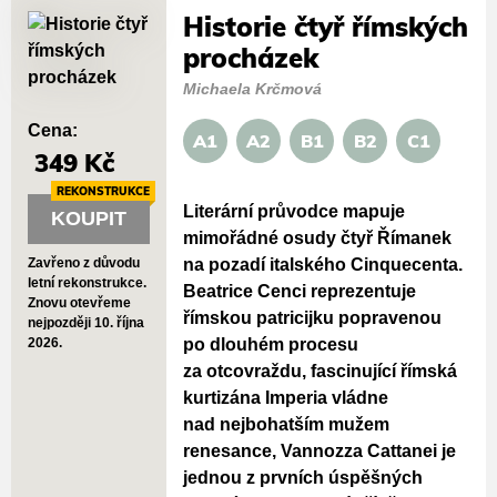
Historie čtyř římských
procházek
Michaela Krčmová
Cena:
A1
A2
B1
B2
C1
349 Kč
REKONSTRUKCE
Literární průvodce mapuje
KOUPIT
mimořádné osudy čtyř Římanek
na pozadí italského Cinquecenta.
Zavřeno z důvodu
letní rekonstrukce.
Beatrice Cenci reprezentuje
Znovu otevřeme
římskou patricijku popravenou
nejpozději 10. října
po dlouhém procesu
2026.
za otcovraždu, fascinující římská
kurtizána Imperia vládne
nad nejbohatším mužem
renesance, Vannozza Cattanei je
jednou z prvních úspěšných