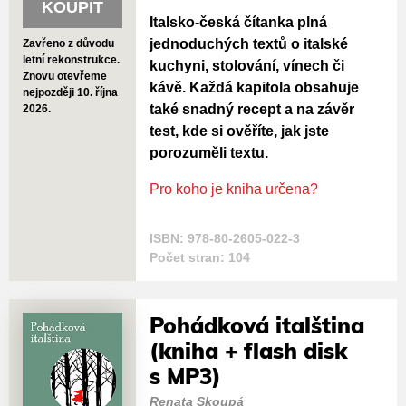
KOUPIT
Italsko-česká čítanka plná
jednoduchých textů o italské
Zavřeno z důvodu
letní rekonstrukce.
kuchyni, stolování, vínech či
Znovu otevřeme
kávě. Každá kapitola obsahuje
nejpozději 10. října
také snadný recept a na závěr
2026.
test, kde si ověříte, jak jste
porozuměli textu.
Pro koho je kniha určena?
ISBN: 978-80-2605-022-3
Počet stran: 104
Pohádková italština
(kniha + flash disk
s MP3)
Renata Skoupá