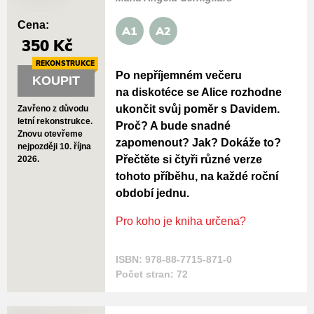
Cena:
A1
A2
350 Kč
REKONSTRUKCE
Po nepříjemném večeru
KOUPIT
na diskotéce se Alice rozhodne
ukončit svůj poměr s Davidem.
Zavřeno z důvodu
letní rekonstrukce.
Proč? A bude snadné
Znovu otevřeme
zapomenout? Jak? Dokáže to?
nejpozději 10. října
Přečtěte si čtyři různé verze
2026.
tohoto příběhu, na každé roční
období jednu.
Pro koho je kniha určena?
ISBN: 978-88-7715-871-0
Počet stran: 72