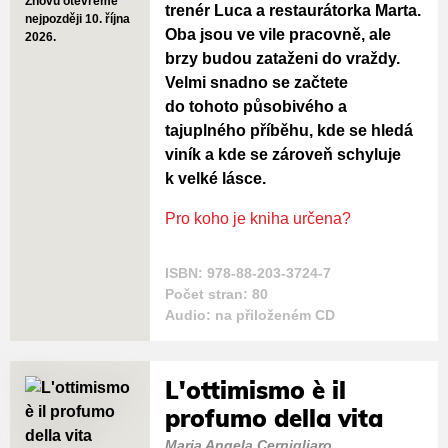
Znovu otevřeme
trenér Luca a restaurátorka Marta.
nejpozději 10. října
Oba jsou ve vile pracovně, ale
2026.
brzy budou zataženi do vraždy.
Velmi snadno se začtete
do tohoto působivého a
tajuplného příběhu, kde se hledá
viník a kde se zároveň schyluje
k velké lásce.
Pro koho je kniha určena?
ISBN: 978-88-203-3724-7
Počet stran: 80
Audio: na přiloženém CD
L'ottimismo è il
profumo della vita
Maria Angela Cernigliaro