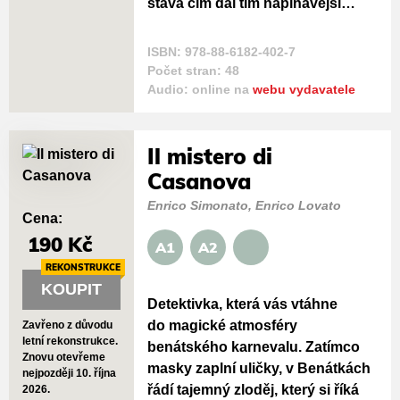
stává čím dál tím napínavější…
ISBN: 978-88-6182-402-7
Počet stran: 48
Audio: online na
webu vydavatele
Il mistero di
Casanova
Enrico Simonato, Enrico Lovato
Cena:
190 Kč
A1
A2
REKONSTRUKCE
KOUPIT
Detektivka, která vás vtáhne
do magické atmosféry
Zavřeno z důvodu
letní rekonstrukce.
benátského karnevalu. Zatímco
Znovu otevřeme
masky zaplní uličky, v Benátkách
nejpozději 10. října
řádí tajemný zloděj, který si říká
2026.