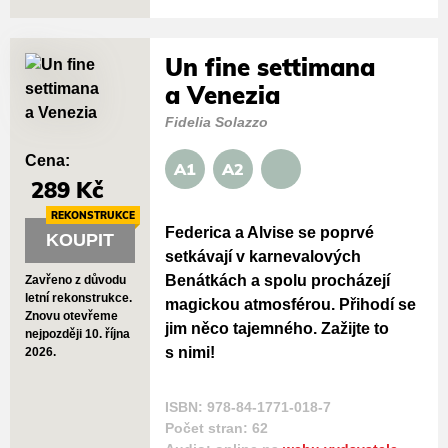
Un fine settimana
a Venezia
Fidelia Solazzo
Cena:
A1
A2
289 Kč
REKONSTRUKCE
Federica a Alvise se poprvé
KOUPIT
setkávají v karnevalových
Benátkách a spolu procházejí
Zavřeno z důvodu
letní rekonstrukce.
magickou atmosférou. Přihodí se
Znovu otevřeme
jim něco tajemného. Zažijte to
nejpozději 10. října
s nimi!
2026.
ISBN: 978-84-1771-018-7
Počet stran: 62