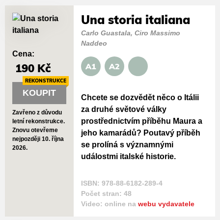
Una storia italiana
Carlo Guastala, Ciro Massimo
Naddeo
Cena:
190 Kč
A1
A2
REKONSTRUKCE
KOUPIT
Chcete se dozvědět něco o Itálii
za druhé světové války
Zavřeno z důvodu
prostřednictvím příběhu Maura a
letní rekonstrukce.
Znovu otevřeme
jeho kamarádů? Poutavý příběh
nejpozději 10. října
se prolíná s významnými
2026.
událostmi italské historie.
ISBN: 978-88-6182-289-4
Počet stran: 48
Video: online na
webu vydavatele