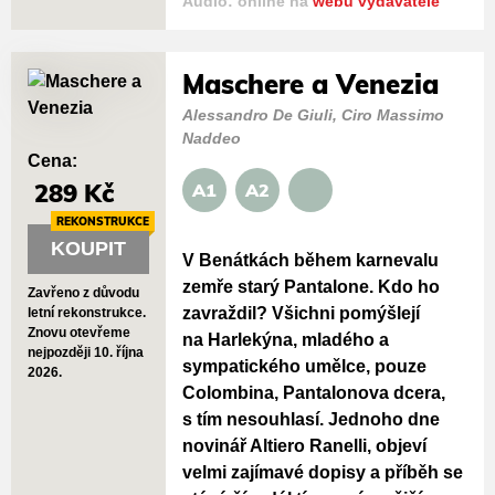
Audio: online na
webu vydavatele
Maschere a Venezia
Alessandro De Giuli, Ciro Massimo
Naddeo
Cena:
289 Kč
A1
A2
REKONSTRUKCE
KOUPIT
V Benátkách během karnevalu
zemře starý Pantalone. Kdo ho
Zavřeno z důvodu
zavraždil? Všichni pomýšlejí
letní rekonstrukce.
Znovu otevřeme
na Harlekýna, mladého a
nejpozději 10. října
sympatického umělce, pouze
2026.
Colombina, Pantalonova dcera,
s tím nesouhlasí. Jednoho dne
novinář Altiero Ranelli, objeví
velmi zajímavé dopisy a příběh se