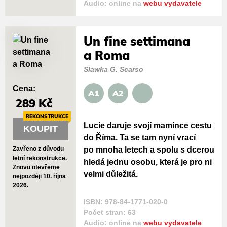
Audio: online na
webu vydavatele
Un fine settimana
a Roma
Slawka G. Scarso
Cena:
A1
A2
289 Kč
REKONSTRUKCE
Lucie daruje svojí mamince cestu
KOUPIT
do Říma. Ta se tam nyní vrací
po mnoha letech a spolu s dcerou
Zavřeno z důvodu
letní rekonstrukce.
hledá jednu osobu, která je pro ni
Znovu otevřeme
velmi důležitá.
nejpozději 10. října
2026.
ISBN: 978-84-1771-020-0
Počet stran: 63
Audio: online na
webu vydavatele