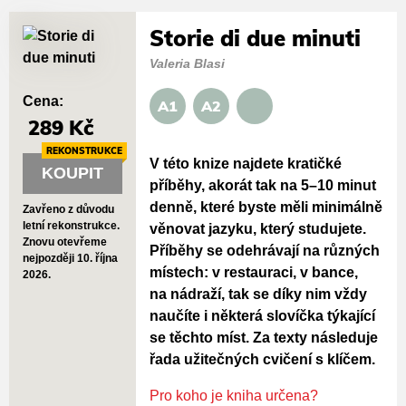
Storie di due minuti
Valeria Blasi
Cena:
A1
A2
289 Kč
REKONSTRUKCE
V této knize najdete kratičké
KOUPIT
příběhy, akorát tak na 5–10 minut
denně, které byste měli minimálně
Zavřeno z důvodu
letní rekonstrukce.
věnovat jazyku, který studujete.
Znovu otevřeme
Příběhy se odehrávají na různých
nejpozději 10. října
místech: v restauraci, v bance,
2026.
na nádraží, tak se díky nim vždy
naučíte i některá slovíčka týkající
se těchto míst. Za texty následuje
řada užitečných cvičení s klíčem.
Pro koho je kniha určena?