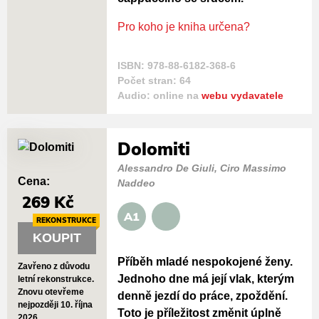
Pro koho je kniha určena?
ISBN: 978-88-6182-368-6
Počet stran: 64
Audio: online na
webu vydavatele
Dolomiti
Alessandro De Giuli, Ciro Massimo
Cena:
Naddeo
269 Kč
A1
REKONSTRUKCE
KOUPIT
Příběh mladé nespokojené ženy.
Zavřeno z důvodu
Jednoho dne má její vlak, kterým
letní rekonstrukce.
Znovu otevřeme
denně jezdí do práce, zpoždění.
nejpozději 10. října
Toto je příležitost změnit úplně
2026.