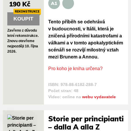
190 Kč
A1
REKONSTRUKCE
KOUPIT
Tento příběh se odehrává
v budoucnosti, v Itálii, která je
Zavřeno z důvodu
zničená přírodními katastrofami a
letní rekonstrukce.
Znovu otevřeme
válkami a v tomto apokalyptickém
nejpozději 10. října
scénáři se rozvíjí milostný vztah
2026.
mezi Brunem a Annou.
Pro koho je kniha určena?
ISBN: 978-88-6182-288-7
Počet stran: 48
Video: online na
webu vydavatele
Storie per principianti
– dalla A alla Z