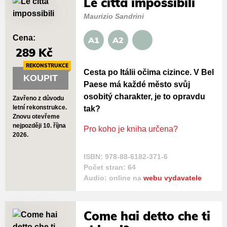
Le città impossibili
Maurizio Sandrini
Cena:
A1
A2
289 Kč
REKONSTRUKCE
Cesta po Itálii očima cizince. V Bel
KOUPIT
Paese má každé město svůj
osobitý charakter, je to opravdu
Zavřeno z důvodu
letní rekonstrukce.
tak?
Znovu otevřeme
nejpozději 10. října
Pro koho je kniha určena?
2026.
ISBN: 978-88-6182-371-6
Počet stran: 64
Audio: online na
webu vydavatele
Come hai detto che ti