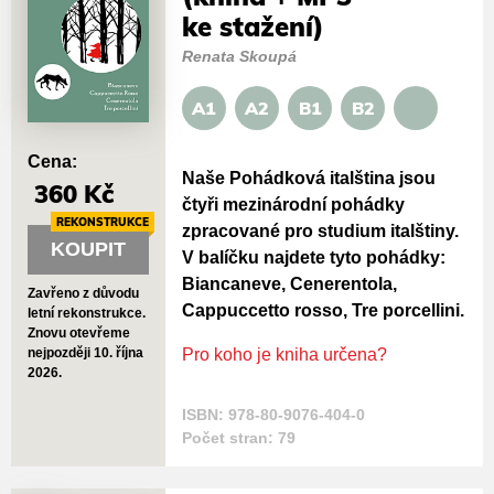
ke stažení)
Renata Skoupá
A1
A2
B1
B2
Cena:
Naše Pohádková italština jsou
360 Kč
čtyři mezinárodní pohádky
REKONSTRUKCE
zpracované pro studium italštiny.
KOUPIT
V balíčku najdete tyto pohádky:
Biancaneve, Cenerentola,
Zavřeno z důvodu
Cappuccetto rosso, Tre porcellini.
letní rekonstrukce.
Znovu otevřeme
nejpozději 10. října
Pro koho je kniha určena?
2026.
ISBN: 978-80-9076-404-0
Počet stran: 79