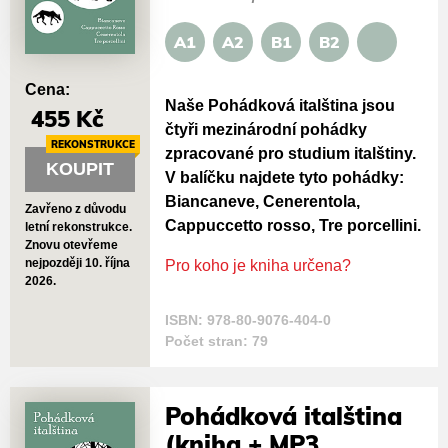
A1
A2
B1
B2
Cena:
Naše Pohádková italština jsou
455 Kč
čtyři mezinárodní pohádky
REKONSTRUKCE
zpracované pro studium italštiny.
KOUPIT
V balíčku najdete tyto pohádky:
Biancaneve, Cenerentola,
Zavřeno z důvodu
Cappuccetto rosso, Tre porcellini.
letní rekonstrukce.
Znovu otevřeme
nejpozději 10. října
Pro koho je kniha určena?
2026.
ISBN: 978-80-9076-404-0
Počet stran: 79
Pohádková italština
(kniha + MP3