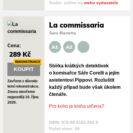
Audio: online na
webu vydavatele
La commissaria
Saro Marretta
Cena:
A1
A2
289 Kč
REKONSTRUKCE
Sbírka krátkých detektivek
KOUPIT
o komisařce Sáře Corelli a jejím
asistentovi Pippovi. Rozluštit
Zavřeno z důvodu
letní rekonstrukce.
každý případ bude však úkolem
Znovu otevřeme
čtenáře.
nejpozději 10. října
2026.
Pro koho je kniha určena?
ISBN: 978-88-6182-492-8
Počet stran: 64