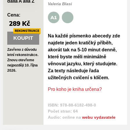
Valeria Blasi
Cena:
A1
289 Kč
REKONSTRUKCE
Na každé písmenko abecedy zde
KOUPIT
najdete jeden kratičký příběh,
akorát tak na 5-10 minut denně,
Zavřeno z důvodu
letní rekonstrukce.
které byste měli minimálně
Znovu otevřeme
věnovat jazyku, který studujete.
nejpozději 10. října
Za texty následuje řada
2026.
užitečných cvičení s klíčem.
Pro koho je kniha určena?
ISBN: 978-88-6182-498-0
Počet stran: 64
Audio: online na
webu vydavatele