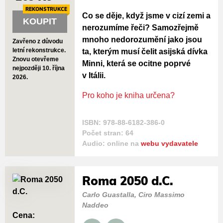
REKONSTRUKCE
Co se děje, když jsme v cizí zemi a
KOUPIT
nerozumíme řeči? Samozřejmě
mnoho nedorozumění jako jsou
Zavřeno z důvodu
letní rekonstrukce.
ta, kterým musí čelit asijská dívka
Znovu otevřeme
Minni, která se ocitne poprvé
nejpozději 10. října
v Itálii.
2026.
Pro koho je kniha určena?
ISBN: 978-88-6182-386-0
Počet stran: 64
Audio: online na
webu vydavatele
Roma 2050 d.C.
Carlo Guastalla, Ciro Massimo
Naddeo
Cena: