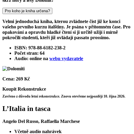
skrz hory a lesy Dolomit?
Pro koho je kniha určena?
Velmi jednoduchá kniha, kterou zvládnete číst již ke konci
vašeho prvního kurzu italštiny. Je psána v přítomném čase. Pro
opakování a opravdu hladké čtení si ji určitě užijí i mírně
pokročilí studenti, kteří již ovládají passato prossimo.
ISBN: 978-88-6182-238-2
Počet stran: 64
Audio: online na
webu vydavatele
Cena:
269 Kč
Koupit
Rekonstrukce
Zavřeno z důvodu letní rekonstrukce. Znovu otevřeme nejpozději 10. října 2026.
L’Italia in tasca
Angelo Del Russo, Raffaella Marchese
Včetně audio nahrávek