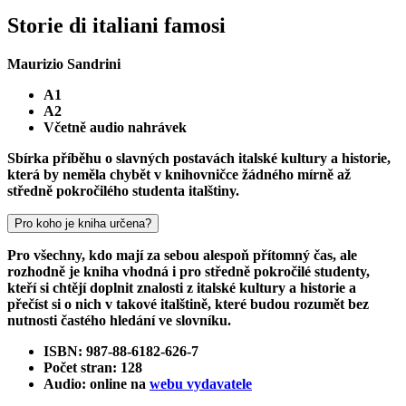
Storie di italiani famosi
Maurizio Sandrini
A1
A2
Včetně audio nahrávek
Sbírka příběhu o slavných postavách italské kultury a historie,
která by neměla chybět v knihovničce žádného mírně až
středně pokročilého studenta italštiny.
Pro koho je kniha určena?
Pro všechny, kdo mají za sebou alespoň přítomný čas, ale
rozhodně je kniha vhodná i pro středně pokročilé studenty,
kteří si chtějí doplnit znalosti z italské kultury a historie a
přečíst si o nich v takové italštině, které budou rozumět bez
nutnosti častého hledání ve slovníku.
ISBN: 987-88-6182-626-7
Počet stran: 128
Audio: online na
webu vydavatele