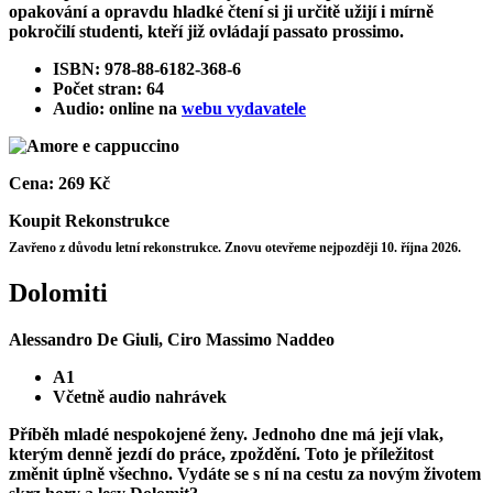
opakování a opravdu hladké čtení si ji určitě užijí i mírně
pokročilí studenti, kteří již ovládají passato prossimo.
ISBN: 978-88-6182-368-6
Počet stran: 64
Audio: online na
webu vydavatele
Cena:
269 Kč
Koupit
Rekonstrukce
Zavřeno z důvodu letní rekonstrukce. Znovu otevřeme nejpozději 10. října 2026.
Dolomiti
Alessandro De Giuli, Ciro Massimo Naddeo
A1
Včetně audio nahrávek
Příběh mladé nespokojené ženy. Jednoho dne má její vlak,
kterým denně jezdí do práce, zpoždění. Toto je příležitost
změnit úplně všechno. Vydáte se s ní na cestu za novým životem