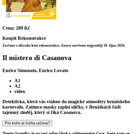
Cena:
289 Kč
Koupit
Rekonstrukce
Zavřeno z důvodu letní rekonstrukce. Znovu otevřeme nejpozději 10. října 2026.
Il mistero di Casanova
Enrico Simonato, Enrico Lovato
A1
A2
video
Detektivka, která vás vtáhne do magické atmosféry benátského
karnevalu. Zatímco masky zaplní uličky, v Benátkách řádí
tajemný zloděj, který si říká Casanova.
Pro koho je kniha určena?
Tento komiks je psaný převážně v přítomném čase. Sem tam se