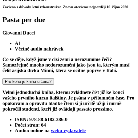
Zavřeno z důvodu letní rekonstrukce. Znovu otevřeme nejpozději 10. října 2026.
Pasta per due
Giovanni Ducci
A1
Včetně audio nahrávek
Co se děje, když jsme v cizí zemi a nerozumíme řeči?
Samozřejmě mnoho nedorozumění jako jsou ta, kterým musí
čelit asijská dívka Minni, která se ocitne poprvé v Itálii.
Pro koho je kniha určena?
Velmi jednoduchá kniha, kterou zvládnete číst již ke konci
vašeho prvního kurzu italštiny. Je psána v přítomném čase. Pro
opakování a opravdu hladké čtení si ji určitě užijí i mírně
pokročilí studenti, kteří již ovládají passato prossimo.
ISBN: 978-88-6182-386-0
Počet stran: 64
Audio: online na
webu vydavatele