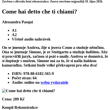
Zavřeno z důvodu letní rekonstrukce. Znovu otevřeme nejpozději 10. října 2026.
Come hai detto che ti chiami?
Alessandra Pasqui
A1
A2
Včetně audio nahrávek
On se jmenuje Andrea, žije u jezera Como a studuje němčinu.
Ona se jmenuje Simone, je ze Stuttgartu a studuje italštinu. Aby
si procvičili jazyk, začnou si psát e-maily. Andrea se domnívá, že
si dopisuje s mužem, Simone má za to, že si našla italskou
kamarádku. Setkání bude velké překvapení pro oba dva!
ISBN: 978-88-6182-565-9
Počet stran: 64
Audio: online na
webu vydavatele
Cena:
289 Kč
Koupit
Rekonstrukce