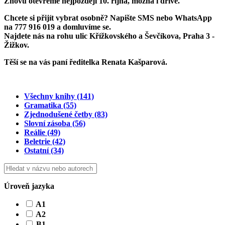
Znovu otevřeme
nejpozději 10. října
, možná i dříve.
Chcete si přijít vybrat osobně? Napište SMS nebo WhatsApp
na
777 916 019
a domluvíme se.
Najdete nás na rohu ulic Křížkovského a Ševčíkova, Praha 3 -
Žižkov.
Těší se na vás paní ředitelka Renata Kašparová.
Všechny knihy
(141)
Gramatika
(55)
Zjednodušené četby
(83)
Slovní zásoba
(56)
Reálie
(49)
Beletrie
(42)
Ostatní
(34)
Úroveň jazyka
A1
A2
B1