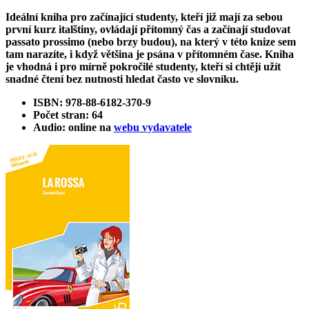
Ideální kniha pro začínající studenty, kteří již mají za sebou
první kurz italštiny, ovládají přítomný čas a začínají studovat
passato prossimo (nebo brzy budou), na který v této knize sem
tam narazíte, i když většina je psána v přítomném čase. Kniha
je vhodná i pro mírně pokročilé studenty, kteří si chtějí užít
snadné čtení bez nutnosti hledat často ve slovníku.
ISBN: 978-88-6182-370-9
Počet stran: 64
Audio: online na
webu vydavatele