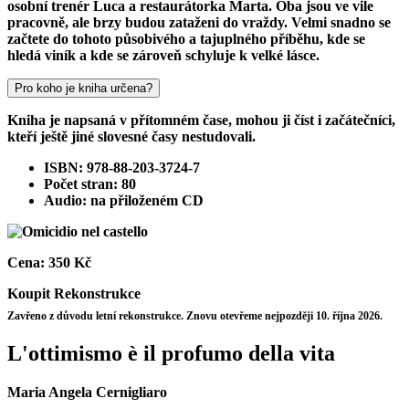
osobní trenér Luca a restaurátorka Marta. Oba jsou ve vile
pracovně, ale brzy budou zataženi do vraždy. Velmi snadno se
začtete do tohoto působivého a tajuplného příběhu, kde se
hledá viník a kde se zároveň schyluje k velké lásce.
Pro koho je kniha určena?
Kniha je napsaná v přítomném čase, mohou ji číst i začátečníci,
kteří ještě jiné slovesné časy nestudovali.
ISBN: 978-88-203-3724-7
Počet stran: 80
Audio: na přiloženém CD
Cena:
350 Kč
Koupit
Rekonstrukce
Zavřeno z důvodu letní rekonstrukce. Znovu otevřeme nejpozději 10. října 2026.
L'ottimismo è il profumo della vita
Maria Angela Cernigliaro