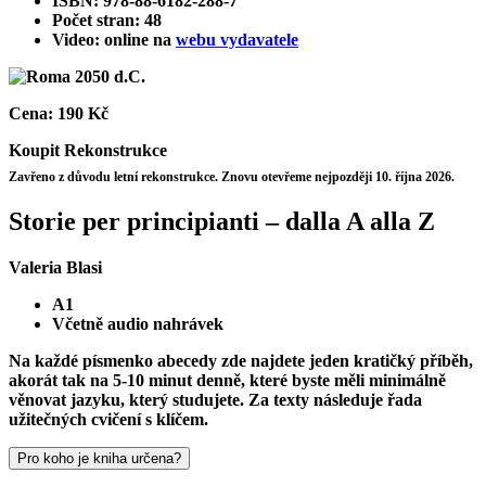
ISBN: 978-88-6182-288-7
Počet stran: 48
Video: online na
webu vydavatele
Cena:
190 Kč
Koupit
Rekonstrukce
Zavřeno z důvodu letní rekonstrukce. Znovu otevřeme nejpozději 10. října 2026.
Storie per principianti – dalla A alla Z
Valeria Blasi
A1
Včetně audio nahrávek
Na každé písmenko abecedy zde najdete jeden kratičký příběh,
akorát tak na 5-10 minut denně, které byste měli minimálně
věnovat jazyku, který studujete. Za texty následuje řada
užitečných cvičení s klíčem.
Pro koho je kniha určena?