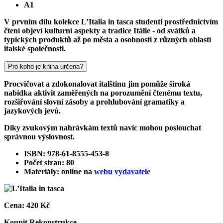
A1
V prvním dílu kolekce L’Italia in tasca studenti prostřednictvím
čtení objeví kulturní aspekty a tradice Itálie - od svátků a
typických produktů až po města a osobnosti z různých oblastí
italské společnosti.
Pro koho je kniha určena?
Procvičovat a zdokonalovat italštinu jim pomůže široká
nabídka aktivit zaměřených na porozumění čtenému textu,
rozšiřování slovní zásoby a prohlubování gramatiky a
jazykových jevů.
Díky zvukovým nahrávkám textů navíc mohou poslouchat
správnou výslovnost.
ISBN: 978-61-8555-453-8
Počet stran: 80
Materiály: online na
webu vydavatele
Cena:
420 Kč
Koupit
Rekonstrukce