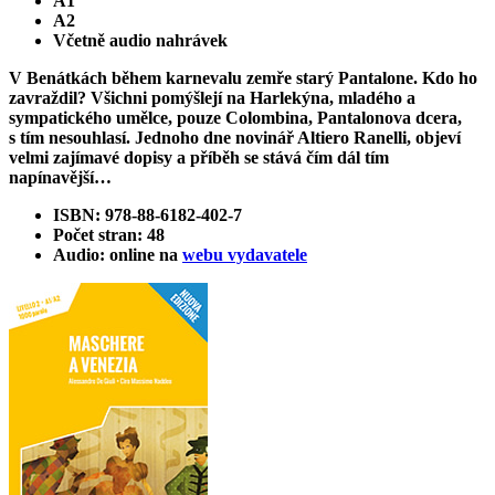
A1
A2
Včetně audio nahrávek
V Benátkách během karnevalu zemře starý Pantalone. Kdo ho
zavraždil? Všichni pomýšlejí na Harlekýna, mladého a
sympatického umělce, pouze Colombina, Pantalonova dcera,
s tím nesouhlasí. Jednoho dne novinář Altiero Ranelli, objeví
velmi zajímavé dopisy a příběh se stává čím dál tím
napínavější…
ISBN: 978-88-6182-402-7
Počet stran: 48
Audio: online na
webu vydavatele