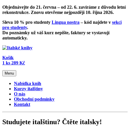
Objednávejte do 21. června – od
22. 6. zavíráme z důvodu letní
rekonstrukce
. Znovu otevřeme nejpozději 10. října 2026.
Sleva 10 % pro studenty
Lingua nostra
– kód najdete v
sekci
pro studenty
.
Do poznámky už váš kurz nepište, faktury se vystavují
automaticky.
Košík
1
ks
289 Kč
Menu
Nabídka knih
Kurzy italštiny
O nás
Obchodní podmínky
Kontakt
Studujete italštinu? Čtěte italsky!