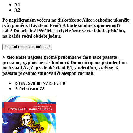
A1
A2
Po nepříjemném večeru na diskotéce se Alice rozhodne ukončit
svůj poměr s Davidem. Proč? A bude snadné zapomenout?
Jak? Dokáže to? Přečtěte si čtyři různé verze tohoto příběhu,
na každé roční období jednu.
Pro koho je kniha určena?
V této knize najdete kromě přítomného času také passato
prossimo, výjimečně čas budoucí. Doporučujeme ji studentům
na úrovni A2, či pro lehké čtení B1, studentům, kteří se již
passato prossimo studovali či alespoň začínají.
ISBN: 978-88-7715-871-0
Počet stran: 72