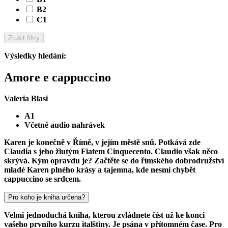
B2
C1
Zrušit filtry
Výsledky hledání
:
Amore e cappuccino
Valeria Blasi
A1
Včetně audio nahrávek
Karen je konečně v Římě, v jejím městě snů. Potkává zde
Claudia s jeho žlutým Fiatem Cinquecento. Claudio však něco
skrývá. Kým opravdu je? Začtěte se do římského dobrodružství
mladé Karen plného krásy a tajemna, kde nesmí chybět
cappuccino se srdcem.
Pro koho je kniha určena?
Velmi jednoduchá kniha, kterou zvládnete číst už ke konci
vašeho prvního kurzu italštiny. Je psána v přítomném čase. Pro