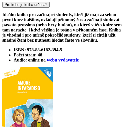
Pro koho je kniha určena?
Ideální kniha pro začínající studenty, kteří již mají za sebou
první kurz italštiny, ovládají přítomný čas a začínají studovat
passato prossimo (nebo brzy budou), na který v této knize sem
tam narazíte, i když většina je psána v přítomném čase. Kniha
je vhodná i pro mírně pokročilé studenty, kteří si chtějí užít
snadné čtení bez nutnosti hledat často ve slovníku.
ISBN: 978-88-6182-394-5
Počet stran: 48
Audio: online na
webu vydavatele