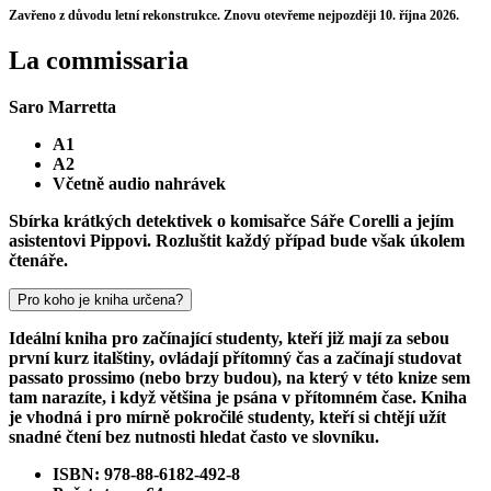
Zavřeno z důvodu letní rekonstrukce. Znovu otevřeme nejpozději 10. října 2026.
La commissaria
Saro Marretta
A1
A2
Včetně audio nahrávek
Sbírka krátkých detektivek o komisařce Sáře Corelli a jejím
asistentovi Pippovi. Rozluštit každý případ bude však úkolem
čtenáře.
Pro koho je kniha určena?
Ideální kniha pro začínající studenty, kteří již mají za sebou
první kurz italštiny, ovládají přítomný čas a začínají studovat
passato prossimo (nebo brzy budou), na který v této knize sem
tam narazíte, i když většina je psána v přítomném čase. Kniha
je vhodná i pro mírně pokročilé studenty, kteří si chtějí užít
snadné čtení bez nutnosti hledat často ve slovníku.
ISBN: 978-88-6182-492-8