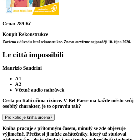
Cena:
289 Kč
Koupit
Rekonstrukce
Zavřeno z důvodu letní rekonstrukce. Znovu otevřeme nejpozději 10. října 2026.
Le città impossibili
Maurizio Sandrini
A1
A2
Včetně audio nahrávek
Cesta po Itálii očima cizince. V Bel Paese má každé město svůj
osobitý charakter, je to opravdu tak?
Pro koho je kniha určena?
Kniha pracuje s přítomným časem, minulý se zde objevuje
výjimečně. Přečíst si ji může začátečníky, který už studoval
přítomný čas, ale je vhodná i pro trochu pokročilejší studenty