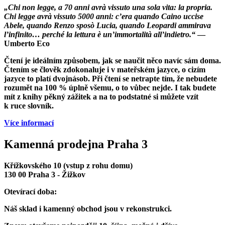
„Chi non legge, a 70 anni avrà vissuto una sola vita: la propria.
Chi legge avrà vissuto 5000 anni: c’era quando Caino uccise
Abele, quando Renzo sposò Lucia, quando Leopardi ammirava
l’infinito… perché la lettura è un’immortalità all’indietro.“
—
Umberto Eco
Čtení je ideálním způsobem, jak se naučit něco navíc sám doma.
Čtením se člověk zdokonaluje i v mateřském jazyce, o cizím
jazyce to platí dvojnásob. Při čtení se netrapte tím, že nebudete
rozumět na 100 % úplně všemu, o to vůbec nejde. I tak budete
mít z knihy pěkný zážitek a na to podstatné si můžete vzít
k ruce slovník.
Více informací
Kamenná prodejna Praha 3
Křížkovského 10 (vstup z rohu domu)
130 00 Praha 3 - Žižkov
Otevírací doba:
Náš sklad i kamenný obchod jsou v rekonstrukci.