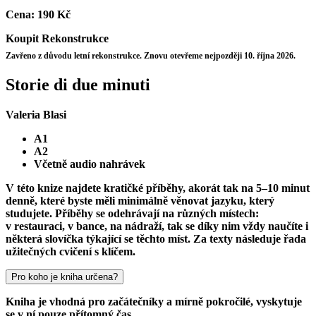
Cena:
190 Kč
Koupit
Rekonstrukce
Zavřeno z důvodu letní rekonstrukce. Znovu otevřeme nejpozději 10. října 2026.
Storie di due minuti
Valeria Blasi
A1
A2
Včetně audio nahrávek
V této knize najdete kratičké příběhy, akorát tak na 5–10 minut
denně, které byste měli minimálně věnovat jazyku, který
studujete. Příběhy se odehrávají na různých místech:
v restauraci, v bance, na nádraží, tak se díky nim vždy naučíte i
některá slovíčka týkající se těchto míst. Za texty následuje řada
užitečných cvičení s klíčem.
Pro koho je kniha určena?
Kniha je vhodná pro začátečníky a mírně pokročilé, vyskytuje
se v ní pouze přítomný čas.