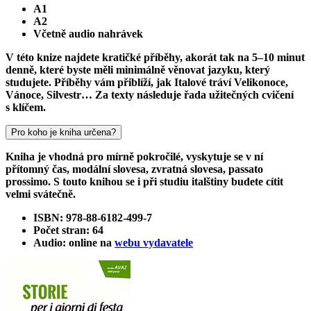
A1
A2
Včetně audio nahrávek
V této knize najdete kratičké příběhy, akorát tak na 5–10 minut
denně, které byste měli minimálně věnovat jazyku, který
studujete. Příběhy vám přiblíží, jak Italové tráví Velikonoce,
Vánoce, Silvestr… Za texty následuje řada užitečných cvičení
s klíčem.
Pro koho je kniha určena?
Kniha je vhodná pro mírně pokročilé, vyskytuje se v ní
přítomný čas, modální slovesa, zvratná slovesa, passato
prossimo. S touto knihou se i při studiu italštiny budete cítit
velmi svátečně.
ISBN: 978-88-6182-499-7
Počet stran: 64
Audio: online na
webu vydavatele