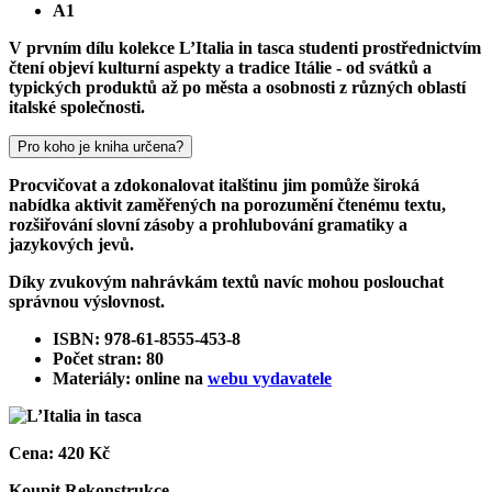
A1
V prvním dílu kolekce L’Italia in tasca studenti prostřednictvím
čtení objeví kulturní aspekty a tradice Itálie - od svátků a
typických produktů až po města a osobnosti z různých oblastí
italské společnosti.
Pro koho je kniha určena?
Procvičovat a zdokonalovat italštinu jim pomůže široká
nabídka aktivit zaměřených na porozumění čtenému textu,
rozšiřování slovní zásoby a prohlubování gramatiky a
jazykových jevů.
Díky zvukovým nahrávkám textů navíc mohou poslouchat
správnou výslovnost.
ISBN: 978-61-8555-453-8
Počet stran: 80
Materiály: online na
webu vydavatele
Cena:
420 Kč
Koupit
Rekonstrukce