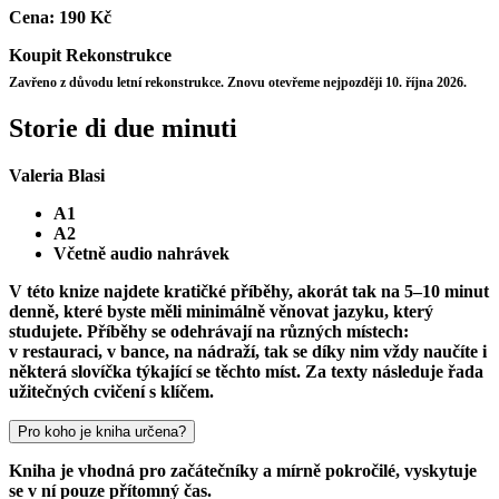
Cena:
190 Kč
Koupit
Rekonstrukce
Zavřeno z důvodu letní rekonstrukce. Znovu otevřeme nejpozději 10. října 2026.
Storie di due minuti
Valeria Blasi
A1
A2
Včetně audio nahrávek
V této knize najdete kratičké příběhy, akorát tak na 5–10 minut
denně, které byste měli minimálně věnovat jazyku, který
studujete. Příběhy se odehrávají na různých místech:
v restauraci, v bance, na nádraží, tak se díky nim vždy naučíte i
některá slovíčka týkající se těchto míst. Za texty následuje řada
užitečných cvičení s klíčem.
Pro koho je kniha určena?
Kniha je vhodná pro začátečníky a mírně pokročilé, vyskytuje
se v ní pouze přítomný čas.