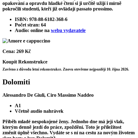
opakování a opravdu hladké čtení si ji určitě užijí i mírně
pokročilí studenti, kteří již ovládají passato prossimo.
ISBN: 978-88-6182-368-6
Počet stran: 64
Audio: online na
webu vydavatele
Cena:
269 Kč
Koupit
Rekonstrukce
Zavřeno z důvodu letní rekonstrukce. Znovu otevřeme nejpozději 10. října 2026.
Dolomiti
Alessandro De Giuli, Ciro Massimo Naddeo
A1
Včetně audio nahrávek
Příběh mladé nespokojené ženy. Jednoho dne má její vlak,
kterým denně jezdí do práce, zpoždění. Toto je příležitost
změnit úplně všechno. Vydáte se s ní na cestu za novým životem