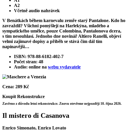
A1
A2
Včetně audio nahrávek
V Benátkách během karnevalu zemře starý Pantalone. Kdo ho
zavraždil? Všichni pomýšlejí na Harlekýna, mladého a
sympatického umělce, pouze Colombina, Pantalonova dcera,
s tím nesouhlasí. Jednoho dne novinář Altiero Ranelli, objeví
velmi zajímavé dopisy a příběh se stává čím dál tím
napínavější…
ISBN: 978-88-6182-402-7
Počet stran: 48
Audio: online na
webu vydavatele
Cena:
289 Kč
Koupit
Rekonstrukce
Zavřeno z důvodu letní rekonstrukce. Znovu otevřeme nejpozději 10. října 2026.
Il mistero di Casanova
Enrico Simonato, Enrico Lovato