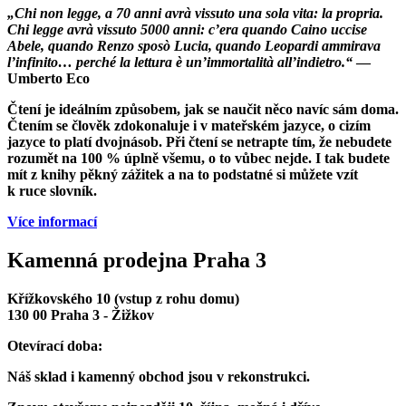
„Chi non legge, a 70 anni avrà vissuto una sola vita: la propria.
Chi legge avrà vissuto 5000 anni: c’era quando Caino uccise
Abele, quando Renzo sposò Lucia, quando Leopardi ammirava
l’infinito… perché la lettura è un’immortalità all’indietro.“
—
Umberto Eco
Čtení je ideálním způsobem, jak se naučit něco navíc sám doma.
Čtením se člověk zdokonaluje i v mateřském jazyce, o cizím
jazyce to platí dvojnásob. Při čtení se netrapte tím, že nebudete
rozumět na 100 % úplně všemu, o to vůbec nejde. I tak budete
mít z knihy pěkný zážitek a na to podstatné si můžete vzít
k ruce slovník.
Více informací
Kamenná prodejna Praha 3
Křížkovského 10 (vstup z rohu domu)
130 00 Praha 3 - Žižkov
Otevírací doba:
Náš sklad i kamenný obchod jsou v rekonstrukci.