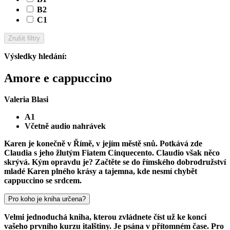
B2
C1
Zrušit filtry
Výsledky hledání
:
Amore e cappuccino
Valeria Blasi
A1
Včetně audio nahrávek
Karen je konečně v Římě, v jejím městě snů. Potkává zde
Claudia s jeho žlutým Fiatem Cinquecento. Claudio však něco
skrývá. Kým opravdu je? Začtěte se do římského dobrodružství
mladé Karen plného krásy a tajemna, kde nesmí chybět
cappuccino se srdcem.
Pro koho je kniha určena?
Velmi jednoduchá kniha, kterou zvládnete číst už ke konci
vašeho prvního kurzu italštiny. Je psána v přítomném čase. Pro