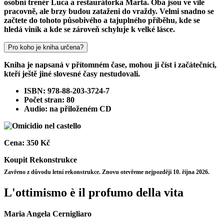
osobní trenér Luca a restaurátorka Marta. Oba jsou ve vile
pracovně, ale brzy budou zataženi do vraždy. Velmi snadno se
začtete do tohoto působivého a tajuplného příběhu, kde se
hledá viník a kde se zároveň schyluje k velké lásce.
Pro koho je kniha určena?
Kniha je napsaná v přítomném čase, mohou ji číst i začátečníci,
kteří ještě jiné slovesné časy nestudovali.
ISBN: 978-88-203-3724-7
Počet stran: 80
Audio: na přiloženém CD
Cena:
350 Kč
Koupit
Rekonstrukce
Zavřeno z důvodu letní rekonstrukce. Znovu otevřeme nejpozději 10. října 2026.
L'ottimismo è il profumo della vita
Maria Angela Cernigliaro