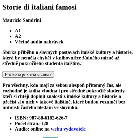
Storie di italiani famosi
Maurizio Sandrini
A1
A2
Včetně audio nahrávek
Sbírka příběhu o slavných postavách italské kultury a historie,
která by neměla chybět v knihovničce žádného mírně až
středně pokročilého studenta italštiny.
Pro koho je kniha určena?
Pro všechny, kdo mají za sebou alespoň přítomný čas, ale
rozhodně je kniha vhodná i pro středně pokročilé studenty,
kteří si chtějí doplnit znalosti z italské kultury a historie a
přečíst si o nich v takové italštině, které budou rozumět bez
nutnosti častého hledání ve slovníku.
ISBN: 987-88-6182-626-7
Počet stran: 128
Audio: online na
webu vydavatele