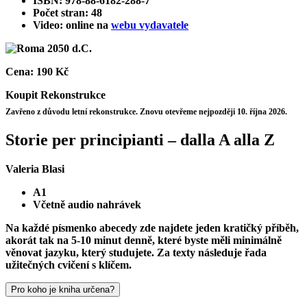
ISBN: 978-88-6182-288-7
Počet stran: 48
Video: online na
webu vydavatele
Cena:
190 Kč
Koupit
Rekonstrukce
Zavřeno z důvodu letní rekonstrukce. Znovu otevřeme nejpozději 10. října 2026.
Storie per principianti – dalla A alla Z
Valeria Blasi
A1
Včetně audio nahrávek
Na každé písmenko abecedy zde najdete jeden kratičký příběh,
akorát tak na 5-10 minut denně, které byste měli minimálně
věnovat jazyku, který studujete. Za texty následuje řada
užitečných cvičení s klíčem.
Pro koho je kniha určena?