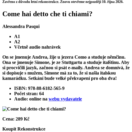
Zavřeno z důvodu letní rekonstrukce. Znovu otevřeme nejpozději 10. října 2026.
Come hai detto che ti chiami?
Alessandra Pasqui
A1
A2
Včetně audio nahrávek
On se jmenuje Andrea, žije u jezera Como a studuje němčinu.
Ona se jmenuje Simone, je ze Stuttgartu a studuje italštinu. Aby
si procvičili jazyk, začnou si psát e-maily. Andrea se domnívá, že
si dopisuje s mužem, Simone má za to, že si našla italskou
kamarádku. Setkání bude velké překvapení pro oba dva!
ISBN: 978-88-6182-565-9
Počet stran: 64
Audio: online na
webu vydavatele
Cena:
289 Kč
Koupit
Rekonstrukce