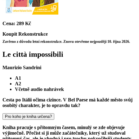
Cena:
289 Kč
Koupit
Rekonstrukce
Zavřeno z důvodu letní rekonstrukce. Znovu otevřeme nejpozději 10. října 2026.
Le città impossibili
Maurizio Sandrini
A1
A2
Včetně audio nahrávek
Cesta po Itálii očima cizince. V Bel Paese má každé město svůj
osobitý charakter, je to opravdu tak?
Pro koho je kniha určena?
Kniha pracuje s přítomným časem, minulý se zde objevuje
výjimečně. Přečíst si ji může začátečníky, který už studoval
přítomný čas, ale je vhodná i pro trochu pokročilejší studenty