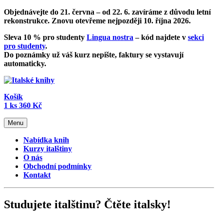
Objednávejte do 21. června – od
22. 6. zavíráme z důvodu letní
rekonstrukce
. Znovu otevřeme nejpozději 10. října 2026.
Sleva 10 % pro studenty
Lingua nostra
– kód najdete v
sekci
pro studenty
.
Do poznámky už váš kurz nepište, faktury se vystavují
automaticky.
Košík
1
ks
360 Kč
Menu
Nabídka knih
Kurzy italštiny
O nás
Obchodní podmínky
Kontakt
Studujete italštinu? Čtěte italsky!