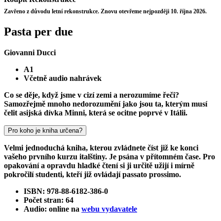
Zavřeno z důvodu letní rekonstrukce. Znovu otevřeme nejpozději 10. října 2026.
Pasta per due
Giovanni Ducci
A1
Včetně audio nahrávek
Co se děje, když jsme v cizí zemi a nerozumíme řeči?
Samozřejmě mnoho nedorozumění jako jsou ta, kterým musí
čelit asijská dívka Minni, která se ocitne poprvé v Itálii.
Pro koho je kniha určena?
Velmi jednoduchá kniha, kterou zvládnete číst již ke konci
vašeho prvního kurzu italštiny. Je psána v přítomném čase. Pro
opakování a opravdu hladké čtení si ji určitě užijí i mírně
pokročilí studenti, kteří již ovládají passato prossimo.
ISBN: 978-88-6182-386-0
Počet stran: 64
Audio: online na
webu vydavatele