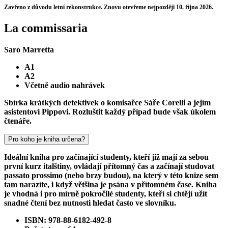
Zavřeno z důvodu letní rekonstrukce. Znovu otevřeme nejpozději 10. října 2026.
La commissaria
Saro Marretta
A1
A2
Včetně audio nahrávek
Sbírka krátkých detektivek o komisařce Sáře Corelli a jejím
asistentovi Pippovi. Rozluštit každý případ bude však úkolem
čtenáře.
Pro koho je kniha určena?
Ideální kniha pro začínající studenty, kteří již mají za sebou
první kurz italštiny, ovládají přítomný čas a začínají studovat
passato prossimo (nebo brzy budou), na který v této knize sem
tam narazíte, i když většina je psána v přítomném čase. Kniha
je vhodná i pro mírně pokročilé studenty, kteří si chtějí užít
snadné čtení bez nutnosti hledat často ve slovníku.
ISBN: 978-88-6182-492-8