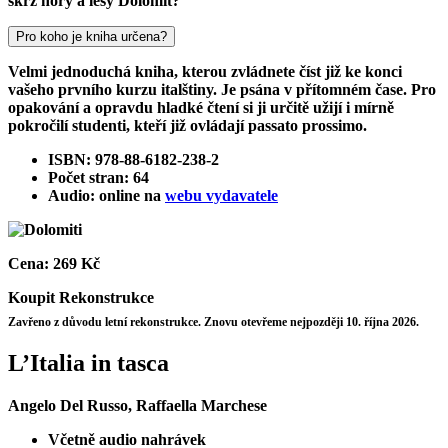
skrz hory a lesy Dolomit?
Pro koho je kniha určena?
Velmi jednoduchá kniha, kterou zvládnete číst již ke konci
vašeho prvního kurzu italštiny. Je psána v přítomném čase. Pro
opakování a opravdu hladké čtení si ji určitě užijí i mírně
pokročilí studenti, kteří již ovládají passato prossimo.
ISBN: 978-88-6182-238-2
Počet stran: 64
Audio: online na
webu vydavatele
Cena:
269 Kč
Koupit
Rekonstrukce
Zavřeno z důvodu letní rekonstrukce. Znovu otevřeme nejpozději 10. října 2026.
L’Italia in tasca
Angelo Del Russo, Raffaella Marchese
Včetně audio nahrávek