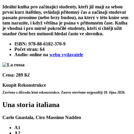
Ideální kniha pro začínající studenty, kteří již mají za sebou
první kurz italštiny, ovládají přítomný čas a začínají studovat
passato prossimo (nebo brzy budou), na který v této knize sem
tam narazíte, i když většina je psána v přítomném čase. Kniha
je vhodná i pro mírně pokročilé studenty, kteří si chtějí užít
snadné čtení bez nutnosti hledat často ve slovníku.
ISBN: 978-88-6182-370-9
Počet stran: 64
Audio: online na
webu vydavatele
Cena:
289 Kč
Koupit
Rekonstrukce
Zavřeno z důvodu letní rekonstrukce. Znovu otevřeme nejpozději 10. října 2026.
Una storia italiana
Carlo Guastala, Ciro Massimo Naddeo
A1
A2