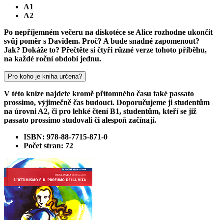
A1
A2
Po nepříjemném večeru na diskotéce se Alice rozhodne ukončit
svůj poměr s Davidem. Proč? A bude snadné zapomenout?
Jak? Dokáže to? Přečtěte si čtyři různé verze tohoto příběhu,
na každé roční období jednu.
Pro koho je kniha určena?
V této knize najdete kromě přítomného času také passato
prossimo, výjimečně čas budoucí. Doporučujeme ji studentům
na úrovni A2, či pro lehké čtení B1, studentům, kteří se již
passato prossimo studovali či alespoň začínají.
ISBN: 978-88-7715-871-0
Počet stran: 72