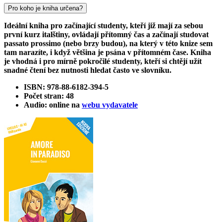
Pro koho je kniha určena?
Ideální kniha pro začínající studenty, kteří již mají za sebou
první kurz italštiny, ovládají přítomný čas a začínají studovat
passato prossimo (nebo brzy budou), na který v této knize sem
tam narazíte, i když většina je psána v přítomném čase. Kniha
je vhodná i pro mírně pokročilé studenty, kteří si chtějí užít
snadné čtení bez nutnosti hledat často ve slovníku.
ISBN: 978-88-6182-394-5
Počet stran: 48
Audio: online na
webu vydavatele