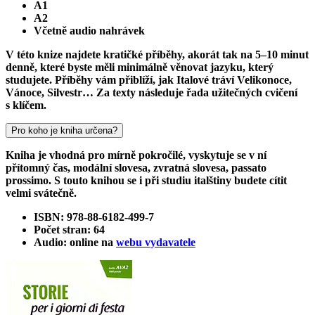
A1
A2
Včetně audio nahrávek
V této knize najdete kratičké příběhy, akorát tak na 5–10 minut
denně, které byste měli minimálně věnovat jazyku, který
studujete. Příběhy vám přiblíží, jak Italové tráví Velikonoce,
Vánoce, Silvestr… Za texty následuje řada užitečných cvičení
s klíčem.
Pro koho je kniha určena?
Kniha je vhodná pro mírně pokročilé, vyskytuje se v ní
přítomný čas, modální slovesa, zvratná slovesa, passato
prossimo. S touto knihou se i při studiu italštiny budete cítit
velmi svátečně.
ISBN: 978-88-6182-499-7
Počet stran: 64
Audio: online na
webu vydavatele