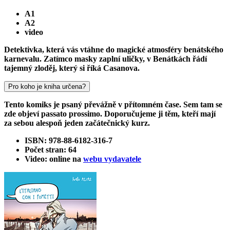
A1
A2
video
Detektivka, která vás vtáhne do magické atmosféry benátského
karnevalu. Zatímco masky zaplní uličky, v Benátkách řádí
tajemný zloděj, který si říká Casanova.
Pro koho je kniha určena?
Tento komiks je psaný převážně v přítomném čase. Sem tam se
zde objeví passato prossimo. Doporučujeme ji těm, kteří mají
za sebou alespoň jeden začátečnický kurz.
ISBN: 978-88-6182-316-7
Počet stran: 64
Video: online na
webu vydavatele