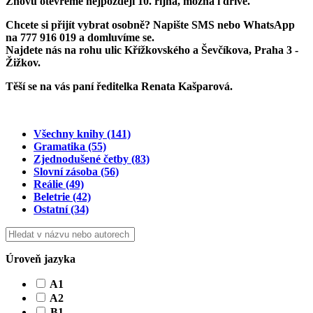
Znovu otevřeme
nejpozději 10. října
, možná i dříve.
Chcete si přijít vybrat osobně? Napište SMS nebo WhatsApp
na
777 916 019
a domluvíme se.
Najdete nás na rohu ulic Křížkovského a Ševčíkova, Praha 3 -
Žižkov.
Těší se na vás paní ředitelka Renata Kašparová.
Všechny knihy
(141)
Gramatika
(55)
Zjednodušené četby
(83)
Slovní zásoba
(56)
Reálie
(49)
Beletrie
(42)
Ostatní
(34)
Úroveň jazyka
A1
A2
B1