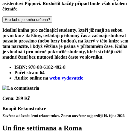
asistentovi Pippovi. Rozluštit každý případ bude však úkolem
čtenáře.
Pro koho je kniha určena?
Ideální kniha pro začínající studenty, kteří již mají za sebou
první kurz italštiny, ovládají přítomný čas a začínají studovat
passato prossimo (nebo brzy budou), na který v této knize sem
tam narazíte, i když většina je psána v přítomném čase. Kniha
je vhodná i pro mírně pokročilé studenty, kteří si chtějí užít
snadné čtení bez nutnosti hledat často ve slovníku.
ISBN: 978-88-6182-492-8
Počet stran: 64
Audio: online na
webu vydavatele
Cena:
289 Kč
Koupit
Rekonstrukce
Zavřeno z důvodu letní rekonstrukce. Znovu otevřeme nejpozději 10. října 2026.
Un fine settimana a Roma