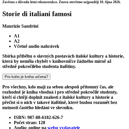
Zavřeno z důvodu letní rekonstrukce. Znovu otevřeme nejpozději 10. října 2026.
Storie di italiani famosi
Maurizio Sandrini
A1
A2
Včetně audio nahrávek
Sbírka příběhu o slavných postavách italské kultury a historie,
která by neměla chybět v knihovničce žádného mírně až
středně pokročilého studenta italštiny.
Pro koho je kniha určena?
Pro všechny, kdo mají za sebou alespoň přítomný čas, ale
rozhodně je kniha vhodná i pro středně pokročilé studenty,
kteří si chtějí doplnit znalosti z italské kultury a historie a
přečíst si o nich v takové italštině, které budou rozumět bez
nutnosti častého hledání ve slovníku.
ISBN: 987-88-6182-626-7
Počet stran: 128
Audio: online na
webu vydavatele