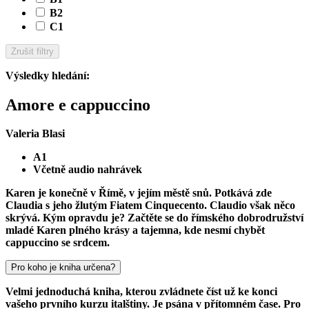
B2
C1
Zrušit filtry
Výsledky hledání
:
Amore e cappuccino
Valeria Blasi
A1
Včetně audio nahrávek
Karen je konečně v Římě, v jejím městě snů. Potkává zde
Claudia s jeho žlutým Fiatem Cinquecento. Claudio však něco
skrývá. Kým opravdu je? Začtěte se do římského dobrodružství
mladé Karen plného krásy a tajemna, kde nesmí chybět
cappuccino se srdcem.
Pro koho je kniha určena?
Velmi jednoduchá kniha, kterou zvládnete číst už ke konci
vašeho prvního kurzu italštiny. Je psána v přítomném čase. Pro