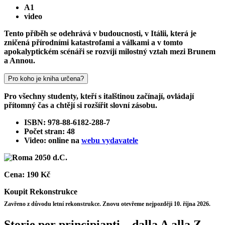
A1
video
Tento příběh se odehrává v budoucnosti, v Itálii, která je
zničená přírodními katastrofami a válkami a v tomto
apokalyptickém scénáři se rozvíjí milostný vztah mezi Brunem
a Annou.
Pro koho je kniha určena?
Pro všechny studenty, kteří s italštinou začínají, ovládají
přítomný čas a chtějí si rozšířit slovní zásobu.
ISBN: 978-88-6182-288-7
Počet stran: 48
Video: online na
webu vydavatele
Cena:
190 Kč
Koupit
Rekonstrukce
Zavřeno z důvodu letní rekonstrukce. Znovu otevřeme nejpozději 10. října 2026.
Storie per principianti – dalla A alla Z