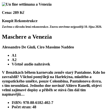
Cena:
289 Kč
Koupit
Rekonstrukce
Zavřeno z důvodu letní rekonstrukce. Znovu otevřeme nejpozději 10. října 2026.
Maschere a Venezia
Alessandro De Giuli, Ciro Massimo Naddeo
A1
A2
Včetně audio nahrávek
V Benátkách během karnevalu zemře starý Pantalone. Kdo ho
zavraždil? Všichni pomýšlejí na Harlekýna, mladého a
sympatického umělce, pouze Colombina, Pantalonova dcera,
s tím nesouhlasí. Jednoho dne novinář Altiero Ranelli, objeví
velmi zajímavé dopisy a příběh se stává čím dál tím
napínavější…
ISBN: 978-88-6182-402-7
Počet stran: 48