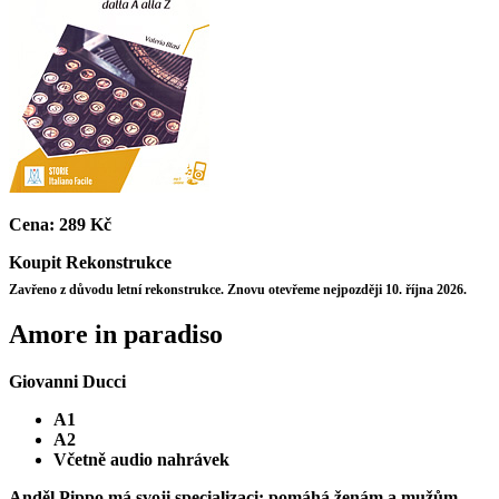
Cena:
289 Kč
Koupit
Rekonstrukce
Zavřeno z důvodu letní rekonstrukce. Znovu otevřeme nejpozději 10. října 2026.
Amore in paradiso
Giovanni Ducci
A1
A2
Včetně audio nahrávek
Anděl Pippo má svoji specializaci: pomáhá ženám a mužům