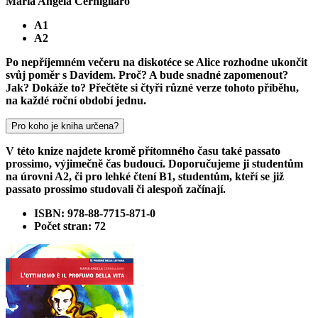
Maria Angela Cernigliaro
A1
A2
Po nepříjemném večeru na diskotéce se Alice rozhodne ukončit
svůj poměr s Davidem. Proč? A bude snadné zapomenout?
Jak? Dokáže to? Přečtěte si čtyři různé verze tohoto příběhu,
na každé roční období jednu.
Pro koho je kniha určena?
V této knize najdete kromě přítomného času také passato
prossimo, výjimečně čas budoucí. Doporučujeme ji studentům
na úrovni A2, či pro lehké čtení B1, studentům, kteří se již
passato prossimo studovali či alespoň začínají.
ISBN: 978-88-7715-871-0
Počet stran: 72