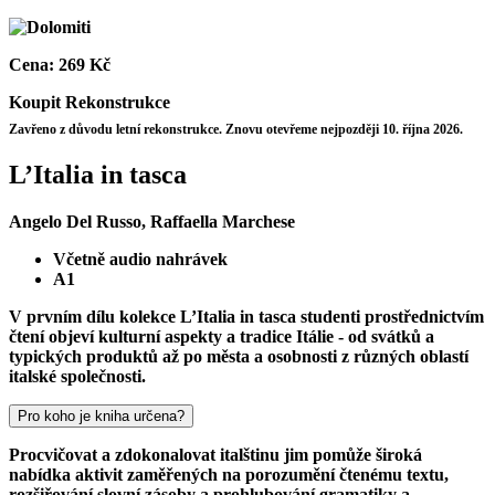
Cena:
269 Kč
Koupit
Rekonstrukce
Zavřeno z důvodu letní rekonstrukce. Znovu otevřeme nejpozději 10. října 2026.
L’Italia in tasca
Angelo Del Russo, Raffaella Marchese
Včetně audio nahrávek
A1
V prvním dílu kolekce L’Italia in tasca studenti prostřednictvím
čtení objeví kulturní aspekty a tradice Itálie - od svátků a
typických produktů až po města a osobnosti z různých oblastí
italské společnosti.
Pro koho je kniha určena?
Procvičovat a zdokonalovat italštinu jim pomůže široká
nabídka aktivit zaměřených na porozumění čtenému textu,
rozšiřování slovní zásoby a prohlubování gramatiky a