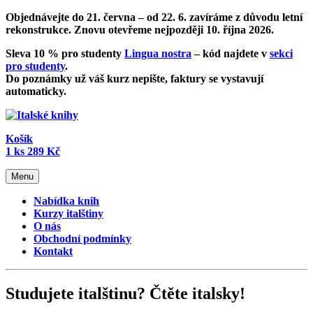
Objednávejte do 21. června – od
22. 6. zavíráme z důvodu letní
rekonstrukce
. Znovu otevřeme nejpozději 10. října 2026.
Sleva 10 % pro studenty
Lingua nostra
– kód najdete v
sekci
pro studenty
.
Do poznámky už váš kurz nepište, faktury se vystavují
automaticky.
Košík
1
ks
289 Kč
Menu
Nabídka knih
Kurzy italštiny
O nás
Obchodní podmínky
Kontakt
Studujete italštinu? Čtěte italsky!