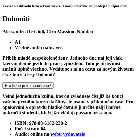
Zavřeno z důvodu letní rekonstrukce. Znovu otevřeme nejpozději 10. října 2026.
Dolomiti
Alessandro De Giuli, Ciro Massimo Naddeo
A1
Včetně audio nahrávek
Příběh mladé nespokojené ženy. Jednoho dne má její vlak,
kterým denně jezdí do práce, zpoždění. Toto je příležitost
změnit úplně všechno. Vydáte se s ní na cestu za novým životem
skrz hory a lesy Dolomit?
Pro koho je kniha určena?
Velmi jednoduchá kniha, kterou zvládnete číst již ke konci
vašeho prvního kurzu italštiny. Je psána v přítomném čase. Pro
opakování a opravdu hladké čtení si ji určitě užijí i mírně
pokročilí studenti, kteří již ovládají passato prossimo.
ISBN: 978-88-6182-238-2
Počet stran: 64
Audio: online na
webu vydavatele