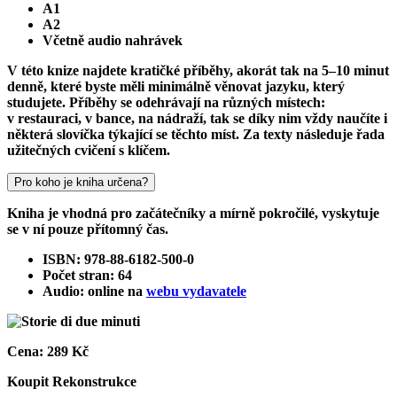
A1
A2
Včetně audio nahrávek
V této knize najdete kratičké příběhy, akorát tak na 5–10 minut
denně, které byste měli minimálně věnovat jazyku, který
studujete. Příběhy se odehrávají na různých místech:
v restauraci, v bance, na nádraží, tak se díky nim vždy naučíte i
některá slovíčka týkající se těchto míst. Za texty následuje řada
užitečných cvičení s klíčem.
Pro koho je kniha určena?
Kniha je vhodná pro začátečníky a mírně pokročilé, vyskytuje
se v ní pouze přítomný čas.
ISBN: 978-88-6182-500-0
Počet stran: 64
Audio: online na
webu vydavatele
Cena:
289 Kč
Koupit
Rekonstrukce