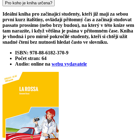
Pro koho je kniha určena?
Ideální kniha pro začínající studenty, kteří již mají za sebou
první kurz italštiny, ovládají přítomný čas a začínají studovat
passato prossimo (nebo brzy budou), na který v této knize sem
tam narazíte, i když většina je psána v přítomném čase. Kniha
je vhodná i pro mírně pokročilé studenty, kteří si chtějí užít
snadné čtení bez nutnosti hledat často ve slovníku.
ISBN: 978-88-6182-370-9
Počet stran: 64
Audio: online na
webu vydavatele