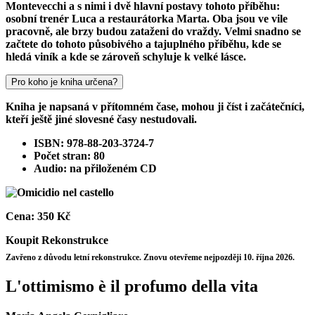
Montevecchi a s nimi i dvě hlavní postavy tohoto příběhu:
osobní trenér Luca a restaurátorka Marta. Oba jsou ve vile
pracovně, ale brzy budou zataženi do vraždy. Velmi snadno se
začtete do tohoto působivého a tajuplného příběhu, kde se
hledá viník a kde se zároveň schyluje k velké lásce.
Pro koho je kniha určena?
Kniha je napsaná v přítomném čase, mohou ji číst i začátečníci,
kteří ještě jiné slovesné časy nestudovali.
ISBN: 978-88-203-3724-7
Počet stran: 80
Audio: na přiloženém CD
Cena:
350 Kč
Koupit
Rekonstrukce
Zavřeno z důvodu letní rekonstrukce. Znovu otevřeme nejpozději 10. října 2026.
L'ottimismo è il profumo della vita