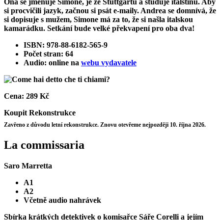
Ona se jmenuje Simone, je ze Stuttgartu a studuje italštinu. Aby
si procvičili jazyk, začnou si psát e-maily. Andrea se domnívá, že
si dopisuje s mužem, Simone má za to, že si našla italskou
kamarádku. Setkání bude velké překvapení pro oba dva!
ISBN: 978-88-6182-565-9
Počet stran: 64
Audio: online na
webu vydavatele
Cena:
289 Kč
Koupit
Rekonstrukce
Zavřeno z důvodu letní rekonstrukce. Znovu otevřeme nejpozději 10. října 2026.
La commissaria
Saro Marretta
A1
A2
Včetně audio nahrávek
Sbírka krátkých detektivek o komisařce Sáře Corelli a jejím