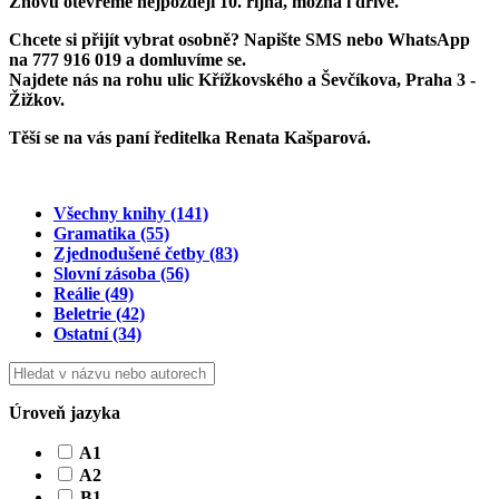
Znovu otevřeme
nejpozději 10. října
, možná i dříve.
Chcete si přijít vybrat osobně? Napište SMS nebo WhatsApp
na
777 916 019
a domluvíme se.
Najdete nás na rohu ulic Křížkovského a Ševčíkova, Praha 3 -
Žižkov.
Těší se na vás paní ředitelka Renata Kašparová.
Všechny knihy
(141)
Gramatika
(55)
Zjednodušené četby
(83)
Slovní zásoba
(56)
Reálie
(49)
Beletrie
(42)
Ostatní
(34)
Úroveň jazyka
A1
A2
B1