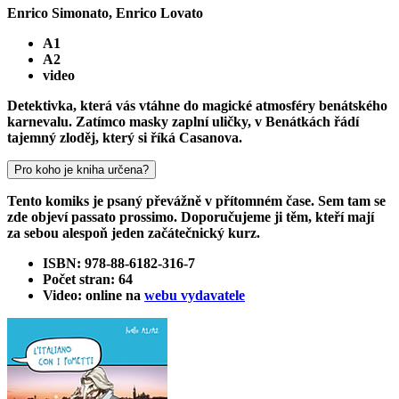
Enrico Simonato, Enrico Lovato
A1
A2
video
Detektivka, která vás vtáhne do magické atmosféry benátského
karnevalu. Zatímco masky zaplní uličky, v Benátkách řádí
tajemný zloděj, který si říká Casanova.
Pro koho je kniha určena?
Tento komiks je psaný převážně v přítomném čase. Sem tam se
zde objeví passato prossimo. Doporučujeme ji těm, kteří mají
za sebou alespoň jeden začátečnický kurz.
ISBN: 978-88-6182-316-7
Počet stran: 64
Video: online na
webu vydavatele