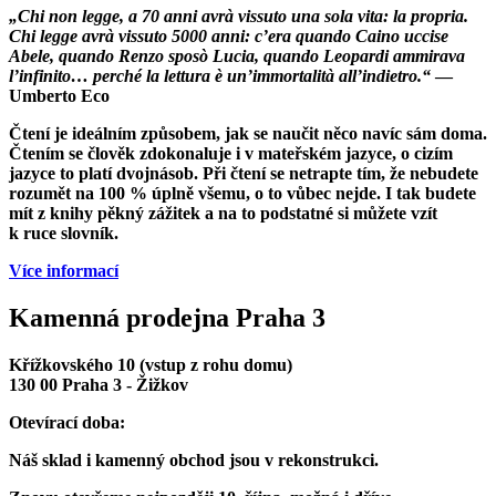
„Chi non legge, a 70 anni avrà vissuto una sola vita: la propria.
Chi legge avrà vissuto 5000 anni: c’era quando Caino uccise
Abele, quando Renzo sposò Lucia, quando Leopardi ammirava
l’infinito… perché la lettura è un’immortalità all’indietro.“
—
Umberto Eco
Čtení je ideálním způsobem, jak se naučit něco navíc sám doma.
Čtením se člověk zdokonaluje i v mateřském jazyce, o cizím
jazyce to platí dvojnásob. Při čtení se netrapte tím, že nebudete
rozumět na 100 % úplně všemu, o to vůbec nejde. I tak budete
mít z knihy pěkný zážitek a na to podstatné si můžete vzít
k ruce slovník.
Více informací
Kamenná prodejna Praha 3
Křížkovského 10 (vstup z rohu domu)
130 00 Praha 3 - Žižkov
Otevírací doba:
Náš sklad i kamenný obchod jsou v rekonstrukci.