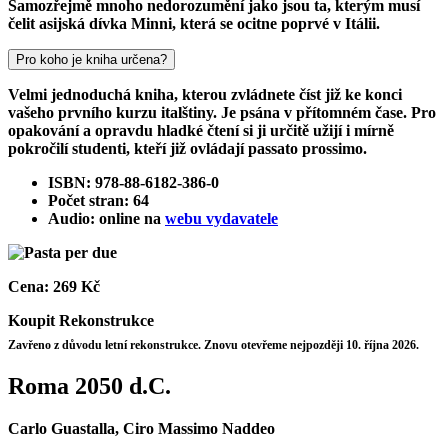
Samozřejmě mnoho nedorozumění jako jsou ta, kterým musí
čelit asijská dívka Minni, která se ocitne poprvé v Itálii.
Pro koho je kniha určena?
Velmi jednoduchá kniha, kterou zvládnete číst již ke konci
vašeho prvního kurzu italštiny. Je psána v přítomném čase. Pro
opakování a opravdu hladké čtení si ji určitě užijí i mírně
pokročilí studenti, kteří již ovládají passato prossimo.
ISBN: 978-88-6182-386-0
Počet stran: 64
Audio: online na
webu vydavatele
Cena:
269 Kč
Koupit
Rekonstrukce
Zavřeno z důvodu letní rekonstrukce. Znovu otevřeme nejpozději 10. října 2026.
Roma 2050 d.C.
Carlo Guastalla, Ciro Massimo Naddeo