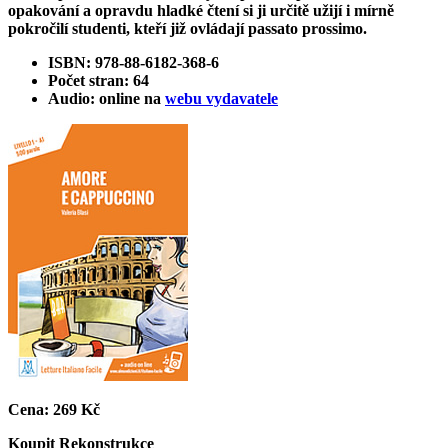
opakování a opravdu hladké čtení si ji určitě užijí i mírně
pokročilí studenti, kteří již ovládají passato prossimo.
ISBN: 978-88-6182-368-6
Počet stran: 64
Audio: online na
webu vydavatele
Cena:
269 Kč
Koupit
Rekonstrukce