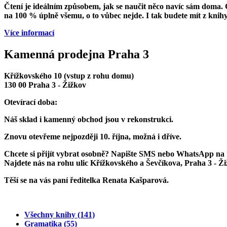
Čtení je ideálním způsobem, jak se naučit něco navíc sám doma. Č
na 100 % úplně všemu, o to vůbec nejde. I tak budete mít z knihy 
Více informací
Kamenná prodejna Praha 3
Křížkovského 10 (vstup z rohu domu)
130 00 Praha 3 - Žižkov
Otevírací doba:
Náš sklad i kamenný obchod jsou v rekonstrukci.
Znovu otevřeme
nejpozději 10. října
, možná i dříve.
Chcete si přijít vybrat osobně? Napište SMS nebo WhatsApp na
Najdete nás na rohu ulic Křížkovského a Ševčíkova, Praha 3 - Ž
Těší se na vás paní ředitelka Renata Kašparová.
Všechny knihy
(141)
Gramatika
(55)