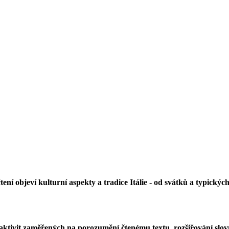
tení objeví kulturní aspekty a tradice Itálie - od svátků a typický
 aktivit zaměřených na porozumění čtenému textu, rozšiřování slo