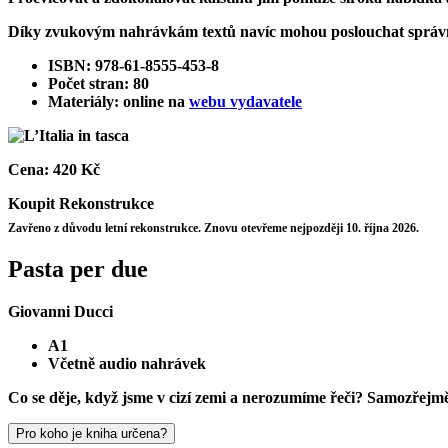
Díky zvukovým nahrávkám textů navíc mohou poslouchat správn
ISBN: 978-61-8555-453-8
Počet stran: 80
Materiály: online na
webu vydavatele
Cena:
420 Kč
Koupit
Rekonstrukce
Zavřeno z důvodu letní rekonstrukce. Znovu otevřeme nejpozději 10. října 2026.
Pasta per due
Giovanni Ducci
A1
Včetně audio nahrávek
Co se děje, když jsme v cizí zemi a nerozumíme řeči? Samozřejmě 
Pro koho je kniha určena?