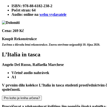
ISBN: 978-88-6182-238-2
Počet stran: 64
Audio: online na
webu vydavatele
Cena:
269 Kč
Koupit
Rekonstrukce
Zavřeno z důvodu letní rekonstrukce. Znovu otevřeme nejpozději 10. října 2026.
L’Italia in tasca
Angelo Del Russo, Raffaella Marchese
Včetně audio nahrávek
A1
V prvním dílu kolekce L’Italia in tasca studenti prostřednictvím č
společnosti.
Pro koho je kniha určena?
Procvičovat a zdokonalovat italštinu jim pomůže široká nabídka