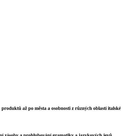
ch produktů až po města a osobnosti z různých oblastí italské
vní zásoby a prohlubování gramatiky a jazykových jevů.