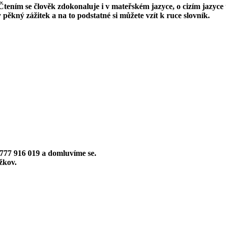
tením se člověk zdokonaluje i v mateřském jazyce, o cizím jazyce t
pěkný zážitek a na to podstatné si můžete vzít k ruce slovník.
777 916 019
a domluvíme se.
ižkov.