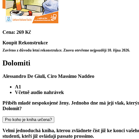
Cena:
269 Kč
Koupit
Rekonstrukce
Zavřeno z důvodu letní rekonstrukce. Znovu otevřeme nejpozději 10. října 2026.
Dolomiti
Alessandro De Giuli, Ciro Massimo Naddeo
A1
Včetně audio nahrávek
Příběh mladé nespokojené ženy. Jednoho dne má její vlak, kterým 
Dolomit?
Pro koho je kniha určena?
Velmi jednoduchá kniha, kterou zvládnete číst již ke konci vašeho
studenti, kteří již ovládají passato prossimo.