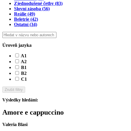
Zjednodušené četby
(83)
Slovní zásoba
(56)
Reálie
(49)
Beletrie
(42)
Ostatní
(34)
Úroveň jazyka
A1
A2
B1
B2
C1
Zrušit filtry
Výsledky hledání
:
Amore e cappuccino
Valeria Blasi