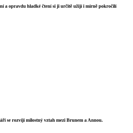
a opravdu hladké čtení si ji určitě užijí i mírně pokročilí
náři se rozvíjí milostný vztah mezi Brunem a Annou.