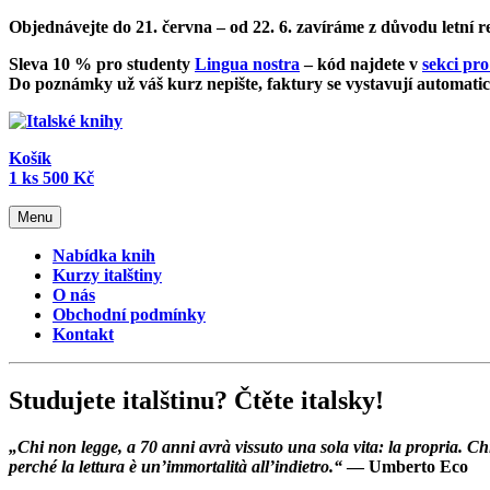
Objednávejte do 21. června – od
22. 6. zavíráme z důvodu letní 
Sleva 10 % pro studenty
Lingua nostra
– kód najdete v
sekci pro
Do poznámky už váš kurz nepište, faktury se vystavují automatic
Košík
1
ks
500 Kč
Menu
Nabídka knih
Kurzy italštiny
O nás
Obchodní podmínky
Kontakt
Studujete italštinu? Čtěte italsky!
„Chi non legge, a 70 anni avrà vissuto una sola vita: la propria.
perché la lettura è un’immortalità all’indietro.“
— Umberto Eco