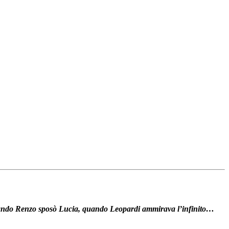
 quando Renzo sposò Lucia, quando Leopardi ammirava l’infinito…