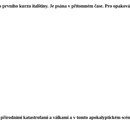
 prvního kurzu italštiny. Je psána v přítomném čase. Pro opakování 
ná přírodními katastrofami a válkami a v tomto apokalyptickém scé