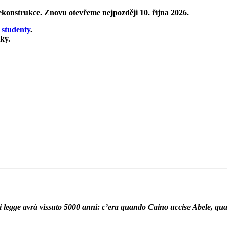
rekonstrukce
. Znovu otevřeme nejpozději 10. října 2026.
 studenty
.
ky.
 Chi legge avrà vissuto 5000 anni: c’era quando Caino uccise Abele,