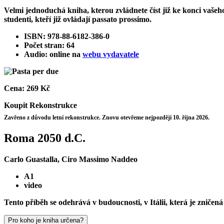
Velmi jednoduchá kniha, kterou zvládnete číst již ke konci vašeho
studenti, kteří již ovládají passato prossimo.
ISBN: 978-88-6182-386-0
Počet stran: 64
Audio: online na
webu vydavatele
Cena:
269 Kč
Koupit
Rekonstrukce
Zavřeno z důvodu letní rekonstrukce. Znovu otevřeme nejpozději 10. října 2026.
Roma 2050 d.C.
Carlo Guastalla, Ciro Massimo Naddeo
A1
video
Tento příběh se odehrává v budoucnosti, v Itálii, která je zniče
Pro koho je kniha určena?