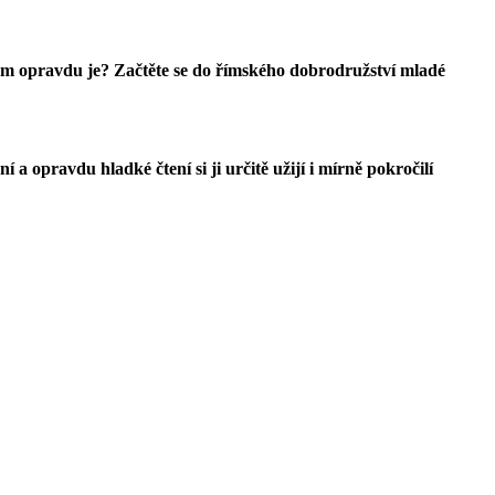
ým opravdu je? Začtěte se do římského dobrodružství mladé
a opravdu hladké čtení si ji určitě užijí i mírně pokročilí