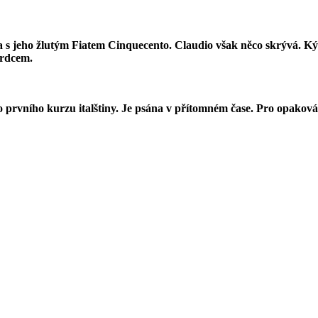
a s jeho žlutým Fiatem Cinquecento. Claudio však něco skrývá. K
srdcem.
prvního kurzu italštiny. Je psána v přítomném čase. Pro opakování 