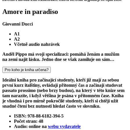
Amore in paradiso
Giovanni Ducci
A1
A2
Včetně audio nahrávek
Anděl Pippo má svoji specializaci: pomáhá ženám a mužům
na zemi najít lásku. Jedno dne se však zamiluje on sám…
Pro koho je kniha určena?
Ideální kniha pro začínající studenty, kteří již mají za sebou
první kurz italštiny, ovládají přítomný čas a začínají studovat
passato prossimo (nebo brzy budou), na který v této knize sem
tam narazíte, i když většina je psána v přítomném čase. Kniha
je vhodná i pro mírně pokročilé studenty, kteří si chtějí užít
snadné čtení bez nutnosti hledat často ve slovníku.
ISBN: 978-88-6182-394-5
Počet stran: 48
Audio: online na
webu vydavatele