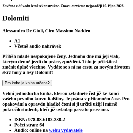
Zavřeno z důvodu letní rekonstrukce. Znovu otevřeme nejpozději 10. října 2026.
Dolomiti
Alessandro De Giuli, Ciro Massimo Naddeo
A1
Včetně audio nahrávek
Příběh mladé nespokojené ženy. Jednoho dne má její vlak,
kterým denně jezdí do práce, zpoždění. Toto je příležitost
změnit úplně všechno. Vydáte se s ní na cestu za novým životem
skrz hory a lesy Dolomit?
Pro koho je kniha určena?
Velmi jednoduchá kniha, kterou zvládnete číst již ke konci
vašeho prvního kurzu italštiny. Je psána v přítomném čase. Pro
opakování a opravdu hladké čtení si ji určitě užijí i mírně
pokročilí studenti, kteří již ovládají passato prossimo.
ISBN: 978-88-6182-238-2
Počet stran: 64
Audio: online na
webu vydavatele