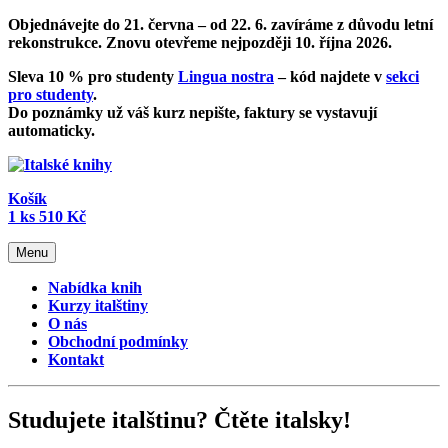
Objednávejte do 21. června – od
22. 6. zavíráme z důvodu letní
rekonstrukce
. Znovu otevřeme nejpozději 10. října 2026.
Sleva 10 % pro studenty
Lingua nostra
– kód najdete v
sekci
pro studenty
.
Do poznámky už váš kurz nepište, faktury se vystavují
automaticky.
Košík
1
ks
510 Kč
Menu
Nabídka knih
Kurzy italštiny
O nás
Obchodní podmínky
Kontakt
Studujete italštinu? Čtěte italsky!