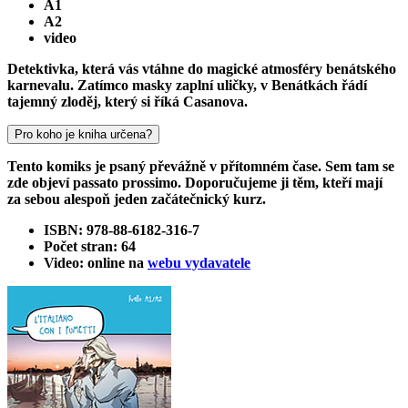
A1
A2
video
Detektivka, která vás vtáhne do magické atmosféry benátského
karnevalu. Zatímco masky zaplní uličky, v Benátkách řádí
tajemný zloděj, který si říká Casanova.
Pro koho je kniha určena?
Tento komiks je psaný převážně v přítomném čase. Sem tam se
zde objeví passato prossimo. Doporučujeme ji těm, kteří mají
za sebou alespoň jeden začátečnický kurz.
ISBN: 978-88-6182-316-7
Počet stran: 64
Video: online na
webu vydavatele