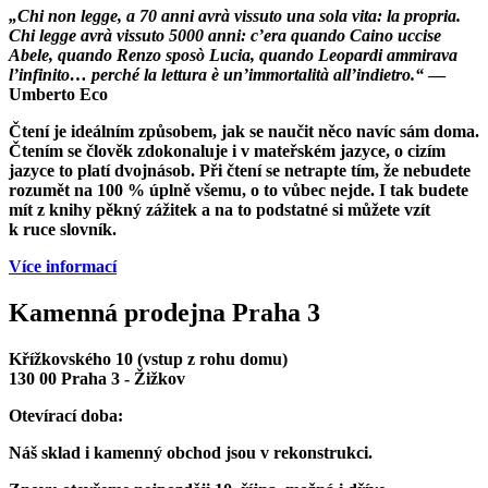
„Chi non legge, a 70 anni avrà vissuto una sola vita: la propria.
Chi legge avrà vissuto 5000 anni: c’era quando Caino uccise
Abele, quando Renzo sposò Lucia, quando Leopardi ammirava
l’infinito… perché la lettura è un’immortalità all’indietro.“
—
Umberto Eco
Čtení je ideálním způsobem, jak se naučit něco navíc sám doma.
Čtením se člověk zdokonaluje i v mateřském jazyce, o cizím
jazyce to platí dvojnásob. Při čtení se netrapte tím, že nebudete
rozumět na 100 % úplně všemu, o to vůbec nejde. I tak budete
mít z knihy pěkný zážitek a na to podstatné si můžete vzít
k ruce slovník.
Více informací
Kamenná prodejna Praha 3
Křížkovského 10 (vstup z rohu domu)
130 00 Praha 3 - Žižkov
Otevírací doba:
Náš sklad i kamenný obchod jsou v rekonstrukci.