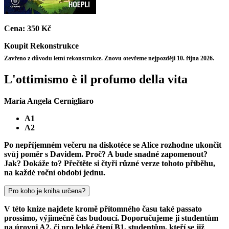
Cena:
350 Kč
Koupit
Rekonstrukce
Zavřeno z důvodu letní rekonstrukce. Znovu otevřeme nejpozději 10. října 2026.
L'ottimismo è il profumo della vita
Maria Angela Cernigliaro
A1
A2
Po nepříjemném večeru na diskotéce se Alice rozhodne ukončit
svůj poměr s Davidem. Proč? A bude snadné zapomenout?
Jak? Dokáže to? Přečtěte si čtyři různé verze tohoto příběhu,
na každé roční období jednu.
Pro koho je kniha určena?
V této knize najdete kromě přítomného času také passato
prossimo, výjimečně čas budoucí. Doporučujeme ji studentům
na úrovni A2, či pro lehké čtení B1, studentům, kteří se již