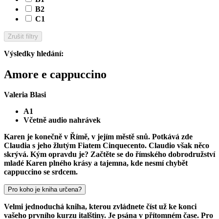
B2
C1
Zrušit filtry
Výsledky hledání
:
Amore e cappuccino
Valeria Blasi
A1
Včetně audio nahrávek
Karen je konečně v Římě, v jejím městě snů. Potkává zde
Claudia s jeho žlutým Fiatem Cinquecento. Claudio však něco
skrývá. Kým opravdu je? Začtěte se do římského dobrodružství
mladé Karen plného krásy a tajemna, kde nesmí chybět
cappuccino se srdcem.
Pro koho je kniha určena?
Velmi jednoduchá kniha, kterou zvládnete číst už ke konci
vašeho prvního kurzu italštiny. Je psána v přítomném čase. Pro