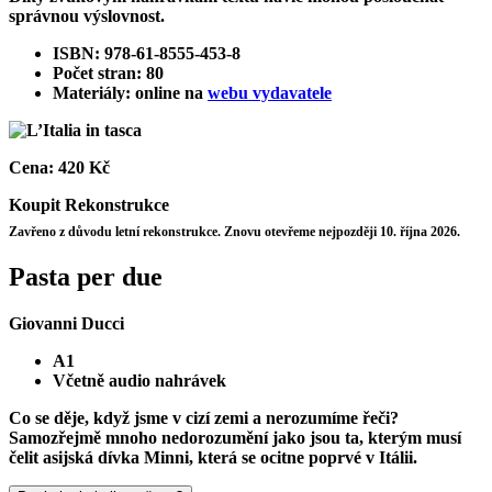
správnou výslovnost.
ISBN: 978-61-8555-453-8
Počet stran: 80
Materiály: online na
webu vydavatele
Cena:
420 Kč
Koupit
Rekonstrukce
Zavřeno z důvodu letní rekonstrukce. Znovu otevřeme nejpozději 10. října 2026.
Pasta per due
Giovanni Ducci
A1
Včetně audio nahrávek
Co se děje, když jsme v cizí zemi a nerozumíme řeči?
Samozřejmě mnoho nedorozumění jako jsou ta, kterým musí
čelit asijská dívka Minni, která se ocitne poprvé v Itálii.