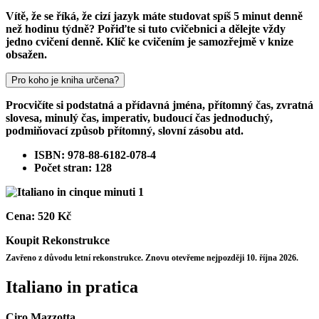
Vítě, že se říká, že cizí jazyk máte studovat spíš 5 minut denně
než hodinu týdně? Pořiďte si tuto cvičebnici a dělejte vždy
jedno cvičení denně. Klíč ke cvičením je samozřejmě v knize
obsažen.
Pro koho je kniha určena?
Procvičíte si podstatná a přídavná jména, přítomný čas, zvratná
slovesa, minulý čas, imperativ, budoucí čas jednoduchý,
podmiňovací způsob přítomný, slovní zásobu atd.
ISBN: 978-88-6182-078-4
Počet stran: 128
Cena:
520 Kč
Koupit
Rekonstrukce
Zavřeno z důvodu letní rekonstrukce. Znovu otevřeme nejpozději 10. října 2026.
Italiano in pratica
Ciro Mazzotta