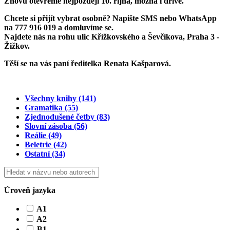
Znovu otevřeme
nejpozději 10. října
, možná i dříve.
Chcete si přijít vybrat osobně? Napište SMS nebo WhatsApp
na
777 916 019
a domluvíme se.
Najdete nás na rohu ulic Křížkovského a Ševčíkova, Praha 3 -
Žižkov.
Těší se na vás paní ředitelka Renata Kašparová.
Všechny knihy
(141)
Gramatika
(55)
Zjednodušené četby
(83)
Slovní zásoba
(56)
Reálie
(49)
Beletrie
(42)
Ostatní
(34)
Úroveň jazyka
A1
A2
B1