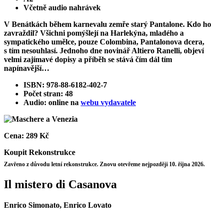
Včetně audio nahrávek
V Benátkách během karnevalu zemře starý Pantalone. Kdo ho
zavraždil? Všichni pomýšlejí na Harlekýna, mladého a
sympatického umělce, pouze Colombina, Pantalonova dcera,
s tím nesouhlasí. Jednoho dne novinář Altiero Ranelli, objeví
velmi zajímavé dopisy a příběh se stává čím dál tím
napínavější…
ISBN: 978-88-6182-402-7
Počet stran: 48
Audio: online na
webu vydavatele
Cena:
289 Kč
Koupit
Rekonstrukce
Zavřeno z důvodu letní rekonstrukce. Znovu otevřeme nejpozději 10. října 2026.
Il mistero di Casanova
Enrico Simonato, Enrico Lovato