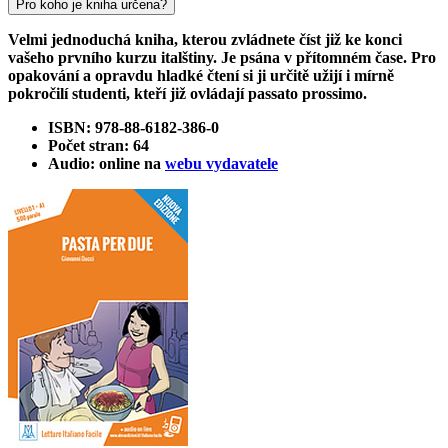
Pro koho je kniha určena?
Velmi jednoduchá kniha, kterou zvládnete číst již ke konci
vašeho prvního kurzu italštiny. Je psána v přítomném čase. Pro
opakování a opravdu hladké čtení si ji určitě užijí i mírně
pokročilí studenti, kteří již ovládají passato prossimo.
ISBN: 978-88-6182-386-0
Počet stran: 64
Audio: online na
webu vydavatele