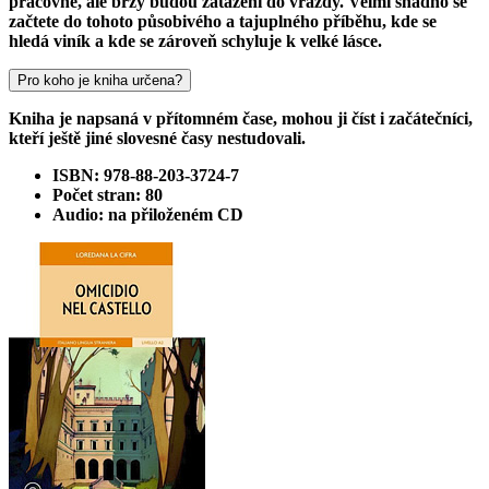
pracovně, ale brzy budou zataženi do vraždy. Velmi snadno se
začtete do tohoto působivého a tajuplného příběhu, kde se
hledá viník a kde se zároveň schyluje k velké lásce.
Pro koho je kniha určena?
Kniha je napsaná v přítomném čase, mohou ji číst i začátečníci,
kteří ještě jiné slovesné časy nestudovali.
ISBN: 978-88-203-3724-7
Počet stran: 80
Audio: na přiloženém CD