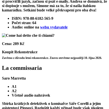
si procvičili jazyk, začnou si psát e-maily. Andrea se domnívá, že
si dopisuje s mužem, Simone má za to, že si našla italskou
kamarádku. Setkání bude velké překvapení pro oba dva!
ISBN: 978-88-6182-565-9
Počet stran: 64
Audio: online na
webu vydavatele
Cena:
289 Kč
Koupit
Rekonstrukce
Zavřeno z důvodu letní rekonstrukce. Znovu otevřeme nejpozději 10. října 2026.
La commissaria
Saro Marretta
A1
A2
Včetně audio nahrávek
Sbírka krátkých detektivek o komisařce Sáře Corelli a jejím
asistentovi Pippovi. Rozluštit každý případ bude však úkolem