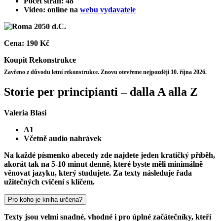
Počet stran: 48
Video: online na
webu vydavatele
Cena:
190 Kč
Koupit
Rekonstrukce
Zavřeno z důvodu letní rekonstrukce. Znovu otevřeme nejpozději 10. října 2026.
Storie per principianti – dalla A alla Z
Valeria Blasi
A1
Včetně audio nahrávek
Na každé písmenko abecedy zde najdete jeden kratičký příběh,
akorát tak na 5-10 minut denně, které byste měli minimálně
věnovat jazyku, který studujete. Za texty následuje řada
užitečných cvičení s klíčem.
Pro koho je kniha určena?
Texty jsou velmi snadné, vhodné i pro úplné začátečníky, kteří