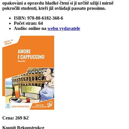
opakování a opravdu hladké čtení si ji určitě užijí i mírně
pokročilí studenti, kteří již ovládají passato prossimo.
ISBN: 978-88-6182-368-6
Počet stran: 64
Audio: online na
webu vydavatele
Cena:
269 Kč
Koupit
Rekonstrukce