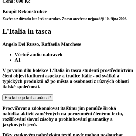
Cena:
690 Kč
Koupit
Rekonstrukce
Zavřeno z důvodu letní rekonstrukce. Znovu otevřeme nejpozději 10. října 2026.
L’Italia in tasca
Angelo Del Russo, Raffaella Marchese
Včetně audio nahrávek
A1
V prvním dílu kolekce L’Italia in tasca studenti prostřednictvím
čtení objeví kulturní aspekty a tradice Itálie - od svátků a
typických produktů až po města a osobnosti z různých oblastí
italské společnosti.
Pro koho je kniha určena?
Procvičovat a zdokonalovat italštinu jim pomůže široká
nabídka aktivit zaměřených na porozumění čtenému textu,
rozšiřování slovní zásoby a prohlubování gramatiky a
jazykových jevů.
Díky zvukovým nahrávkám textů navíc mohou poslouchat