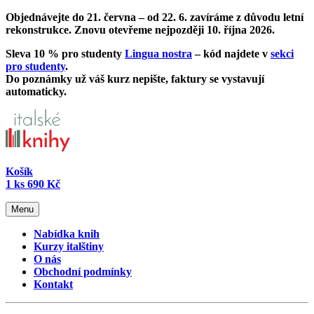
Objednávejte do 21. června – od
22. 6. zavíráme z důvodu letní
rekonstrukce
. Znovu otevřeme nejpozději 10. října 2026.
Sleva 10 % pro studenty
Lingua nostra
– kód najdete v
sekci
pro studenty
.
Do poznámky už váš kurz nepište, faktury se vystavují
automaticky.
Košík
1
ks
690 Kč
Menu
Nabídka knih
Kurzy italštiny
O nás
Obchodní podmínky
Kontakt