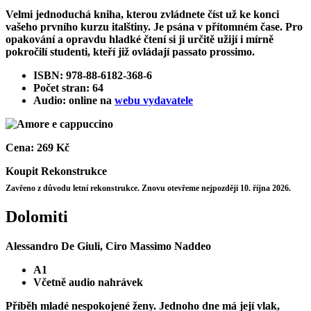
Velmi jednoduchá kniha, kterou zvládnete číst už ke konci
vašeho prvního kurzu italštiny. Je psána v přítomném čase. Pro
opakování a opravdu hladké čtení si ji určitě užijí i mírně
pokročilí studenti, kteří již ovládají passato prossimo.
ISBN: 978-88-6182-368-6
Počet stran: 64
Audio: online na
webu vydavatele
Cena:
269 Kč
Koupit
Rekonstrukce
Zavřeno z důvodu letní rekonstrukce. Znovu otevřeme nejpozději 10. října 2026.
Dolomiti
Alessandro De Giuli, Ciro Massimo Naddeo
A1
Včetně audio nahrávek
Příběh mladé nespokojené ženy. Jednoho dne má její vlak,