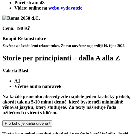
Počet stran: 48
Video: online na
webu vydavatele
Cena:
190 Kč
Koupit
Rekonstrukce
Zavřeno z důvodu letní rekonstrukce. Znovu otevřeme nejpozději 10. října 2026.
Storie per principianti – dalla A alla Z
Valeria Blasi
A1
Včetně audio nahrávek
Na každé písmenko abecedy zde najdete jeden kratičký příběh,
akorát tak na 5-10 minut denně, které byste měli minimálně
věnovat jazyku, který studujete. Za texty následuje řada
užitečných cvičení s klíčem.
Pro koho je kniha určena?
Texty jsou velmi snadné, vhodné i pro úplné začátečníky, kteří