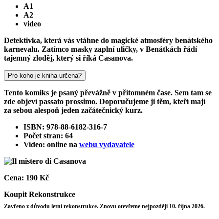
A1
A2
video
Detektivka, která vás vtáhne do magické atmosféry benátského
karnevalu. Zatímco masky zaplní uličky, v Benátkách řádí
tajemný zloděj, který si říká Casanova.
Pro koho je kniha určena?
Tento komiks je psaný převážně v přítomném čase. Sem tam se
zde objeví passato prossimo. Doporučujeme ji těm, kteří mají
za sebou alespoň jeden začátečnický kurz.
ISBN: 978-88-6182-316-7
Počet stran: 64
Video: online na
webu vydavatele
Cena:
190 Kč
Koupit
Rekonstrukce
Zavřeno z důvodu letní rekonstrukce. Znovu otevřeme nejpozději 10. října 2026.