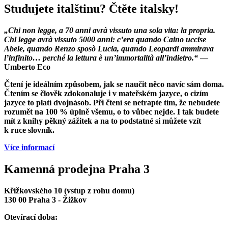
Studujete italštinu? Čtěte italsky!
„Chi non legge, a 70 anni avrà vissuto una sola vita: la propria.
Chi legge avrà vissuto 5000 anni: c’era quando Caino uccise
Abele, quando Renzo sposò Lucia, quando Leopardi ammirava
l’infinito… perché la lettura è un’immortalità all’indietro.“
—
Umberto Eco
Čtení je ideálním způsobem, jak se naučit něco navíc sám doma.
Čtením se člověk zdokonaluje i v mateřském jazyce, o cizím
jazyce to platí dvojnásob. Při čtení se netrapte tím, že nebudete
rozumět na 100 % úplně všemu, o to vůbec nejde. I tak budete
mít z knihy pěkný zážitek a na to podstatné si můžete vzít
k ruce slovník.
Více informací
Kamenná prodejna Praha 3
Křížkovského 10 (vstup z rohu domu)
130 00 Praha 3 - Žižkov
Otevírací doba: