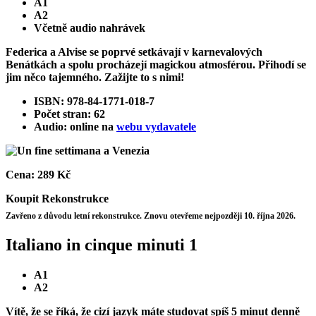
A1
A2
Včetně audio nahrávek
Federica a Alvise se poprvé setkávají v karnevalových
Benátkách a spolu procházejí magickou atmosférou. Přihodí se
jim něco tajemného. Zažijte to s nimi!
ISBN: 978-84-1771-018-7
Počet stran: 62
Audio: online na
webu vydavatele
Cena:
289 Kč
Koupit
Rekonstrukce
Zavřeno z důvodu letní rekonstrukce. Znovu otevřeme nejpozději 10. října 2026.
Italiano in cinque minuti 1
A1
A2
Vítě, že se říká, že cizí jazyk máte studovat spíš 5 minut denně