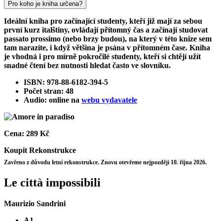
Pro koho je kniha určena?
Ideální kniha pro začínající studenty, kteří již mají za sebou
první kurz italštiny, ovládají přítomný čas a začínají studovat
passato prossimo (nebo brzy budou), na který v této knize sem
tam narazíte, i když většina je psána v přítomném čase. Kniha
je vhodná i pro mírně pokročilé studenty, kteří si chtějí užít
snadné čtení bez nutnosti hledat často ve slovníku.
ISBN: 978-88-6182-394-5
Počet stran: 48
Audio: online na
webu vydavatele
Cena:
289 Kč
Koupit
Rekonstrukce
Zavřeno z důvodu letní rekonstrukce. Znovu otevřeme nejpozději 10. října 2026.
Le città impossibili
Maurizio Sandrini
A1