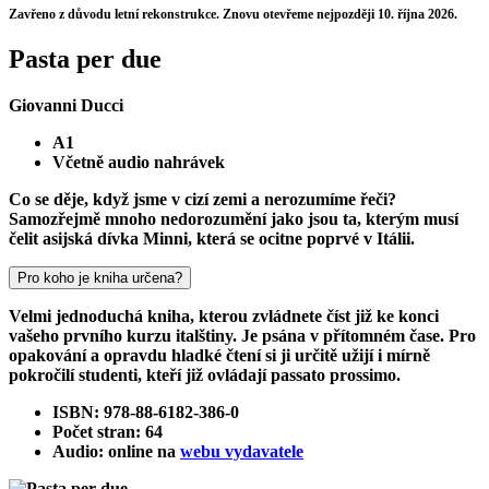
Zavřeno z důvodu letní rekonstrukce. Znovu otevřeme nejpozději 10. října 2026.
Pasta per due
Giovanni Ducci
A1
Včetně audio nahrávek
Co se děje, když jsme v cizí zemi a nerozumíme řeči?
Samozřejmě mnoho nedorozumění jako jsou ta, kterým musí
čelit asijská dívka Minni, která se ocitne poprvé v Itálii.
Pro koho je kniha určena?
Velmi jednoduchá kniha, kterou zvládnete číst již ke konci
vašeho prvního kurzu italštiny. Je psána v přítomném čase. Pro
opakování a opravdu hladké čtení si ji určitě užijí i mírně
pokročilí studenti, kteří již ovládají passato prossimo.
ISBN: 978-88-6182-386-0
Počet stran: 64
Audio: online na
webu vydavatele