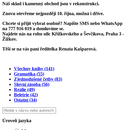
Náš sklad i kamenný obchod jsou v rekonstrukci.
Znovu otevřeme
nejpozději 10. října
, možná i dříve.
Chcete si přijít vybrat osobně? Napište SMS nebo WhatsApp
na
777 916 019
a domluvíme se.
Najdete nás na rohu ulic Křížkovského a Ševčíkova, Praha 3 -
Žižkov.
Těší se na vás paní ředitelka Renata Kašparová.
Všechny knihy
(141)
Gramatika
(55)
Zjednodušené četby
(83)
Slovní zásoba
(56)
Reálie
(49)
Beletrie
(42)
Ostatní
(34)
Úroveň jazyka