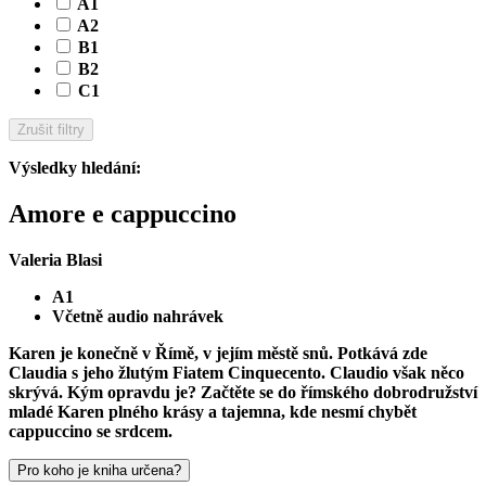
A1
A2
B1
B2
C1
Zrušit filtry
Výsledky hledání
:
Amore e cappuccino
Valeria Blasi
A1
Včetně audio nahrávek
Karen je konečně v Římě, v jejím městě snů. Potkává zde
Claudia s jeho žlutým Fiatem Cinquecento. Claudio však něco
skrývá. Kým opravdu je? Začtěte se do římského dobrodružství
mladé Karen plného krásy a tajemna, kde nesmí chybět
cappuccino se srdcem.
Pro koho je kniha určena?