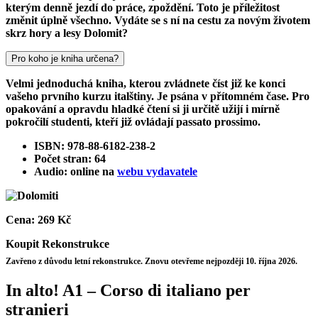
kterým denně jezdí do práce, zpoždění. Toto je příležitost
změnit úplně všechno. Vydáte se s ní na cestu za novým životem
skrz hory a lesy Dolomit?
Pro koho je kniha určena?
Velmi jednoduchá kniha, kterou zvládnete číst již ke konci
vašeho prvního kurzu italštiny. Je psána v přítomném čase. Pro
opakování a opravdu hladké čtení si ji určitě užijí i mírně
pokročilí studenti, kteří již ovládají passato prossimo.
ISBN: 978-88-6182-238-2
Počet stran: 64
Audio: online na
webu vydavatele
Cena:
269 Kč
Koupit
Rekonstrukce
Zavřeno z důvodu letní rekonstrukce. Znovu otevřeme nejpozději 10. října 2026.
In alto! A1 – Corso di italiano per
stranieri