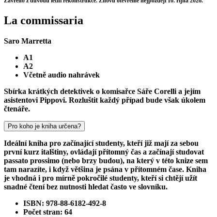
Zavřeno z důvodu letní rekonstrukce. Znovu otevřeme nejpozději 10. října 2026.
La commissaria
Saro Marretta
A1
A2
Včetně audio nahrávek
Sbírka krátkých detektivek o komisařce Sáře Corelli a jejím
asistentovi Pippovi. Rozluštit každý případ bude však úkolem
čtenáře.
Pro koho je kniha určena?
Ideální kniha pro začínající studenty, kteří již mají za sebou
první kurz italštiny, ovládají přítomný čas a začínají studovat
passato prossimo (nebo brzy budou), na který v této knize sem
tam narazíte, i když většina je psána v přítomném čase. Kniha
je vhodná i pro mírně pokročilé studenty, kteří si chtějí užít
snadné čtení bez nutnosti hledat často ve slovníku.
ISBN: 978-88-6182-492-8
Počet stran: 64