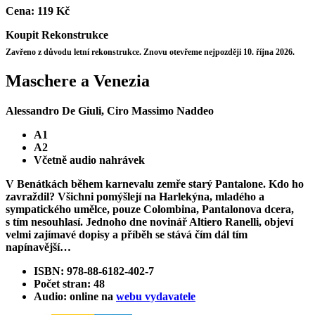
Cena:
119 Kč
Koupit
Rekonstrukce
Zavřeno z důvodu letní rekonstrukce. Znovu otevřeme nejpozději 10. října 2026.
Maschere a Venezia
Alessandro De Giuli, Ciro Massimo Naddeo
A1
A2
Včetně audio nahrávek
V Benátkách během karnevalu zemře starý Pantalone. Kdo ho
zavraždil? Všichni pomýšlejí na Harlekýna, mladého a
sympatického umělce, pouze Colombina, Pantalonova dcera,
s tím nesouhlasí. Jednoho dne novinář Altiero Ranelli, objeví
velmi zajímavé dopisy a příběh se stává čím dál tím
napínavější…
ISBN: 978-88-6182-402-7
Počet stran: 48
Audio: online na
webu vydavatele