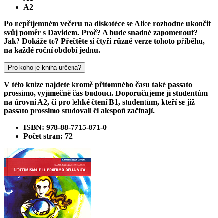
A2
Po nepříjemném večeru na diskotéce se Alice rozhodne ukončit
svůj poměr s Davidem. Proč? A bude snadné zapomenout?
Jak? Dokáže to? Přečtěte si čtyři různé verze tohoto příběhu,
na každé roční období jednu.
Pro koho je kniha určena?
V této knize najdete kromě přítomného času také passato
prossimo, výjimečně čas budoucí. Doporučujeme ji studentům
na úrovni A2, či pro lehké čtení B1, studentům, kteří se již
passato prossimo studovali či alespoň začínají.
ISBN: 978-88-7715-871-0
Počet stran: 72