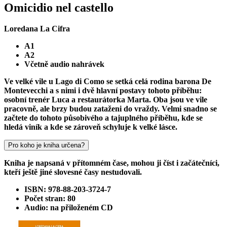
Omicidio nel castello
Loredana La Cifra
A1
A2
Včetně audio nahrávek
Ve velké vile u Lago di Como se setká celá rodina barona De
Montevecchi a s nimi i dvě hlavní postavy tohoto příběhu:
osobní trenér Luca a restaurátorka Marta. Oba jsou ve vile
pracovně, ale brzy budou zataženi do vraždy. Velmi snadno se
začtete do tohoto působivého a tajuplného příběhu, kde se
hledá viník a kde se zároveň schyluje k velké lásce.
Pro koho je kniha určena?
Kniha je napsaná v přítomném čase, mohou ji číst i začátečníci,
kteří ještě jiné slovesné časy nestudovali.
ISBN: 978-88-203-3724-7
Počet stran: 80
Audio: na přiloženém CD