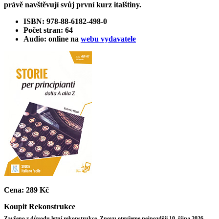
právě navštěvují svůj první kurz italštiny.
ISBN: 978-88-6182-498-0
Počet stran: 64
Audio: online na
webu vydavatele
Cena:
289 Kč
Koupit
Rekonstrukce
Zavřeno z důvodu letní rekonstrukce. Znovu otevřeme nejpozději 10. října 2026.