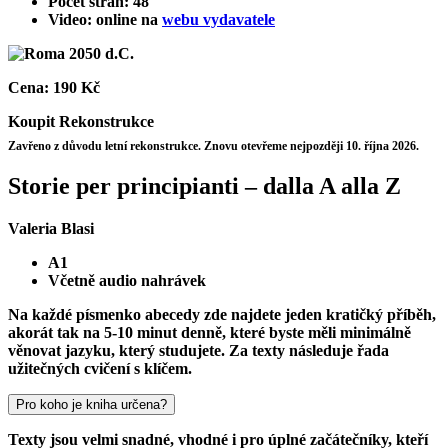
Počet stran: 48
Video: online na
webu vydavatele
Cena:
190 Kč
Koupit
Rekonstrukce
Zavřeno z důvodu letní rekonstrukce. Znovu otevřeme nejpozději 10. října 2026.
Storie per principianti – dalla A alla Z
Valeria Blasi
A1
Včetně audio nahrávek
Na každé písmenko abecedy zde najdete jeden kratičký příběh,
akorát tak na 5-10 minut denně, které byste měli minimálně
věnovat jazyku, který studujete. Za texty následuje řada
užitečných cvičení s klíčem.
Pro koho je kniha určena?
Texty jsou velmi snadné, vhodné i pro úplné začátečníky, kteří