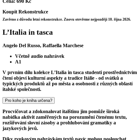
Cena:
690 Kč
Koupit
Rekonstrukce
Zavřeno z důvodu letní rekonstrukce. Znovu otevřeme nejpozději 10. října 2026.
L’Italia in tasca
Angelo Del Russo, Raffaella Marchese
Včetně audio nahrávek
A1
V prvním dílu kolekce L’Italia in tasca studenti prostřednictvím
čtení objeví kulturní aspekty a tradice Itálie - od svátků a
typických produktů až po města a osobnosti z různých oblastí
italské společnosti.
Pro koho je kniha určena?
Procvičovat a zdokonalovat italštinu jim pomůže široká
nabídka aktivit zaměřených na porozumění čtenému textu,
rozšiřování slovní zásoby a prohlubování gramatiky a
jazykových jevů.
Díky zvukovým nahrávkám textů navíc mohou poslouchat