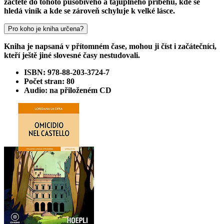
začtete do tohoto působivého a tajuplného příběhu, kde se
hledá viník a kde se zároveň schyluje k velké lásce.
Pro koho je kniha určena?
Kniha je napsaná v přítomném čase, mohou ji číst i začátečníci,
kteří ještě jiné slovesné časy nestudovali.
ISBN: 978-88-203-3724-7
Počet stran: 80
Audio: na přiloženém CD