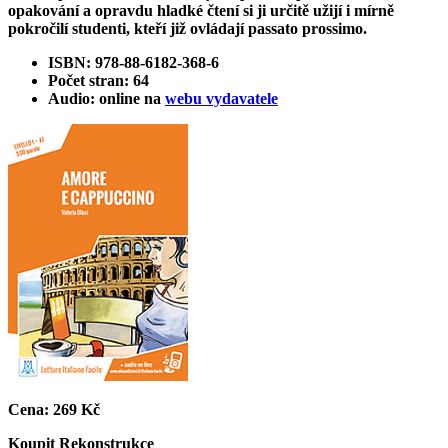
opakování a opravdu hladké čtení si ji určitě užijí i mírně
pokročilí studenti, kteří již ovládají passato prossimo.
ISBN: 978-88-6182-368-6
Počet stran: 64
Audio: online na
webu vydavatele
Cena:
269 Kč
Koupit
Rekonstrukce