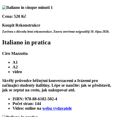
Cena:
520 Kč
Koupit
Rekonstrukce
Zavřeno z důvodu letní rekonstrukce. Znovu otevřeme nejpozději 10. října 2026.
Italiano in pratica
Ciro Mazzotta
A1
A2
video
Skvělý průvodce běžnými konverzacemi a frázemi pro
začínající studenty italštiny. Lépe se naučíte: jak se představit,
jak se zeptat na cestu, jak nakupovat atd.
ISBN: 978-88-6182-502-4
Počet stran: 144
Video: online na
webu vydavatele