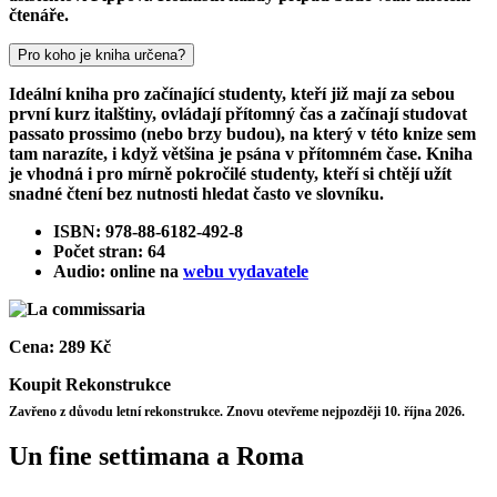
čtenáře.
Pro koho je kniha určena?
Ideální kniha pro začínající studenty, kteří již mají za sebou
první kurz italštiny, ovládají přítomný čas a začínají studovat
passato prossimo (nebo brzy budou), na který v této knize sem
tam narazíte, i když většina je psána v přítomném čase. Kniha
je vhodná i pro mírně pokročilé studenty, kteří si chtějí užít
snadné čtení bez nutnosti hledat často ve slovníku.
ISBN: 978-88-6182-492-8
Počet stran: 64
Audio: online na
webu vydavatele
Cena:
289 Kč
Koupit
Rekonstrukce
Zavřeno z důvodu letní rekonstrukce. Znovu otevřeme nejpozději 10. října 2026.
Un fine settimana a Roma