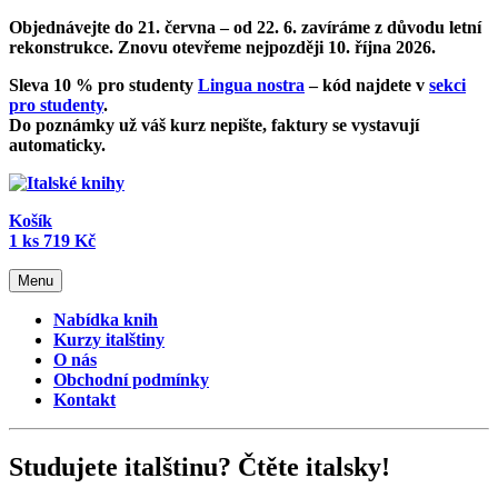
Objednávejte do 21. června – od
22. 6. zavíráme z důvodu letní
rekonstrukce
. Znovu otevřeme nejpozději 10. října 2026.
Sleva 10 % pro studenty
Lingua nostra
– kód najdete v
sekci
pro studenty
.
Do poznámky už váš kurz nepište, faktury se vystavují
automaticky.
Košík
1
ks
719 Kč
Menu
Nabídka knih
Kurzy italštiny
O nás
Obchodní podmínky
Kontakt
Studujete italštinu? Čtěte italsky!