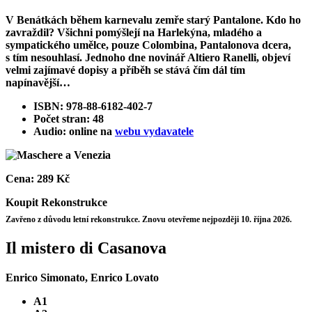
V Benátkách během karnevalu zemře starý Pantalone. Kdo ho
zavraždil? Všichni pomýšlejí na Harlekýna, mladého a
sympatického umělce, pouze Colombina, Pantalonova dcera,
s tím nesouhlasí. Jednoho dne novinář Altiero Ranelli, objeví
velmi zajímavé dopisy a příběh se stává čím dál tím
napínavější…
ISBN: 978-88-6182-402-7
Počet stran: 48
Audio: online na
webu vydavatele
Cena:
289 Kč
Koupit
Rekonstrukce
Zavřeno z důvodu letní rekonstrukce. Znovu otevřeme nejpozději 10. října 2026.
Il mistero di Casanova
Enrico Simonato, Enrico Lovato
A1