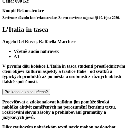
Cena:
690 Kč
Koupit
Rekonstrukce
Zavřeno z důvodu letní rekonstrukce. Znovu otevřeme nejpozději 10. října 2026.
L’Italia in tasca
Angelo Del Russo, Raffaella Marchese
Včetně audio nahrávek
A1
V prvním dílu kolekce L’Italia in tasca studenti prostřednictvím
čtení objeví kulturní aspekty a tradice Itálie - od svátků a
typických produktů až po města a osobnosti z různých oblastí
italské společnosti.
Pro koho je kniha určena?
Procvičovat a zdokonalovat italštinu jim pomůže široká
nabídka aktivit zaměřených na porozumění čtenému textu,
rozšiřování slovní zásoby a prohlubování gramatiky a
jazykových jevů.
Díky zvukovým nahrávkám textů navíc mohou poslouchat