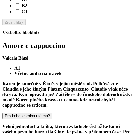
B2
C1
Zrušit filtry
Výsledky hledání
:
Amore e cappuccino
Valeria Blasi
A1
Včetně audio nahrávek
Karen je konečně v Římě, v jejím městě snů. Potkává zde
Claudia s jeho žlutým Fiatem Cinquecento. Claudio však něco
skrývá. Kým opravdu je? Začtěte se do římského dobrodružství
mladé Karen plného krásy a tajemna, kde nesmí chybět
cappuccino se srdcem.
Pro koho je kniha určena?
Velmi jednoduchá kniha, kterou zvládnete číst už ke konci
vašeho prvního kurzu italštiny. Je psána v přítomném čase. Pro