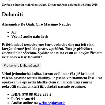
Zavřeno z důvodu letní rekonstrukce. Znovu otevřeme nejpozději 10. října 2026.
Dolomiti
Alessandro De Giuli, Ciro Massimo Naddeo
A1
Včetně audio nahrávek
Příběh mladé nespokojené ženy. Jednoho dne má její vlak,
kterým denně jezdí do práce, zpoždění. Toto je příležitost
změnit úplně všechno. Vydáte se s ní na cestu za novým životem
skrz hory a lesy Dolomit?
Pro koho je kniha určena?
Velmi jednoduchá kniha, kterou zvládnete číst již ke konci
vašeho prvního kurzu italštiny. Je psána v přítomném čase. Pro
opakování a opravdu hladké čtení si ji určitě užijí i mírně
pokročilí studenti, kteří již ovládají passato prossimo.
ISBN: 978-88-6182-238-2
Počet stran: 64
Audio: online na
webu vydavatele