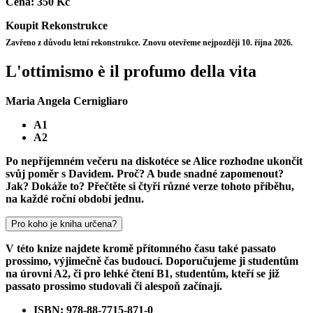
Cena:
350 Kč
Koupit
Rekonstrukce
Zavřeno z důvodu letní rekonstrukce. Znovu otevřeme nejpozději 10. října 2026.
L'ottimismo è il profumo della vita
Maria Angela Cernigliaro
A1
A2
Po nepříjemném večeru na diskotéce se Alice rozhodne ukončit
svůj poměr s Davidem. Proč? A bude snadné zapomenout?
Jak? Dokáže to? Přečtěte si čtyři různé verze tohoto příběhu,
na každé roční období jednu.
Pro koho je kniha určena?
V této knize najdete kromě přítomného času také passato
prossimo, výjimečně čas budoucí. Doporučujeme ji studentům
na úrovni A2, či pro lehké čtení B1, studentům, kteří se již
passato prossimo studovali či alespoň začínají.
ISBN: 978-88-7715-871-0