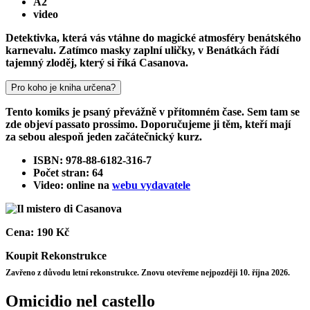
A2
video
Detektivka, která vás vtáhne do magické atmosféry benátského
karnevalu. Zatímco masky zaplní uličky, v Benátkách řádí
tajemný zloděj, který si říká Casanova.
Pro koho je kniha určena?
Tento komiks je psaný převážně v přítomném čase. Sem tam se
zde objeví passato prossimo. Doporučujeme ji těm, kteří mají
za sebou alespoň jeden začátečnický kurz.
ISBN: 978-88-6182-316-7
Počet stran: 64
Video: online na
webu vydavatele
Cena:
190 Kč
Koupit
Rekonstrukce
Zavřeno z důvodu letní rekonstrukce. Znovu otevřeme nejpozději 10. října 2026.
Omicidio nel castello