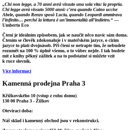
„Chi non legge, a 70 anni avrà vissuto una sola vita: la propria.
Chi legge avrà vissuto 5000 anni: c’era quando Caino uccise
Abele, quando Renzo sposò Lucia, quando Leopardi ammirava
l’infinito… perché la lettura è un’immortalità all’indietro.“
—
Umberto Eco
Čtení je ideálním způsobem, jak se naučit něco navíc sám doma.
Čtením se člověk zdokonaluje i v mateřském jazyce, o cizím
jazyce to platí dvojnásob. Při čtení se netrapte tím, že nebudete
rozumět na 100 % úplně všemu, o to vůbec nejde. I tak budete
mít z knihy pěkný zážitek a na to podstatné si můžete vzít
k ruce slovník.
Více informací
Kamenná prodejna Praha 3
Křížkovského 10 (vstup z rohu domu)
130 00 Praha 3 - Žižkov
Otevírací doba:
Náš sklad i kamenný obchod jsou v rekonstrukci.