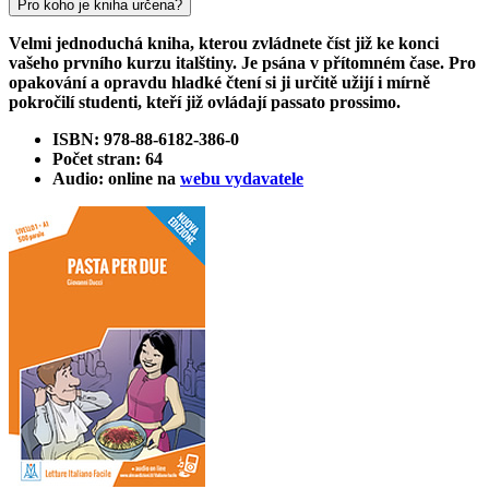
Pro koho je kniha určena?
Velmi jednoduchá kniha, kterou zvládnete číst již ke konci
vašeho prvního kurzu italštiny. Je psána v přítomném čase. Pro
opakování a opravdu hladké čtení si ji určitě užijí i mírně
pokročilí studenti, kteří již ovládají passato prossimo.
ISBN: 978-88-6182-386-0
Počet stran: 64
Audio: online na
webu vydavatele