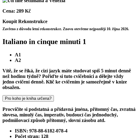
Cena:
289 Kč
Koupit
Rekonstrukce
Zavřeno z důvodu letní rekonstrukce. Znovu otevřeme nejpozději 10. října 2026.
Italiano in cinque minuti 1
A1
A2
Vítě, že se říká, že cizí jazyk máte studovat spíš 5 minut denně
než hodinu týdně? Pořiďte si tuto cvičebnici a dělejte vždy
jedno cvičení denně. Klíč ke cvičením je samozřejmě v knize
obsažen.
Pro koho je kniha určena?
Procvičíte si podstatná a přídavná jména, přítomný čas, zvratná
slovesa, minulý čas, imperativ, budoucí čas jednoduchý,
podmiňovací způsob přítomný, slovní zásobu atd.
ISBN: 978-88-6182-078-4
Počet stran: 128