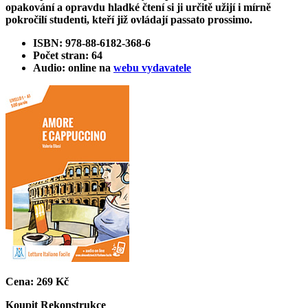
opakování a opravdu hladké čtení si ji určitě užijí i mírně
pokročilí studenti, kteří již ovládají passato prossimo.
ISBN: 978-88-6182-368-6
Počet stran: 64
Audio: online na
webu vydavatele
Cena:
269 Kč
Koupit
Rekonstrukce