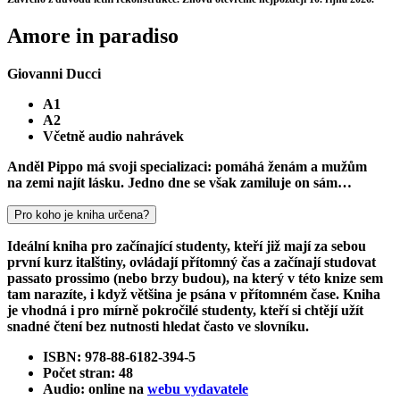
Amore in paradiso
Giovanni Ducci
A1
A2
Včetně audio nahrávek
Anděl Pippo má svoji specializaci: pomáhá ženám a mužům
na zemi najít lásku. Jedno dne se však zamiluje on sám…
Pro koho je kniha určena?
Ideální kniha pro začínající studenty, kteří již mají za sebou
první kurz italštiny, ovládají přítomný čas a začínají studovat
passato prossimo (nebo brzy budou), na který v této knize sem
tam narazíte, i když většina je psána v přítomném čase. Kniha
je vhodná i pro mírně pokročilé studenty, kteří si chtějí užít
snadné čtení bez nutnosti hledat často ve slovníku.
ISBN: 978-88-6182-394-5
Počet stran: 48
Audio: online na
webu vydavatele