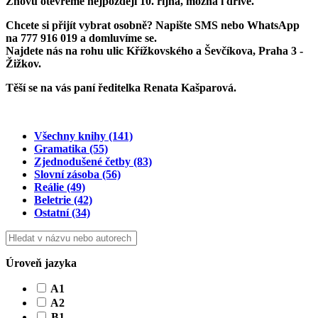
Znovu otevřeme
nejpozději 10. října
, možná i dříve.
Chcete si přijít vybrat osobně? Napište SMS nebo WhatsApp
na
777 916 019
a domluvíme se.
Najdete nás na rohu ulic Křížkovského a Ševčíkova, Praha 3 -
Žižkov.
Těší se na vás paní ředitelka Renata Kašparová.
Všechny knihy
(141)
Gramatika
(55)
Zjednodušené četby
(83)
Slovní zásoba
(56)
Reálie
(49)
Beletrie
(42)
Ostatní
(34)
Úroveň jazyka
A1
A2
B1