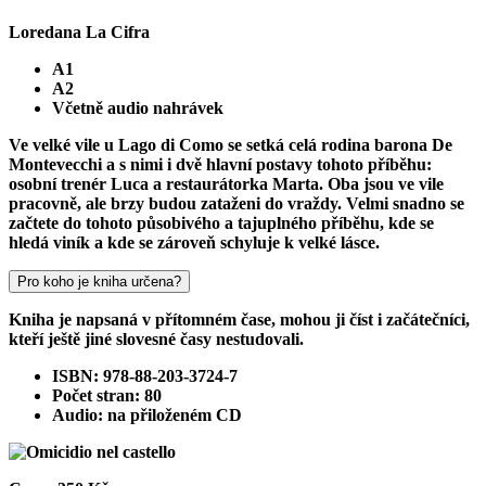
Loredana La Cifra
A1
A2
Včetně audio nahrávek
Ve velké vile u Lago di Como se setká celá rodina barona De
Montevecchi a s nimi i dvě hlavní postavy tohoto příběhu:
osobní trenér Luca a restaurátorka Marta. Oba jsou ve vile
pracovně, ale brzy budou zataženi do vraždy. Velmi snadno se
začtete do tohoto působivého a tajuplného příběhu, kde se
hledá viník a kde se zároveň schyluje k velké lásce.
Pro koho je kniha určena?
Kniha je napsaná v přítomném čase, mohou ji číst i začátečníci,
kteří ještě jiné slovesné časy nestudovali.
ISBN: 978-88-203-3724-7
Počet stran: 80
Audio: na přiloženém CD