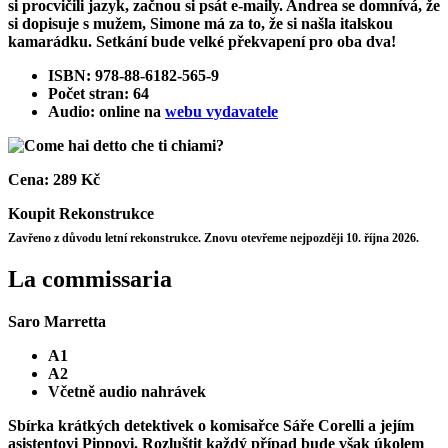
si procvičili jazyk, začnou si psát e-maily. Andrea se domnívá, že
si dopisuje s mužem, Simone má za to, že si našla italskou
kamarádku. Setkání bude velké překvapení pro oba dva!
ISBN: 978-88-6182-565-9
Počet stran: 64
Audio: online na
webu vydavatele
Cena:
289 Kč
Koupit
Rekonstrukce
Zavřeno z důvodu letní rekonstrukce. Znovu otevřeme nejpozději 10. října 2026.
La commissaria
Saro Marretta
A1
A2
Včetně audio nahrávek
Sbírka krátkých detektivek o komisařce Sáře Corelli a jejím
asistentovi Pippovi. Rozluštit každý případ bude však úkolem