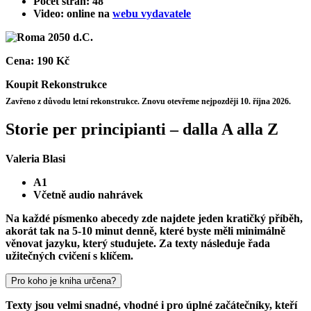
Počet stran: 48
Video: online na
webu vydavatele
Cena:
190 Kč
Koupit
Rekonstrukce
Zavřeno z důvodu letní rekonstrukce. Znovu otevřeme nejpozději 10. října 2026.
Storie per principianti – dalla A alla Z
Valeria Blasi
A1
Včetně audio nahrávek
Na každé písmenko abecedy zde najdete jeden kratičký příběh,
akorát tak na 5-10 minut denně, které byste měli minimálně
věnovat jazyku, který studujete. Za texty následuje řada
užitečných cvičení s klíčem.
Pro koho je kniha určena?
Texty jsou velmi snadné, vhodné i pro úplné začátečníky, kteří