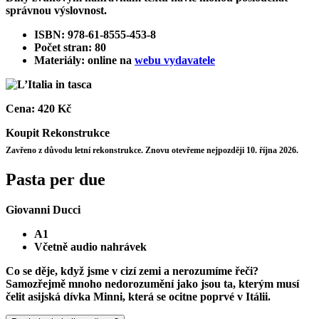
správnou výslovnost.
ISBN: 978-61-8555-453-8
Počet stran: 80
Materiály: online na
webu vydavatele
Cena:
420 Kč
Koupit
Rekonstrukce
Zavřeno z důvodu letní rekonstrukce. Znovu otevřeme nejpozději 10. října 2026.
Pasta per due
Giovanni Ducci
A1
Včetně audio nahrávek
Co se děje, když jsme v cizí zemi a nerozumíme řeči?
Samozřejmě mnoho nedorozumění jako jsou ta, kterým musí
čelit asijská dívka Minni, která se ocitne poprvé v Itálii.