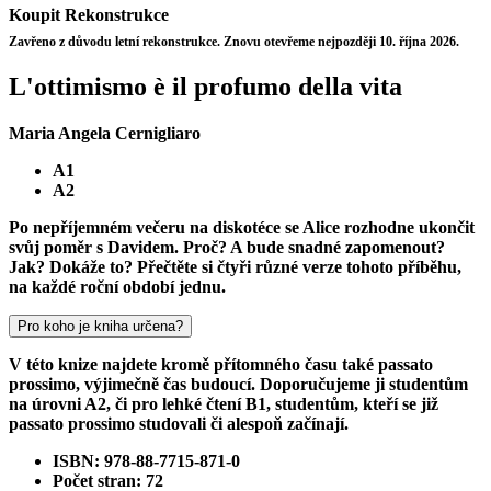
Koupit
Rekonstrukce
Zavřeno z důvodu letní rekonstrukce. Znovu otevřeme nejpozději 10. října 2026.
L'ottimismo è il profumo della vita
Maria Angela Cernigliaro
A1
A2
Po nepříjemném večeru na diskotéce se Alice rozhodne ukončit
svůj poměr s Davidem. Proč? A bude snadné zapomenout?
Jak? Dokáže to? Přečtěte si čtyři různé verze tohoto příběhu,
na každé roční období jednu.
Pro koho je kniha určena?
V této knize najdete kromě přítomného času také passato
prossimo, výjimečně čas budoucí. Doporučujeme ji studentům
na úrovni A2, či pro lehké čtení B1, studentům, kteří se již
passato prossimo studovali či alespoň začínají.
ISBN: 978-88-7715-871-0
Počet stran: 72