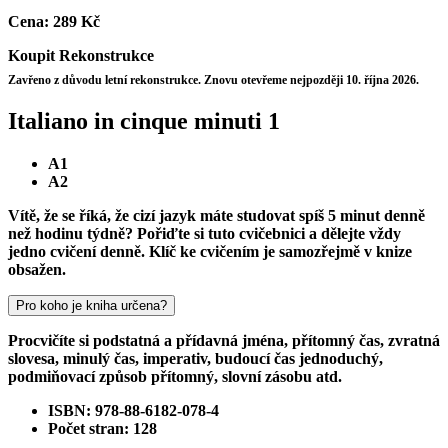
Cena:
289 Kč
Koupit
Rekonstrukce
Zavřeno z důvodu letní rekonstrukce. Znovu otevřeme nejpozději 10. října 2026.
Italiano in cinque minuti 1
A1
A2
Vítě, že se říká, že cizí jazyk máte studovat spíš 5 minut denně
než hodinu týdně? Pořiďte si tuto cvičebnici a dělejte vždy
jedno cvičení denně. Klíč ke cvičením je samozřejmě v knize
obsažen.
Pro koho je kniha určena?
Procvičíte si podstatná a přídavná jména, přítomný čas, zvratná
slovesa, minulý čas, imperativ, budoucí čas jednoduchý,
podmiňovací způsob přítomný, slovní zásobu atd.
ISBN: 978-88-6182-078-4
Počet stran: 128