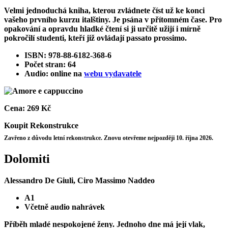
Velmi jednoduchá kniha, kterou zvládnete číst už ke konci
vašeho prvního kurzu italštiny. Je psána v přítomném čase. Pro
opakování a opravdu hladké čtení si ji určitě užijí i mírně
pokročilí studenti, kteří již ovládají passato prossimo.
ISBN: 978-88-6182-368-6
Počet stran: 64
Audio: online na
webu vydavatele
Cena:
269 Kč
Koupit
Rekonstrukce
Zavřeno z důvodu letní rekonstrukce. Znovu otevřeme nejpozději 10. října 2026.
Dolomiti
Alessandro De Giuli, Ciro Massimo Naddeo
A1
Včetně audio nahrávek
Příběh mladé nespokojené ženy. Jednoho dne má její vlak,