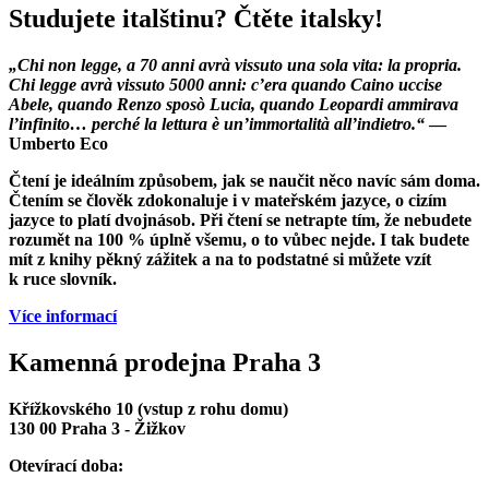
Studujete italštinu? Čtěte italsky!
„Chi non legge, a 70 anni avrà vissuto una sola vita: la propria.
Chi legge avrà vissuto 5000 anni: c’era quando Caino uccise
Abele, quando Renzo sposò Lucia, quando Leopardi ammirava
l’infinito… perché la lettura è un’immortalità all’indietro.“
—
Umberto Eco
Čtení je ideálním způsobem, jak se naučit něco navíc sám doma.
Čtením se člověk zdokonaluje i v mateřském jazyce, o cizím
jazyce to platí dvojnásob. Při čtení se netrapte tím, že nebudete
rozumět na 100 % úplně všemu, o to vůbec nejde. I tak budete
mít z knihy pěkný zážitek a na to podstatné si můžete vzít
k ruce slovník.
Více informací
Kamenná prodejna Praha 3
Křížkovského 10 (vstup z rohu domu)
130 00 Praha 3 - Žižkov
Otevírací doba: