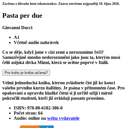
Zavřeno z důvodu letní rekonstrukce. Znovu otevřeme nejpozději 10. října 2026.
Pasta per due
Giovanni Ducci
A1
Včetně audio nahrávek
Co se děje, když jsme v cizí zemi a nerozumíme řeči?
Samozřejmě mnoho nedorozumění jako jsou ta, kterým musí
čelit asijská dívka Minni, která se ocitne poprvé v Itálii.
Pro koho je kniha určena?
Velmi jednoduchá kniha, kterou zvládnete číst již ke konci
vašeho prvního kurzu italštiny. Je psána v přítomném čase. Pro
opakování a opravdu hladké čtení si ji určitě užijí i mírně
pokročilí studenti, kteří již ovládají passato prossimo.
ISBN: 978-88-6182-386-0
Počet stran: 64
Audio: online na
webu vydavatele