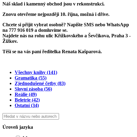
Náš sklad i kamenný obchod jsou v rekonstrukci.
Znovu otevřeme
nejpozději 10. října
, možná i dříve.
Chcete si přijít vybrat osobně? Napište SMS nebo WhatsApp
na
777 916 019
a domluvíme se.
Najdete nás na rohu ulic Křížkovského a Ševčíkova, Praha 3 -
Žižkov.
Těší se na vás paní ředitelka Renata Kašparová.
Všechny knihy
(141)
Gramatika
(55)
Zjednodušené četby
(83)
Slovní zásoba
(56)
Reálie
(49)
Beletrie
(42)
Ostatní
(34)
Úroveň jazyka