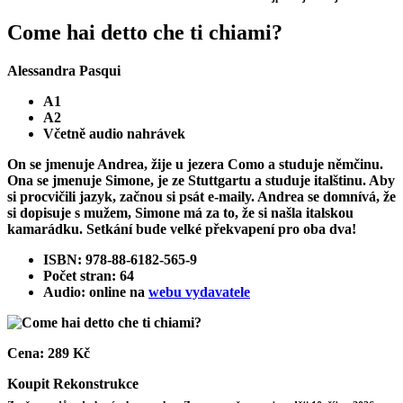
Come hai detto che ti chiami?
Alessandra Pasqui
A1
A2
Včetně audio nahrávek
On se jmenuje Andrea, žije u jezera Como a studuje němčinu.
Ona se jmenuje Simone, je ze Stuttgartu a studuje italštinu. Aby
si procvičili jazyk, začnou si psát e-maily. Andrea se domnívá, že
si dopisuje s mužem, Simone má za to, že si našla italskou
kamarádku. Setkání bude velké překvapení pro oba dva!
ISBN: 978-88-6182-565-9
Počet stran: 64
Audio: online na
webu vydavatele
Cena:
289 Kč
Koupit
Rekonstrukce