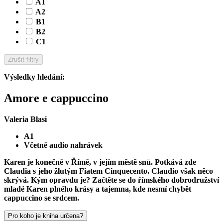
A1
A2
B1
B2
C1
Zrušit filtry
Výsledky hledání
:
Amore e cappuccino
Valeria Blasi
A1
Včetně audio nahrávek
Karen je konečně v Římě, v jejím městě snů. Potkává zde
Claudia s jeho žlutým Fiatem Cinquecento. Claudio však něco
skrývá. Kým opravdu je? Začtěte se do římského dobrodružství
mladé Karen plného krásy a tajemna, kde nesmí chybět
cappuccino se srdcem.
Pro koho je kniha určena?