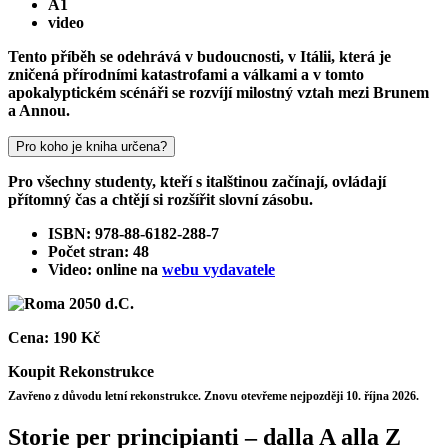
A1
video
Tento příběh se odehrává v budoucnosti, v Itálii, která je
zničená přírodními katastrofami a válkami a v tomto
apokalyptickém scénáři se rozvíjí milostný vztah mezi Brunem
a Annou.
Pro koho je kniha určena?
Pro všechny studenty, kteří s italštinou začínají, ovládají
přítomný čas a chtějí si rozšířit slovní zásobu.
ISBN: 978-88-6182-288-7
Počet stran: 48
Video: online na
webu vydavatele
Cena:
190 Kč
Koupit
Rekonstrukce
Zavřeno z důvodu letní rekonstrukce. Znovu otevřeme nejpozději 10. října 2026.
Storie per principianti – dalla A alla Z