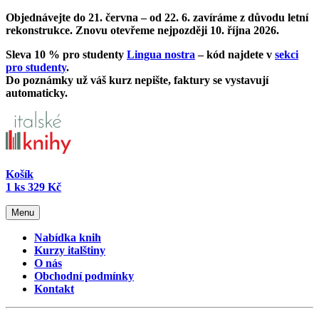
Objednávejte do 21. června – od
22. 6. zavíráme z důvodu letní
rekonstrukce
. Znovu otevřeme nejpozději 10. října 2026.
Sleva 10 % pro studenty
Lingua nostra
– kód najdete v
sekci
pro studenty
.
Do poznámky už váš kurz nepište, faktury se vystavují
automaticky.
Košík
1
ks
329 Kč
Menu
Nabídka knih
Kurzy italštiny
O nás
Obchodní podmínky
Kontakt