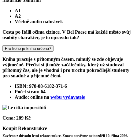
Maurizio Sandrini
A1
A2
Včetně audio nahrávek
Cesta po Itálii očima cizince. V Bel Paese má každé město svůj
osobitý charakter, je to opravdu tak?
Pro koho je kniha určena?
Kniha pracuje s přítomným časem, minulý se zde objevuje
výjimečně. Přečíst si ji může začátečníky, který už studoval
přítomný čas, ale je vhodná i pro trochu pokročilejší studenty
pro snadné a příjemné čtení.
ISBN: 978-88-6182-371-6
Počet stran: 64
Audio: online na
webu vydavatele
Cena:
289 Kč
Koupit
Rekonstrukce
Zavřeno z důvodu letní rekonstrukce. Znovu otevřeme nejpozději 10. října 2026.