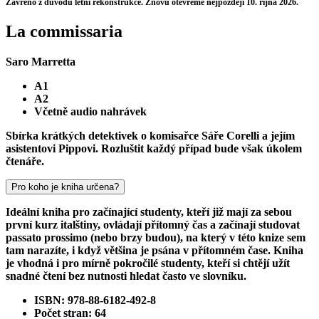
Zavřeno z důvodu letní rekonstrukce. Znovu otevřeme nejpozději 10. října 2026.
La commissaria
Saro Marretta
A1
A2
Včetně audio nahrávek
Sbírka krátkých detektivek o komisařce Sáře Corelli a jejím
asistentovi Pippovi. Rozluštit každý případ bude však úkolem
čtenáře.
Pro koho je kniha určena?
Ideální kniha pro začínající studenty, kteří již mají za sebou
první kurz italštiny, ovládají přítomný čas a začínají studovat
passato prossimo (nebo brzy budou), na který v této knize sem
tam narazíte, i když většina je psána v přítomném čase. Kniha
je vhodná i pro mírně pokročilé studenty, kteří si chtějí užít
snadné čtení bez nutnosti hledat často ve slovníku.
ISBN: 978-88-6182-492-8
Počet stran: 64