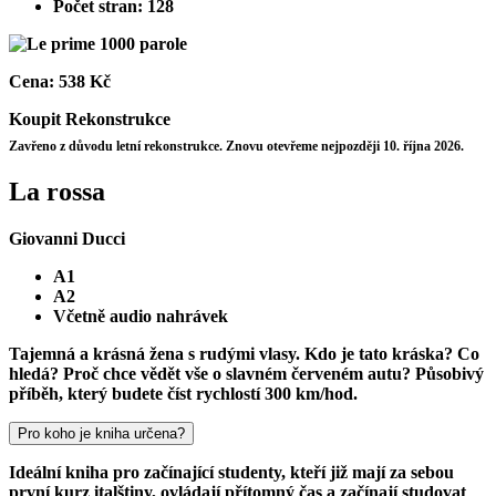
Počet stran: 128
Cena:
538 Kč
Koupit
Rekonstrukce
Zavřeno z důvodu letní rekonstrukce. Znovu otevřeme nejpozději 10. října 2026.
La rossa
Giovanni Ducci
A1
A2
Včetně audio nahrávek
Tajemná a krásná žena s rudými vlasy. Kdo je tato kráska? Co
hledá? Proč chce vědět vše o slavném červeném autu? Působivý
příběh, který budete číst rychlostí 300 km/hod.
Pro koho je kniha určena?
Ideální kniha pro začínající studenty, kteří již mají za sebou
první kurz italštiny, ovládají přítomný čas a začínají studovat