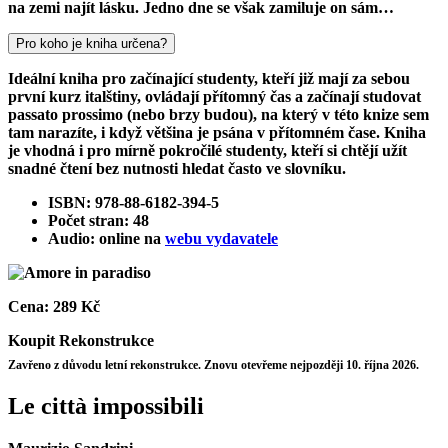
na zemi najít lásku. Jedno dne se však zamiluje on sám…
Pro koho je kniha určena?
Ideální kniha pro začínající studenty, kteří již mají za sebou
první kurz italštiny, ovládají přítomný čas a začínají studovat
passato prossimo (nebo brzy budou), na který v této knize sem
tam narazíte, i když většina je psána v přítomném čase. Kniha
je vhodná i pro mírně pokročilé studenty, kteří si chtějí užít
snadné čtení bez nutnosti hledat často ve slovníku.
ISBN: 978-88-6182-394-5
Počet stran: 48
Audio: online na
webu vydavatele
Cena:
289 Kč
Koupit
Rekonstrukce
Zavřeno z důvodu letní rekonstrukce. Znovu otevřeme nejpozději 10. října 2026.
Le città impossibili