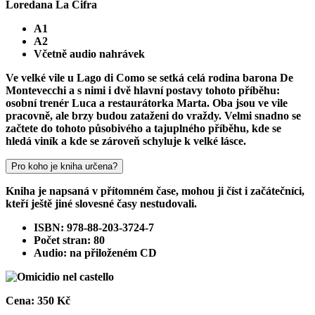
Loredana La Cifra
A1
A2
Včetně audio nahrávek
Ve velké vile u Lago di Como se setká celá rodina barona De
Montevecchi a s nimi i dvě hlavní postavy tohoto příběhu:
osobní trenér Luca a restaurátorka Marta. Oba jsou ve vile
pracovně, ale brzy budou zataženi do vraždy. Velmi snadno se
začtete do tohoto působivého a tajuplného příběhu, kde se
hledá viník a kde se zároveň schyluje k velké lásce.
Pro koho je kniha určena?
Kniha je napsaná v přítomném čase, mohou ji číst i začátečníci,
kteří ještě jiné slovesné časy nestudovali.
ISBN: 978-88-203-3724-7
Počet stran: 80
Audio: na přiloženém CD
Cena:
350 Kč