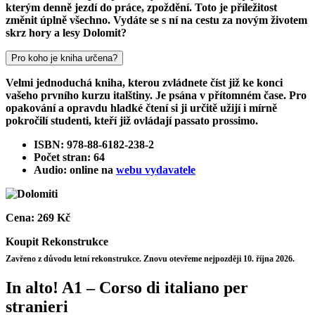
kterým denně jezdí do práce, zpoždění. Toto je příležitost
změnit úplně všechno. Vydáte se s ní na cestu za novým životem
skrz hory a lesy Dolomit?
Pro koho je kniha určena?
Velmi jednoduchá kniha, kterou zvládnete číst již ke konci
vašeho prvního kurzu italštiny. Je psána v přítomném čase. Pro
opakování a opravdu hladké čtení si ji určitě užijí i mírně
pokročilí studenti, kteří již ovládají passato prossimo.
ISBN: 978-88-6182-238-2
Počet stran: 64
Audio: online na
webu vydavatele
Cena:
269 Kč
Koupit
Rekonstrukce
Zavřeno z důvodu letní rekonstrukce. Znovu otevřeme nejpozději 10. října 2026.
In alto! A1 – Corso di italiano per
stranieri