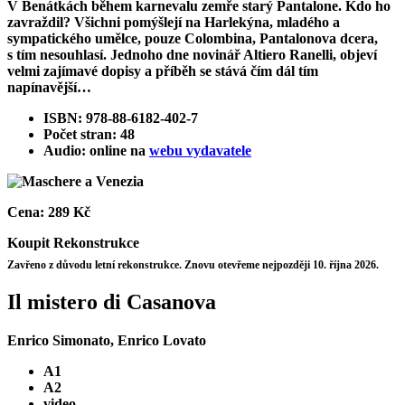
V Benátkách během karnevalu zemře starý Pantalone. Kdo ho
zavraždil? Všichni pomýšlejí na Harlekýna, mladého a
sympatického umělce, pouze Colombina, Pantalonova dcera,
s tím nesouhlasí. Jednoho dne novinář Altiero Ranelli, objeví
velmi zajímavé dopisy a příběh se stává čím dál tím
napínavější…
ISBN: 978-88-6182-402-7
Počet stran: 48
Audio: online na
webu vydavatele
Cena:
289 Kč
Koupit
Rekonstrukce
Zavřeno z důvodu letní rekonstrukce. Znovu otevřeme nejpozději 10. října 2026.
Il mistero di Casanova
Enrico Simonato, Enrico Lovato
A1
A2
video