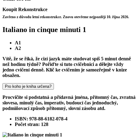
Koupit
Rekonstrukce
Zavřeno z důvodu letní rekonstrukce. Znovu otevřeme nejpozději 10. října 2026.
Italiano in cinque minuti 1
A1
A2
Vítě, že se říká, že cizí jazyk máte studovat spíš 5 minut denně
než hodinu týdně? Pořiďte si tuto cvičebnici a dělejte vždy
jedno cvičení denně. Klíč ke cvičením je samozřejmě v knize
obsažen.
Pro koho je kniha určena?
Procvičíte si podstatná a přídavná jména, přítomný čas, zvratná
slovesa, minulý čas, imperativ, budoucí čas jednoduchý,
podmiňovací způsob přítomný, slovní zásobu atd.
ISBN: 978-88-6182-078-4
Počet stran: 128