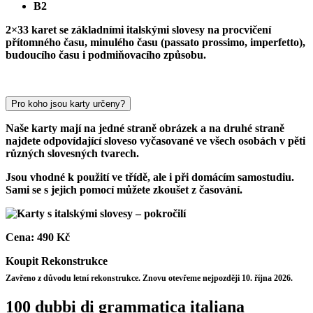
B2
2×33 karet se základními italskými slovesy na procvičení
přítomného času, minulého času (passato prossimo, imperfetto),
budoucího času i podmiňovacího způsobu.
Pro koho jsou karty určeny?
Naše karty mají na jedné straně obrázek a na druhé straně
najdete odpovídající sloveso vyčasované ve všech osobách v pěti
různých slovesných tvarech.
Jsou vhodné k použití ve třídě, ale i při domácím samostudiu.
Sami se s jejich pomocí můžete zkoušet z časování.
Cena:
490 Kč
Koupit
Rekonstrukce
Zavřeno z důvodu letní rekonstrukce. Znovu otevřeme nejpozději 10. října 2026.
100 dubbi di grammatica italiana