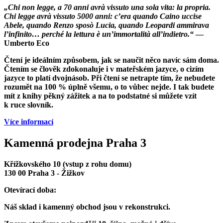
„Chi non legge, a 70 anni avrà vissuto una sola vita: la propria.
Chi legge avrà vissuto 5000 anni: c’era quando Caino uccise
Abele, quando Renzo sposò Lucia, quando Leopardi ammirava
l’infinito… perché la lettura è un’immortalità all’indietro.“
—
Umberto Eco
Čtení je ideálním způsobem, jak se naučit něco navíc sám doma.
Čtením se člověk zdokonaluje i v mateřském jazyce, o cizím
jazyce to platí dvojnásob. Při čtení se netrapte tím, že nebudete
rozumět na 100 % úplně všemu, o to vůbec nejde. I tak budete
mít z knihy pěkný zážitek a na to podstatné si můžete vzít
k ruce slovník.
Více informací
Kamenná prodejna Praha 3
Křížkovského 10 (vstup z rohu domu)
130 00 Praha 3 - Žižkov
Otevírací doba:
Náš sklad i kamenný obchod jsou v rekonstrukci.