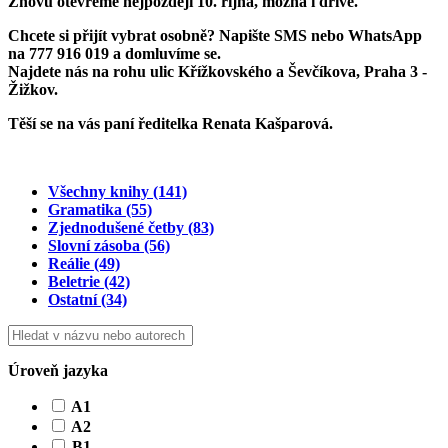
Znovu otevřeme
nejpozději 10. října
, možná i dříve.
Chcete si přijít vybrat osobně? Napište SMS nebo WhatsApp
na
777 916 019
a domluvíme se.
Najdete nás na rohu ulic Křížkovského a Ševčíkova, Praha 3 -
Žižkov.
Těší se na vás paní ředitelka Renata Kašparová.
Všechny knihy
(141)
Gramatika
(55)
Zjednodušené četby
(83)
Slovní zásoba
(56)
Reálie
(49)
Beletrie
(42)
Ostatní
(34)
Úroveň jazyka
A1
A2
B1