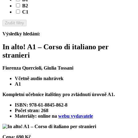
B2
C1
Zrušit filtry
Výsledky hledání
:
In alto! A1 – Corso di italiano per
stranieri
Fiorenza Quercioli, Giulia Tossani
Včetně audio nahrávek
A1
Kompletní učebnice italštiny pro zvládnutí úrovně A1.
ISBN: 978-61-8845-862-8
Počet stran: 268
Materiály: online na
webu vydavatele
Cena:
690 Kč