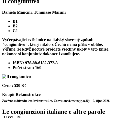
Il congiuntivo
Daniela Mancini, Tommaso Marani
B1
B2
C1
Vyčerpávající cvičebnice na italský slovesný způsob
"congiuntivo", který nikdo z Čechů nemá příliš v oblibě.
Věříme, že když poctivě projdete všechny úkoly v této knize,
nakonec si konjunktiv dokonce i zamilujete.
ISBN: 978-88-6182-372-3
Počet stran: 160
Cena:
530 Kč
Koupit
Rekonstrukce
Zavřeno z důvodu letní rekonstrukce. Znovu otevřeme nejpozději 10. října 2026.
Le congiunzioni italiane e altre parole