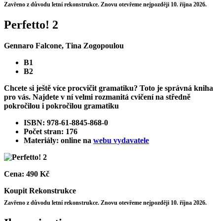
Zavřeno z důvodu letní rekonstrukce. Znovu otevřeme nejpozději 10. října 2026.
Perfetto! 2
Gennaro Falcone, Tina Zogopoulou
B1
B2
Chcete si ještě více procvičit gramatiku? Toto je správná kniha
pro vás. Najdete v ní velmi rozmanitá cvičení na středně
pokročilou i pokročilou gramatiku
ISBN: 978-61-8845-868-0
Počet stran: 176
Materiály: online na
webu vydavatele
Cena:
490 Kč
Koupit
Rekonstrukce
Zavřeno z důvodu letní rekonstrukce. Znovu otevřeme nejpozději 10. října 2026.