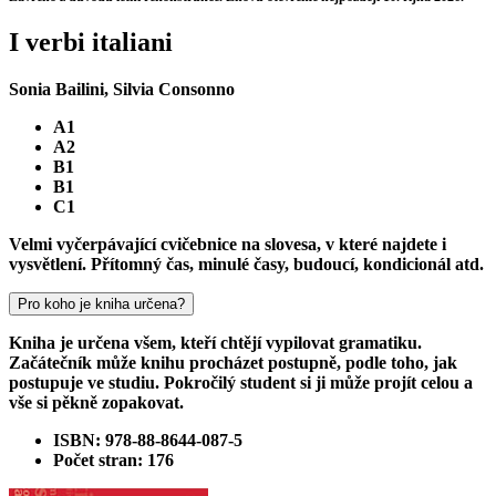
I verbi italiani
Sonia Bailini, Silvia Consonno
A1
A2
B1
B1
C1
Velmi vyčerpávající cvičebnice na slovesa, v které najdete i
vysvětlení. Přítomný čas, minulé časy, budoucí, kondicionál atd.
Pro koho je kniha určena?
Kniha je určena všem, kteří chtějí vypilovat gramatiku.
Začátečník může knihu procházet postupně, podle toho, jak
postupuje ve studiu. Pokročilý student si ji může projít celou a
vše si pěkně zopakovat.
ISBN: 978-88-8644-087-5
Počet stran: 176