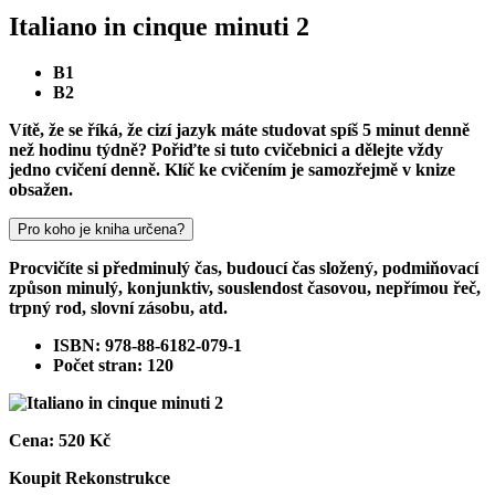
Italiano in cinque minuti 2
B1
B2
Vítě, že se říká, že cizí jazyk máte studovat spíš 5 minut denně
než hodinu týdně? Pořiďte si tuto cvičebnici a dělejte vždy
jedno cvičení denně. Klíč ke cvičením je samozřejmě v knize
obsažen.
Pro koho je kniha určena?
Procvičíte si předminulý čas, budoucí čas složený, podmiňovací
způson minulý, konjunktiv, souslendost časovou, nepřímou řeč,
trpný rod, slovní zásobu, atd.
ISBN: 978-88-6182-079-1
Počet stran: 120
Cena:
520 Kč
Koupit
Rekonstrukce