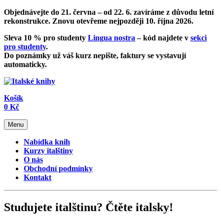
Objednávejte do 21. června – od
22. 6. zavíráme z důvodu letní
rekonstrukce
. Znovu otevřeme nejpozději 10. října 2026.
Sleva 10 % pro studenty
Lingua nostra
– kód najdete v
sekci
pro studenty
.
Do poznámky už váš kurz nepište, faktury se vystavují
automaticky.
Košík
0 Kč
Menu
Nabídka knih
Kurzy italštiny
O nás
Obchodní podmínky
Kontakt
Studujete italštinu? Čtěte italsky!