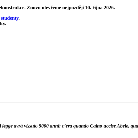
rekonstrukce
. Znovu otevřeme nejpozději 10. října 2026.
 studenty
.
ky.
 Chi legge avrà vissuto 5000 anni: c’era quando Caino uccise Abele,