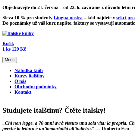
Objednávejte do 21. června – od
22. 6. zavíráme z důvodu letní 
Sleva 10 % pro studenty
Lingua nostra
– kód najdete v
sekci pro
Do poznámky už váš kurz nepište, faktury se vystavují automatic
Košík
1
ks
129 Kč
Menu
Nabídka knih
Kurzy italštiny
O nás
Obchodní podmínky
Kontakt
Studujete italštinu? Čtěte italsky!
„Chi non legge, a 70 anni avrà vissuto una sola vita: la propria.
perché la lettura è un’immortalità all’indietro.“
— Umberto Eco