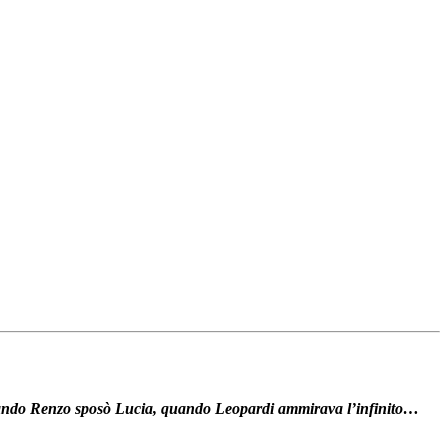
 quando Renzo sposò Lucia, quando Leopardi ammirava l’infinito…