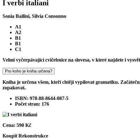
I verbi italiani
Sonia Bailini, Silvia Consonno
A1
A2
B1
B1
C1
Velmi vyčerpávající cvičebnice na slovesa, v které najdete i vysvě
Pro koho je kniha určena?
Kniha je určena všem, kteří chtějí vypilovat gramatiku. Začáteční
zopakovat.
ISBN: 978-88-8644-087-5
Počet stran: 176
Cena:
590 Kč
Koupit
Rekonstrukce