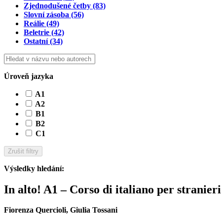
Zjednodušené četby
(83)
Slovní zásoba
(56)
Reálie
(49)
Beletrie
(42)
Ostatní
(34)
Úroveň jazyka
A1
A2
B1
B2
C1
Zrušit filtry
Výsledky hledání
:
In alto! A1 – Corso di italiano per stranieri
Fiorenza Quercioli, Giulia Tossani