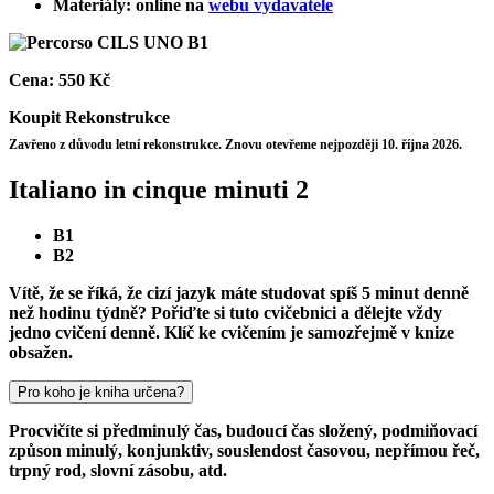
Materiály: online na
webu vydavatele
Cena:
550 Kč
Koupit
Rekonstrukce
Zavřeno z důvodu letní rekonstrukce. Znovu otevřeme nejpozději 10. října 2026.
Italiano in cinque minuti 2
B1
B2
Vítě, že se říká, že cizí jazyk máte studovat spíš 5 minut denně
než hodinu týdně? Pořiďte si tuto cvičebnici a dělejte vždy
jedno cvičení denně. Klíč ke cvičením je samozřejmě v knize
obsažen.
Pro koho je kniha určena?
Procvičíte si předminulý čas, budoucí čas složený, podmiňovací
způson minulý, konjunktiv, souslendost časovou, nepřímou řeč,
trpný rod, slovní zásobu, atd.