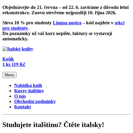
Objednávejte do 21. června – od
22. 6. zavíráme z důvodu letní
rekonstrukce
. Znovu otevřeme nejpozději 10. října 2026.
Sleva 10 % pro studenty
Lingua nostra
– kód najdete v
sekci
pro studenty
.
Do poznámky už váš kurz nepište, faktury se vystavují
automaticky.
Košík
1
ks
119 Kč
Menu
Nabídka knih
Kurzy italštiny
O nás
Obchodní podmínky
Kontakt
Studujete italštinu? Čtěte italsky!