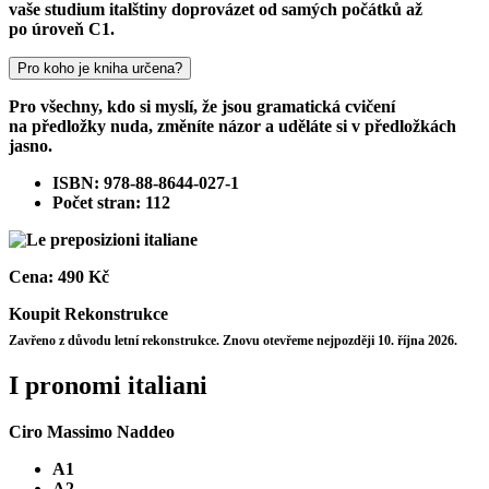
vaše studium italštiny doprovázet od samých počátků až
po úroveň C1.
Pro koho je kniha určena?
Pro všechny, kdo si myslí, že jsou gramatická cvičení
na předložky nuda, změníte názor a uděláte si v předložkách
jasno.
ISBN: 978-88-8644-027-1
Počet stran: 112
Cena:
490 Kč
Koupit
Rekonstrukce
Zavřeno z důvodu letní rekonstrukce. Znovu otevřeme nejpozději 10. října 2026.
I pronomi italiani
Ciro Massimo Naddeo
A1
A2