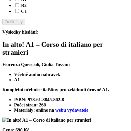
B2
C1
Zrušit filtry
Výsledky hledání
:
In alto! A1 – Corso di italiano per
stranieri
Fiorenza Quercioli, Giulia Tossani
Včetně audio nahrávek
A1
Kompletní učebnice italštiny pro zvládnutí úrovně A1.
ISBN: 978-61-8845-862-8
Počet stran: 268
Materiály: online na
webu vydavatele
Cena:
690 Kč