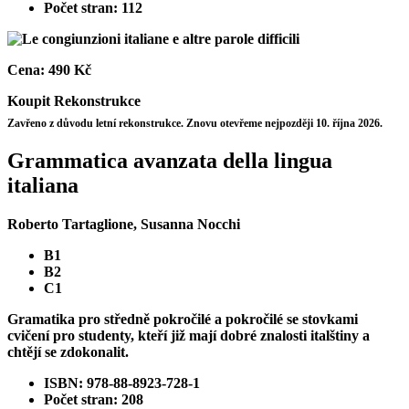
Počet stran: 112
Cena:
490 Kč
Koupit
Rekonstrukce
Zavřeno z důvodu letní rekonstrukce. Znovu otevřeme nejpozději 10. října 2026.
Grammatica avanzata della lingua
italiana
Roberto Tartaglione, Susanna Nocchi
B1
B2
C1
Gramatika pro středně pokročilé a pokročilé se stovkami
cvičení pro studenty, kteří již mají dobré znalosti italštiny a
chtějí se zdokonalit.
ISBN: 978-88-8923-728-1
Počet stran: 208