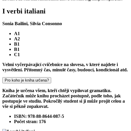
I verbi italiani
Sonia Bailini, Silvia Consonno
A1
A2
B1
B1
C1
Velmi vyčerpávající cvičebnice na slovesa, v které najdete i
vysvětlení. Přítomný čas, minulé časy, budoucí, kondicionál atd.
Pro koho je kniha určena?
Kniha je určena všem, kteří chtějí vypilovat gramatiku.
Začátečník může knihu procházet postupně, podle toho, jak
postupuje ve studiu. Pokročilý student si ji může projít celou a
vše si pěkně zopakovat.
ISBN: 978-88-8644-087-5
Počet stran: 176