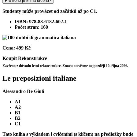
Pro koho je kniha určena?
Studenty může provázet od začátků až po C1.
ISBN: 978-88-6182-602-1
Počet stran: 160
Cena:
499 Kč
Koupit
Rekonstrukce
Zavřeno z důvodu letní rekonstrukce. Znovu otevřeme nejpozději 10. října 2026.
Le preposizioni italiane
Alessandro De Giuli
A1
A2
B1
B2
C1
Tato kniha s výkladem i cvičeními (s klíčem) na předložky bude