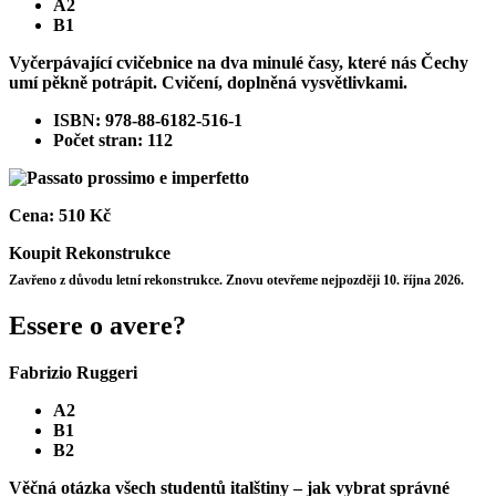
A2
B1
Vyčerpávající cvičebnice na dva minulé časy, které nás Čechy
umí pěkně potrápit. Cvičení, doplněná vysvětlivkami.
ISBN: 978-88-6182-516-1
Počet stran: 112
Cena:
510 Kč
Koupit
Rekonstrukce
Zavřeno z důvodu letní rekonstrukce. Znovu otevřeme nejpozději 10. října 2026.
Essere o avere?
Fabrizio Ruggeri
A2
B1
B2
Věčná otázka všech studentů italštiny – jak vybrat správné