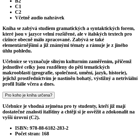
B2
C1
C2
Včetně audio nahrávek
Kniha se zabývá studiem gramatických a syntaktických forem,
které jsou v jazyce velmi rozšířené, ale v italských textech pro
cizince obecně málo zpracované. Zabývá se také
elementárnějšími a již známými tématy a rámuje je z jiného
úhlu pohledu.
Učebnice se vyznačuje silným kulturním zaměřením, přičemž
jednotlivé celky jsou rozděleny do pěti tematických
makrooblastí (geografie, společnost, umění, jazyk, historie),
jejichž prostřednictvím je nastíněn bohatý, výstižný a netriviální
profil Itálie včera a dnes.
Pro koho je kniha určena?
Učebnice je vhodná zejména pro ty studenty, kteří již mají
dostatečné znalosti italštiny a chtějí si je osvěžit a zdokonalit na
vyšší úrovni (C2).
ISBN: 978-88-6182-283-2
Počet stran: 168