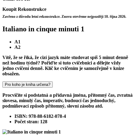
Koupit
Rekonstrukce
Zavřeno z důvodu letní rekonstrukce. Znovu otevřeme nejpozději 10. října 2026.
Italiano in cinque minuti 1
A1
A2
Vítě, že se říká, že cizí jazyk máte studovat spíš 5 minut denně
než hodinu týdně? Pořiďte si tuto cvičebnici a dělejte vždy
jedno cvičení denně. Klíč ke cvičením je samozřejmě v knize
obsažen.
Pro koho je kniha určena?
Procvičíte si podstatná a přídavná jména, přítomný čas, zvratná
slovesa, minulý čas, imperativ, budoucí čas jednoduchý,
podmiňovací způsob přítomný, slovní zásobu atd.
ISBN: 978-88-6182-078-4
Počet stran: 128