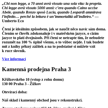
„Chi non legge, a 70 anni avrà vissuto una sola vita: la propria.
Chi legge avrà vissuto 5000 anni: c’era quando Caino uccise
Abele, quando Renzo sposò Lucia, quando Leopardi ammirava
l’infinito… perché la lettura è un’immortalità all’indietro.“
—
Umberto Eco
Čtení je ideálním způsobem, jak se naučit něco navíc sám doma.
Čtením se člověk zdokonaluje i v mateřském jazyce, o cizím
jazyce to platí dvojnásob. Při čtení se netrapte tím, že nebudete
rozumět na 100 % úplně všemu, o to vůbec nejde. I tak budete
mít z knihy pěkný zážitek a na to podstatné si můžete vzít
k ruce slovník.
Více informací
Kamenná prodejna Praha 3
Křížkovského 10 (vstup z rohu domu)
130 00 Praha 3 - Žižkov
Otevírací doba:
Náš sklad i kamenný obchod jsou v rekonstrukci.