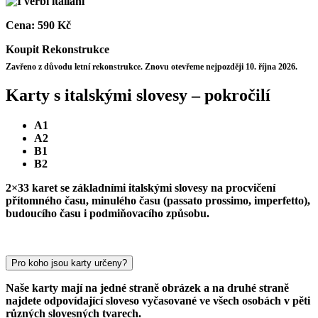
Cena:
590 Kč
Koupit
Rekonstrukce
Zavřeno z důvodu letní rekonstrukce. Znovu otevřeme nejpozději 10. října 2026.
Karty s italskými slovesy – pokročilí
A1
A2
B1
B2
2×33 karet se základními italskými slovesy na procvičení
přítomného času, minulého času (passato prossimo, imperfetto),
budoucího času i podmiňovacího způsobu.
Pro koho jsou karty určeny?
Naše karty mají na jedné straně obrázek a na druhé straně
najdete odpovídající sloveso vyčasované ve všech osobách v pěti
různých slovesných tvarech.