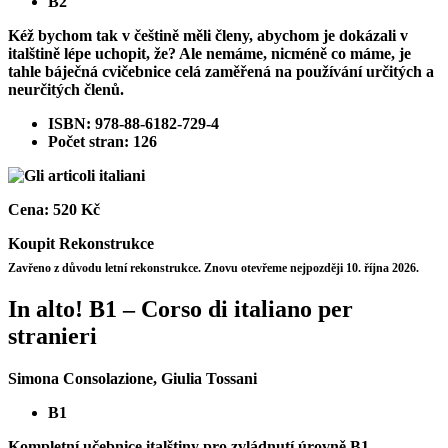
B2
Kéž bychom tak v češtině měli členy, abychom je dokázali v
italštině lépe uchopit, že? Ale nemáme, nicméně co máme, je
tahle báječná cvičebnice celá zaměřená na používání určitých a
neurčitých členů.
ISBN: 978-88-6182-729-4
Počet stran: 126
Cena:
520 Kč
Koupit
Rekonstrukce
Zavřeno z důvodu letní rekonstrukce. Znovu otevřeme nejpozději 10. října 2026.
In alto! Β1 – Corso di italiano per
stranieri
Simona Consolazione, Giulia Tossani
B1
Kompletní učebnice italštiny pro zvládnutí úrovně B1.