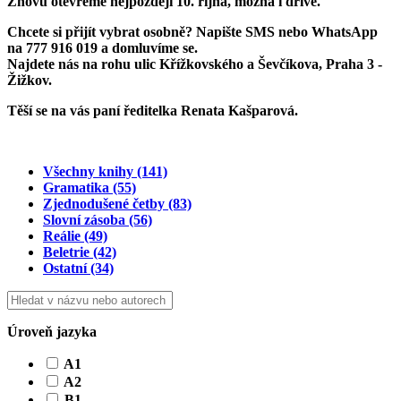
Znovu otevřeme
nejpozději 10. října
, možná i dříve.
Chcete si přijít vybrat osobně? Napište SMS nebo WhatsApp
na
777 916 019
a domluvíme se.
Najdete nás na rohu ulic Křížkovského a Ševčíkova, Praha 3 -
Žižkov.
Těší se na vás paní ředitelka Renata Kašparová.
Všechny knihy
(141)
Gramatika
(55)
Zjednodušené četby
(83)
Slovní zásoba
(56)
Reálie
(49)
Beletrie
(42)
Ostatní
(34)
Úroveň jazyka
A1
A2
B1