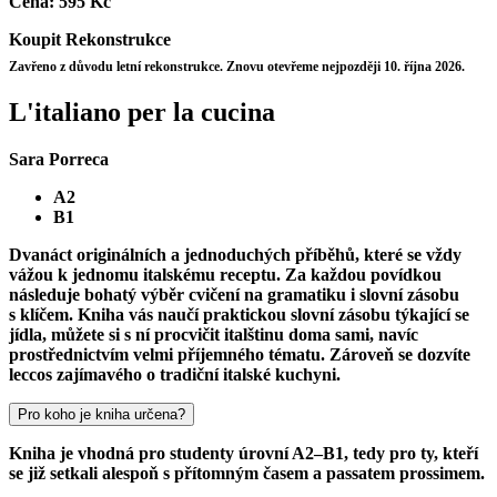
Cena:
595 Kč
Koupit
Rekonstrukce
Zavřeno z důvodu letní rekonstrukce. Znovu otevřeme nejpozději 10. října 2026.
L'italiano per la cucina
Sara Porreca
A2
B1
Dvanáct originálních a jednoduchých příběhů, které se vždy
vážou k jednomu italskému receptu. Za každou povídkou
následuje bohatý výběr cvičení na gramatiku i slovní zásobu
s klíčem. Kniha vás naučí praktickou slovní zásobu týkající se
jídla, můžete si s ní procvičit italštinu doma sami, navíc
prostřednictvím velmi příjemného tématu. Zároveň se dozvíte
leccos zajímavého o tradiční italské kuchyni.
Pro koho je kniha určena?
Kniha je vhodná pro studenty úrovní A2–B1, tedy pro ty, kteří
se již setkali alespoň s přítomným časem a passatem prossimem.