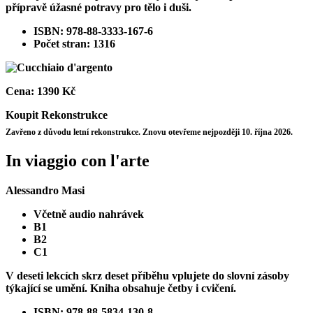
přípravě úžasné potravy pro tělo i duši.
ISBN: 978-88-3333-167-6
Počet stran: 1316
Cena:
1390 Kč
Koupit
Rekonstrukce
Zavřeno z důvodu letní rekonstrukce. Znovu otevřeme nejpozději 10. října 2026.
In viaggio con l'arte
Alessandro Masi
Včetně audio nahrávek
B1
B2
C1
V deseti lekcích skrz deset příběhu vplujete do slovní zásoby
týkající se umění. Kniha obsahuje četby i cvičení.
ISBN: 978-88-5834-130-8