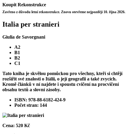
Koupit
Rekonstrukce
Zavřeno z důvodu letní rekonstrukce. Znovu otevřeme nejpozději 10. října 2026.
Italia per stranieri
Giulia de Savorgnani
A2
B1
B2
C1
Tato kniha je skvělou pomůckou pro všechny, kteří si chtějí
rozšířit své znalosti o Itálii, o její geografii a také zvycích.
Kromě článků v ní najdete i spoustu cvičení na procvičení
obsahu textů a slovní zásoby.
ISBN: 978-88-6182-424-9
Počet stran: 144
Cena:
520 Kč