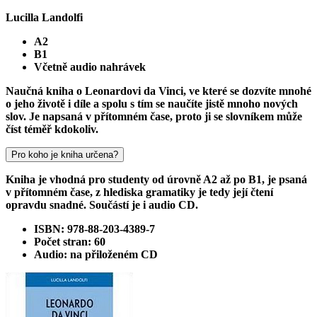
Lucilla Landolfi
A2
B1
Včetně audio nahrávek
Naučná kniha o Leonardovi da Vinci, ve které se dozvíte mnohé
o jeho životě i díle a spolu s tím se naučíte jistě mnoho nových
slov. Je napsaná v přítomném čase, proto ji se slovníkem může
číst téměř kdokoliv.
Pro koho je kniha určena?
Kniha je vhodná pro studenty od úrovně A2 až po B1, je psaná
v přítomném čase, z hlediska gramatiky je tedy její čtení
opravdu snadné. Součástí je i audio CD.
ISBN: 978-88-203-4389-7
Počet stran: 60
Audio: na přiloženém CD