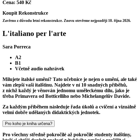
Cena:
540 Kč
Koupit
Rekonstrukce
Zavřeno z důvodu letní rekonstrukce. Znovu otevřeme nejpozději 10. října 2026.
L'italiano per l'arte
Sara Porreca
A2
B1
Včetně audio nahrávek
Milujete italské umění? Tato učebnice je nejen o umění, ale také
vám zlepší vaši italštinu. Najdete v ní 10 snadných příběhů,
z nichž každý je věnován jednomu uměleckému dílu, jako je
třeba Primavera od Botticelliho nebo Michelangelův Davide.
Za každým příběhem následuje řada úkolů a cvičení a vizuálně
velmi dobře udělaných didaktických jednotek.
Pro koho je kniha určena?
Pro všechny středně pokročilé až pokročilé studenty italštiny,