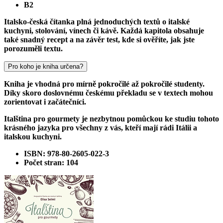
B2
Italsko-česká čítanka plná jednoduchých textů o italské
kuchyni, stolování, vínech či kávě. Každá kapitola obsahuje
také snadný recept a na závěr test, kde si ověříte, jak jste
porozuměli textu.
Pro koho je kniha určena?
Kniha je vhodná pro mírně pokročilé až pokročilé studenty.
Díky skoro doslovnému českému překladu se v textech mohou
zorientovat i začátečníci.
Italština pro gourmety je nezbytnou pomůckou ke studiu tohoto
krásného jazyka pro všechny z vás, kteří mají rádi Itálii a
italskou kuchyni.
ISBN: 978-80-2605-022-3
Počet stran: 104