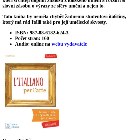
kteří si chtějí doplnit znalosti z italského umění a rozšířit si
slovní zásobu o výrazy ze sféry umění a nejen to.
Tato kniha by neměla chybět žádnému studentovi italštiny,
který má rád Itálii také pro její umělecké skvosty.
ISBN: 987-88-6182-624-3
Počet stran: 160
Audio: online na
webu vydavatele