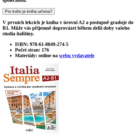
společnosti.
Pro koho je kniha určena?
V prvních lekcích je kniha v úrovni A2 a postupně graduje do
B1. Může vás příjemně doprovázet během delší doby vašeho
studia italštiny.
ISBN: 978-61-8849-274-5
Počet stran: 176
Materiály: online na
webu vydavatele