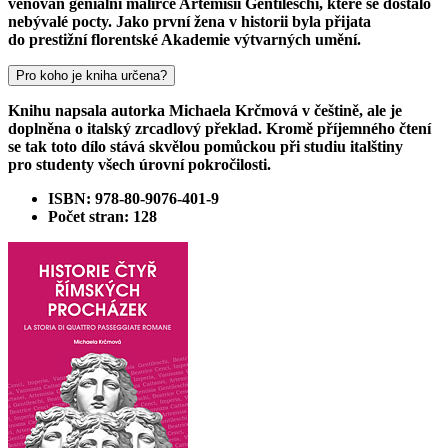
věnován geniální malířce Artemisii Gentileschi, které se dostalo
nebývalé pocty. Jako první žena v historii byla přijata
do prestižní florentské Akademie výtvarných umění.
Pro koho je kniha určena?
Knihu napsala autorka Michaela Krčmová v češtině, ale je
doplněna o italský zrcadlový překlad. Kromě příjemného čtení
se tak toto dílo stává skvělou pomůckou při studiu italštiny
pro studenty všech úrovní pokročilosti.
ISBN: 978-80-9076-401-9
Počet stran: 128