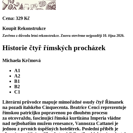
Cena:
329 Kč
Koupit
Rekonstrukce
Zavřeno z důvodu letní rekonstrukce. Znovu otevřeme nejpozději 10. října 2026.
Historie čtyř římských procházek
Michaela Krčmová
A1
A2
B1
B2
C1
Literární průvodce mapuje mimořádné osudy čtyř Římanek
na pozadí italského Cinquecenta. Beatrice Cenci reprezentuje
římskou patricijku popravenou po dlouhém procesu
za otcovraždu, fascinující římská kurtizána Imperia vládne
nad nejbohatším mužem renesance, Vannozza Cattanei je
jednou z prvních úspěšných hoteliérek. Poslední příběh je