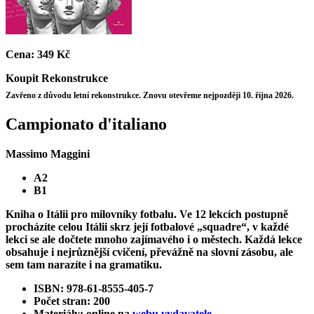
Cena:
349 Kč
Koupit
Rekonstrukce
Zavřeno z důvodu letní rekonstrukce. Znovu otevřeme nejpozději 10. října 2026.
Campionato d'italiano
Massimo Maggini
A2
B1
Kniha o Itálii pro milovníky fotbalu. Ve 12 lekcích postupně
procházíte celou Itálii skrz její fotbalové „squadre“, v každé
lekci se ale dočtete mnoho zajímavého i o městech. Každá lekce
obsahuje i nejrůznější cvičení, převážně na slovní zásobu, ale
sem tam narazíte i na gramatiku.
ISBN: 978-61-8555-405-7
Počet stran: 200
Materiály: online na
webu vydavatele