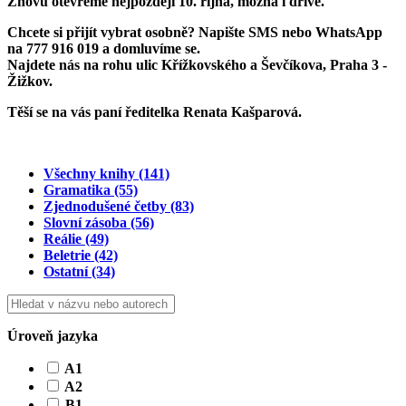
Znovu otevřeme
nejpozději 10. října
, možná i dříve.
Chcete si přijít vybrat osobně? Napište SMS nebo WhatsApp
na
777 916 019
a domluvíme se.
Najdete nás na rohu ulic Křížkovského a Ševčíkova, Praha 3 -
Žižkov.
Těší se na vás paní ředitelka Renata Kašparová.
Všechny knihy
(141)
Gramatika
(55)
Zjednodušené četby
(83)
Slovní zásoba
(56)
Reálie
(49)
Beletrie
(42)
Ostatní
(34)
Úroveň jazyka
A1
A2
B1