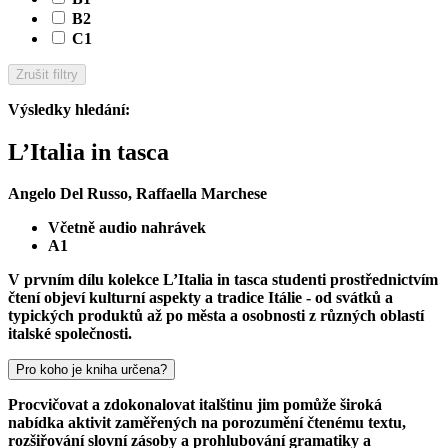
B2
C1
Zrušit filtry
Výsledky hledání
:
L’Italia in tasca
Angelo Del Russo, Raffaella Marchese
Včetně audio nahrávek
A1
V prvním dílu kolekce L’Italia in tasca studenti prostřednictvím
čtení objeví kulturní aspekty a tradice Itálie - od svátků a
typických produktů až po města a osobnosti z různých oblastí
italské společnosti.
Pro koho je kniha určena?
Procvičovat a zdokonalovat italštinu jim pomůže široká
nabídka aktivit zaměřených na porozumění čtenému textu,
rozšiřování slovní zásoby a prohlubování gramatiky a