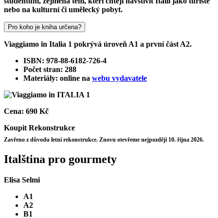
studentům, zejména těm, kteří chtějí navštívit Itálii jako turisté
nebo na kulturní či umělecký pobyt.
Pro koho je kniha určena?
Viaggiamo in Italia 1 pokrývá úroveň A1 a první část A2.
ISBN: 978-88-6182-726-4
Počet stran: 288
Materiály: online na
webu vydavatele
Cena:
690 Kč
Koupit
Rekonstrukce
Zavřeno z důvodu letní rekonstrukce. Znovu otevřeme nejpozději 10. října 2026.
Italština pro gourmety
Elisa Selmi
A1
A2
B1