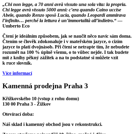
„Chi non legge, a 70 anni avrà vissuto una sola vita: la propria.
Chi legge avrà vissuto 5000 anni: c’era quando Caino uccise
Abele, quando Renzo sposò Lucia, quando Leopardi ammirava
l’infinito… perché la lettura è un’immortalità all’indietro.“
—
Umberto Eco
Čtení je ideálním způsobem, jak se naučit něco navíc sám doma.
Čtením se člověk zdokonaluje i v mateřském jazyce, o cizím
jazyce to platí dvojnásob. Při čtení se netrapte tím, že nebudete
rozumět na 100 % úplně všemu, o to vůbec nejde. I tak budete
mít z knihy pěkný zážitek a na to podstatné si můžete vzít
k ruce slovník.
Více informací
Kamenná prodejna Praha 3
Křížkovského 10 (vstup z rohu domu)
130 00 Praha 3 - Žižkov
Otevírací doba:
Náš sklad i kamenný obchod jsou v rekonstrukci.