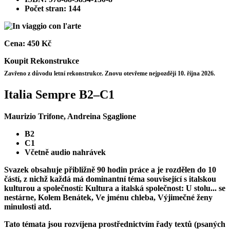
Počet stran: 144
Cena:
450 Kč
Koupit
Rekonstrukce
Zavřeno z důvodu letní rekonstrukce. Znovu otevřeme nejpozději 10. října 2026.
Italia Sempre B2–C1
Maurizio Trifone, Andreina Sgaglione
B2
C1
Včetně audio nahrávek
Svazek obsahuje přibližně 90 hodin práce a je rozdělen do 10
částí, z nichž každá má dominantní téma související s italskou
kulturou a společností: Kultura a italská společnost: U stolu... se
nestárne, Kolem Benátek, Ve jménu chleba, Výjimečné ženy
minulosti atd.
Tato témata jsou rozvíjena prostřednictvím řady textů (psaných