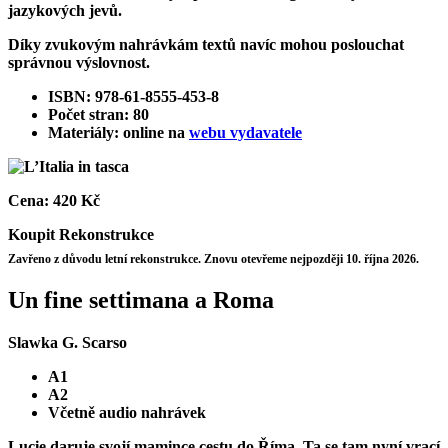
jazykových jevů.
Díky zvukovým nahrávkám textů navíc mohou poslouchat
správnou výslovnost.
ISBN: 978-61-8555-453-8
Počet stran: 80
Materiály: online na
webu vydavatele
Cena:
420 Kč
Koupit
Rekonstrukce
Zavřeno z důvodu letní rekonstrukce. Znovu otevřeme nejpozději 10. října 2026.
Un fine settimana a Roma
Slawka G. Scarso
A1
A2
Včetně audio nahrávek
Lucie daruje svojí mamince cestu do Říma. Ta se tam nyní vrací