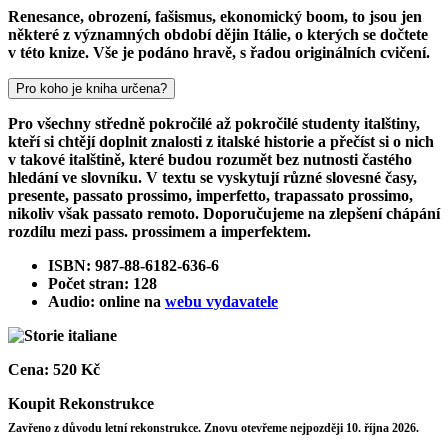
Renesance, obrození, fašismus, ekonomický boom, to jsou jen
některé z významných období dějin Itálie, o kterých se dočtete
v této knize. Vše je podáno hravě, s řadou originálních cvičení.
Pro koho je kniha určena?
Pro všechny středně pokročilé až pokročilé studenty italštiny,
kteří si chtějí doplnit znalosti z italské historie a přečíst si o nich
v takové italštině, které budou rozumět bez nutnosti častého
hledání ve slovníku. V textu se vyskytují různé slovesné časy,
presente, passato prossimo, imperfetto, trapassato prossimo,
nikoliv však passato remoto. Doporučujeme na zlepšení chápání
rozdílu mezi pass. prossimem a imperfektem.
ISBN: 987-88-6182-636-6
Počet stran: 128
Audio: online na
webu vydavatele
Cena:
520 Kč
Koupit
Rekonstrukce
Zavřeno z důvodu letní rekonstrukce. Znovu otevřeme nejpozději 10. října 2026.