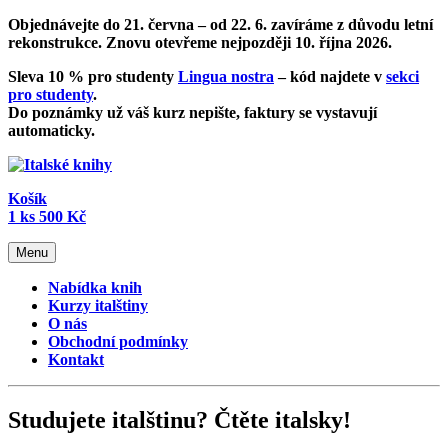
Objednávejte do 21. června – od
22. 6. zavíráme z důvodu letní
rekonstrukce
. Znovu otevřeme nejpozději 10. října 2026.
Sleva 10 % pro studenty
Lingua nostra
– kód najdete v
sekci
pro studenty
.
Do poznámky už váš kurz nepište, faktury se vystavují
automaticky.
Košík
1
ks
500 Kč
Menu
Nabídka knih
Kurzy italštiny
O nás
Obchodní podmínky
Kontakt
Studujete italštinu? Čtěte italsky!