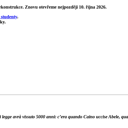
rekonstrukce
. Znovu otevřeme nejpozději 10. října 2026.
 studenty
.
ky.
 Chi legge avrà vissuto 5000 anni: c’era quando Caino uccise Abele,