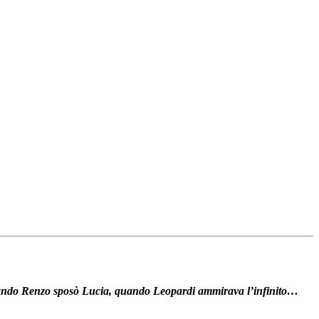
 quando Renzo sposò Lucia, quando Leopardi ammirava l’infinito…