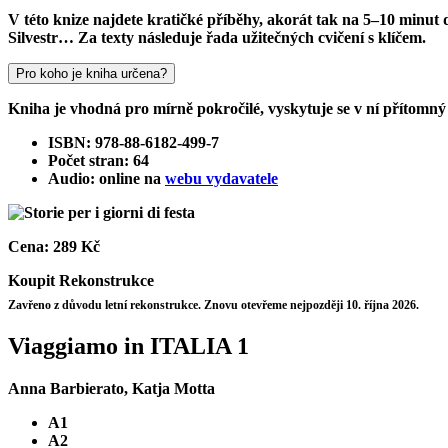
V této knize najdete kratičké příběhy, akorát tak na 5–10 minut d
Silvestr… Za texty následuje řada užitečných cvičení s klíčem.
Pro koho je kniha určena?
Kniha je vhodná pro mírně pokročilé, vyskytuje se v ní přítomný ča
ISBN: 978-88-6182-499-7
Počet stran: 64
Audio: online na
webu vydavatele
Cena:
289 Kč
Koupit
Rekonstrukce
Zavřeno z důvodu letní rekonstrukce. Znovu otevřeme nejpozději 10. října 2026.
Viaggiamo in ITALIA 1
Anna Barbierato, Katja Motta
A1
A2