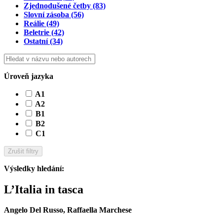
Zjednodušené četby
(83)
Slovní zásoba
(56)
Reálie
(49)
Beletrie
(42)
Ostatní
(34)
Úroveň jazyka
A1
A2
B1
B2
C1
Zrušit filtry
Výsledky hledání
:
L’Italia in tasca
Angelo Del Russo, Raffaella Marchese