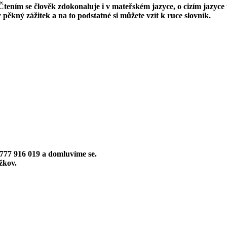
tením se člověk zdokonaluje i v mateřském jazyce, o cizím jazyce t
pěkný zážitek a na to podstatné si můžete vzít k ruce slovník.
777 916 019
a domluvíme se.
ižkov.