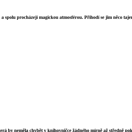
a spolu procházejí magickou atmosférou. Přihodí se jim něco tajem
která by neměla chybět v knihovničce žádného mírně až středně pokr