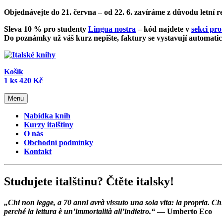
Objednávejte do 21. června – od
22. 6. zavíráme z důvodu letní 
Sleva 10 % pro studenty
Lingua nostra
– kód najdete v
sekci pro
Do poznámky už váš kurz nepište, faktury se vystavují automatic
Košík
1
ks
420 Kč
Menu
Nabídka knih
Kurzy italštiny
O nás
Obchodní podmínky
Kontakt
Studujete italštinu? Čtěte italsky!
„Chi non legge, a 70 anni avrà vissuto una sola vita: la propria.
perché la lettura è un’immortalità all’indietro.“
— Umberto Eco