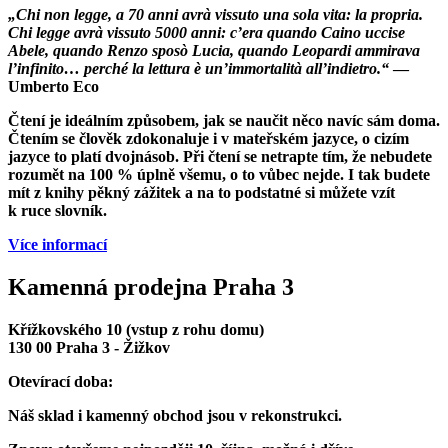
„Chi non legge, a 70 anni avrà vissuto una sola vita: la propria.
Chi legge avrà vissuto 5000 anni: c’era quando Caino uccise
Abele, quando Renzo sposò Lucia, quando Leopardi ammirava
l’infinito… perché la lettura è un’immortalità all’indietro.“
—
Umberto Eco
Čtení je ideálním způsobem, jak se naučit něco navíc sám doma.
Čtením se člověk zdokonaluje i v mateřském jazyce, o cizím
jazyce to platí dvojnásob. Při čtení se netrapte tím, že nebudete
rozumět na 100 % úplně všemu, o to vůbec nejde. I tak budete
mít z knihy pěkný zážitek a na to podstatné si můžete vzít
k ruce slovník.
Více informací
Kamenná prodejna Praha 3
Křížkovského 10 (vstup z rohu domu)
130 00 Praha 3 - Žižkov
Otevírací doba:
Náš sklad i kamenný obchod jsou v rekonstrukci.