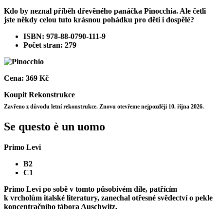
Kdo by neznal příběh dřevěného panáčka Pinocchia. Ale četli
jste někdy celou tuto krásnou pohádku pro děti i dospělé?
ISBN: 978-88-0790-111-9
Počet stran: 279
Cena:
369 Kč
Koupit
Rekonstrukce
Zavřeno z důvodu letní rekonstrukce. Znovu otevřeme nejpozději 10. října 2026.
Se questo è un uomo
Primo Levi
B2
C1
Primo Levi po sobě v tomto působivém díle, patřícím
k vrcholům italské literatury, zanechal otřesné svědectví o pekle
koncentračního tábora Auschwitz.