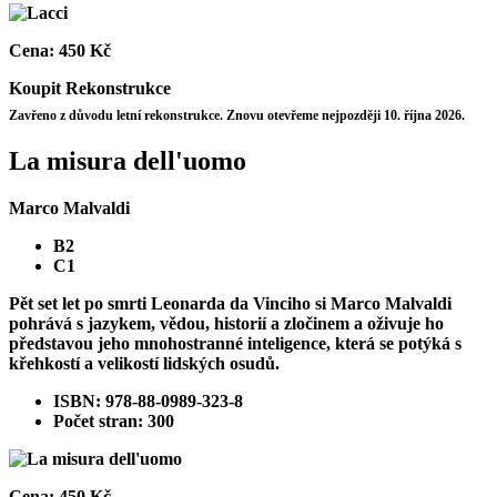
Cena:
450 Kč
Koupit
Rekonstrukce
Zavřeno z důvodu letní rekonstrukce. Znovu otevřeme nejpozději 10. října 2026.
La misura dell'uomo
Marco Malvaldi
B2
C1
Pět set let po smrti Leonarda da Vinciho si Marco Malvaldi
pohrává s jazykem, vědou, historií a zločinem a oživuje ho
představou jeho mnohostranné inteligence, která se potýká s
křehkostí a velikostí lidských osudů.
ISBN: 978-88-0989-323-8
Počet stran: 300
Cena:
450 Kč