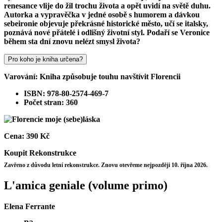
renesance vlije do žil trochu života a opět uvidí na světě duhu.
Autorka a vypravěčka v jedné osobě s humorem a dávkou
sebeironie objevuje překrásné historické město, učí se italsky,
poznává nové přátelé i odlišný životní styl. Podaří se Veronice
během sta dní znovu nelézt smysl života?
Pro koho je kniha určena?
Varování: Kniha způsobuje touhu navštívit Florencii
ISBN: 978-80-2574-469-7
Počet stran: 360
Cena:
390 Kč
Koupit
Rekonstrukce
Zavřeno z důvodu letní rekonstrukce. Znovu otevřeme nejpozději 10. října 2026.
L'amica geniale (volume primo)
Elena Ferrante