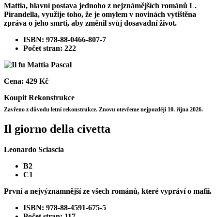
Mattia, hlavní postava jednoho z nejznámějších románů L.
Pirandella, využije toho, že je omylem v novinách vytištěna
zpráva o jeho smrti, aby změnil svůj dosavadní život.
ISBN: 978-88-0466-807-7
Počet stran: 222
Cena:
429 Kč
Koupit
Rekonstrukce
Zavřeno z důvodu letní rekonstrukce. Znovu otevřeme nejpozději 10. října 2026.
Il giorno della civetta
Leonardo Sciascia
B2
C1
První a nejvýznamnější ze všech románů, které vypráví o mafii.
ISBN: 978-88-4591-675-5
Počet stran: 117