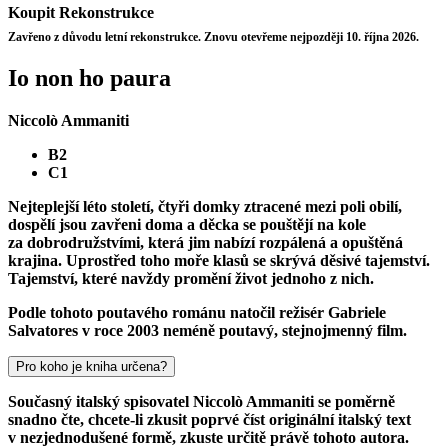
Koupit
Rekonstrukce
Zavřeno z důvodu letní rekonstrukce. Znovu otevřeme nejpozději 10. října 2026.
Io non ho paura
Niccolò Ammaniti
B2
C1
Nejteplejší léto století, čtyři domky ztracené mezi poli obilí,
dospělí jsou zavřeni doma a děcka se pouštějí na kole
za dobrodružstvími, která jim nabízí rozpálená a opuštěná
krajina. Uprostřed toho moře klasů se skrývá děsivé tajemství.
Tajemství, které navždy promění život jednoho z nich.
Podle tohoto poutavého románu natočil režisér Gabriele
Salvatores v roce 2003 neméně poutavý, stejnojmenný film.
Pro koho je kniha určena?
Současný italský spisovatel Niccolò Ammaniti se poměrně
snadno čte, chcete-li zkusit poprvé číst
originální italský text
v nezjednodušené formě
, zkuste určitě právě tohoto autora.