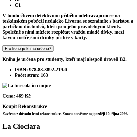
C1
V tomto čtivém detektivním příběhu odehrávajícím se na
toskánském pobřeží nedaleko Livorna se seznámíte s baristou a
partičkou důchodců, kteří jsou jeho pravidelnými klienty.
Společně s nimi můžete rozplétat vraždu mladé dívky, mezi
kávou i ostřejšími drinky při hře v karty.
Pro koho je kniha určena?
Kniha je určena pro studenty, kteří mají alespoň úroveň B2.
ISBN: 978-88-3892-219-0
Počet stran: 163
Cena:
469 Kč
Koupit
Rekonstrukce
Zavřeno z důvodu letní rekonstrukce. Znovu otevřeme nejpozději 10. října 2026.
La Ciociara