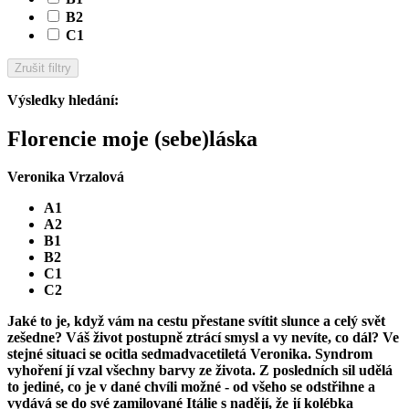
B2
C1
Zrušit filtry
Výsledky hledání
:
Florencie moje (sebe)láska
Veronika Vrzalová
A1
A2
B1
B2
C1
C2
Jaké to je, když vám na cestu přestane svítit slunce a celý svět
zešedne? Váš život postupně ztrácí smysl a vy nevíte, co dál? Ve
stejné situaci se ocitla sedmadvacetiletá Veronika. Syndrom
vyhoření jí vzal všechny barvy ze života. Z posledních sil udělá
to jediné, co je v dané chvíli možné - od všeho se odstřihne a
vydává se do své zamilované Itálie s nadějí, že jí kolébka