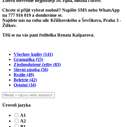
Znovu otevřeme
nejpozději 10. října
, možná i dříve.
Chcete si přijít vybrat osobně? Napište SMS nebo WhatsApp
na
777 916 019
a domluvíme se.
Najdete nás na rohu ulic Křížkovského a Ševčíkova, Praha 3 -
Žižkov.
Těší se na vás paní ředitelka Renata Kašparová.
Všechny knihy
(141)
Gramatika
(55)
Zjednodušené četby
(83)
Slovní zásoba
(56)
Reálie
(49)
Beletrie
(42)
Ostatní
(34)
Úroveň jazyka
A1
A2
B1