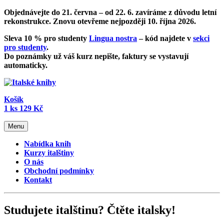
Objednávejte do 21. června – od
22. 6. zavíráme z důvodu letní
rekonstrukce
. Znovu otevřeme nejpozději 10. října 2026.
Sleva 10 % pro studenty
Lingua nostra
– kód najdete v
sekci
pro studenty
.
Do poznámky už váš kurz nepište, faktury se vystavují
automaticky.
Košík
1
ks
129 Kč
Menu
Nabídka knih
Kurzy italštiny
O nás
Obchodní podmínky
Kontakt
Studujete italštinu? Čtěte italsky!