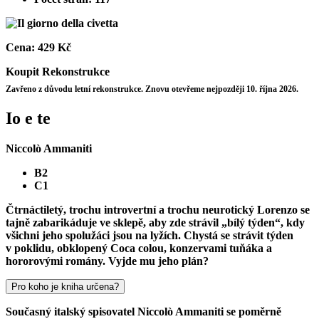
Cena:
429 Kč
Koupit
Rekonstrukce
Zavřeno z důvodu letní rekonstrukce. Znovu otevřeme nejpozději 10. října 2026.
Io e te
Niccolò Ammaniti
B2
C1
Čtrnáctiletý, trochu introvertní a trochu neurotický Lorenzo se
tajně zabarikáduje ve sklepě, aby zde strávil „bílý týden“, kdy
všichni jeho spolužáci jsou na lyžích. Chystá se strávit týden
v poklidu, obklopený Coca colou, konzervami tuňáka a
hororovými romány. Vyjde mu jeho plán?
Pro koho je kniha určena?
Současný italský spisovatel Niccolò Ammaniti se poměrně